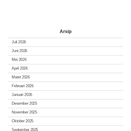
Arsip
Juli 2026
Juni 2026
Mei 2026
April 2026
Maret 2026
Februari 2026
Januari 2026
Desember 2025
November 2025
Oktober 2025
September 2025