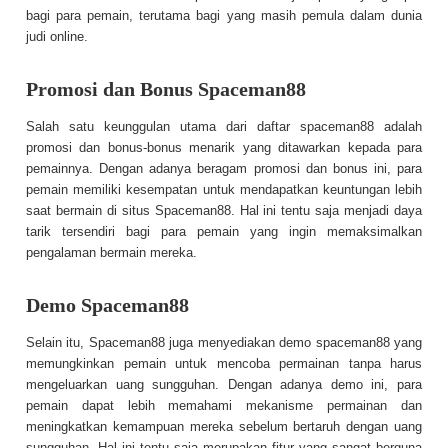
bagi para pemain, terutama bagi yang masih pemula dalam dunia
judi online.
Promosi dan Bonus Spaceman88
Salah satu keunggulan utama dari daftar spaceman88 adalah
promosi dan bonus-bonus menarik yang ditawarkan kepada para
pemainnya. Dengan adanya beragam promosi dan bonus ini, para
pemain memiliki kesempatan untuk mendapatkan keuntungan lebih
saat bermain di situs Spaceman88. Hal ini tentu saja menjadi daya
tarik tersendiri bagi para pemain yang ingin memaksimalkan
pengalaman bermain mereka.
Demo Spaceman88
Selain itu, Spaceman88 juga menyediakan demo spaceman88 yang
memungkinkan pemain untuk mencoba permainan tanpa harus
mengeluarkan uang sungguhan. Dengan adanya demo ini, para
pemain dapat lebih memahami mekanisme permainan dan
meningkatkan kemampuan mereka sebelum bertaruh dengan uang
sungguhan. Hal ini tentu saja merupakan fitur yang sangat berguna