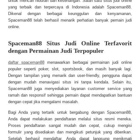
untuk mencari hiburan dan kesenangan. Salah satu situs judi online
yang terbaik dan terpercaya di Indonesia adalah Spaceman88.
Dikenal dengan berbagai keunggulan dan kenyamanan,
Spaceman88 telah berhasil menarik perhatian banyak pemain judi
online.
Spaceman88 Situs Judi Online Terfavorit
dengan Permainan Judi Terpopuler
daftar spaceman88
menawarkan berbagai permainan judi online
populer seperti poker, slot, sportsbook, dan masih banyak lagi.
Dengan tampilan yang menarik dan user-friendly, pengguna dapat
dengan mudah menavigasi situs ini tanpa kendala. Selain itu,
Spaceman88 juga menyediakan layanan customer service yang
ramah dan responsif sehingga pemain dapat mendapatkan bantuan
dengan cepat jika mengalami masalah.
Bagi Anda yang tertarik untuk bergabung dengan Spaceman88,
Anda dapat melakukan pendaftaran melalui situs resmi mereka.
Proses pendaftaran sangat mudah dan cepat, cukup mengisi
formulir yang disediakan dan mengikuti petunjuk yang diberikan.
Setelah berhasil mendaftar, Anda dapat langsung menikmati