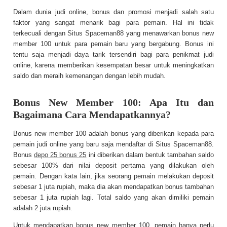
Dalam dunia judi online, bonus dan promosi menjadi salah satu
faktor yang sangat menarik bagi para pemain. Hal ini tidak
terkecuali dengan Situs Spaceman88 yang menawarkan bonus new
member 100 untuk para pemain baru yang bergabung. Bonus ini
tentu saja menjadi daya tarik tersendiri bagi para penikmat judi
online, karena memberikan kesempatan besar untuk meningkatkan
saldo dan meraih kemenangan dengan lebih mudah.
Bonus New Member 100: Apa Itu dan
Bagaimana Cara Mendapatkannya?
Bonus new member 100 adalah bonus yang diberikan kepada para
pemain judi online yang baru saja mendaftar di Situs Spaceman88.
Bonus
depo 25 bonus 25
ini diberikan dalam bentuk tambahan saldo
sebesar 100% dari nilai deposit pertama yang dilakukan oleh
pemain. Dengan kata lain, jika seorang pemain melakukan deposit
sebesar 1 juta rupiah, maka dia akan mendapatkan bonus tambahan
sebesar 1 juta rupiah lagi. Total saldo yang akan dimiliki pemain
adalah 2 juta rupiah.
Untuk mendapatkan bonus new member 100, pemain hanya perlu