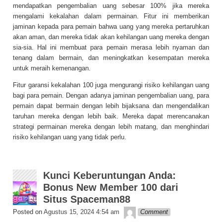
mendapatkan pengembalian uang sebesar 100% jika mereka
mengalami kekalahan dalam permainan. Fitur ini memberikan
jaminan kepada para pemain bahwa uang yang mereka pertaruhkan
akan aman, dan mereka tidak akan kehilangan uang mereka dengan
sia-sia. Hal ini membuat para pemain merasa lebih nyaman dan
tenang dalam bermain, dan meningkatkan kesempatan mereka
untuk meraih kemenangan.
Fitur garansi kekalahan 100 juga mengurangi risiko kehilangan uang
bagi para pemain. Dengan adanya jaminan pengembalian uang, para
pemain dapat bermain dengan lebih bijaksana dan mengendalikan
taruhan mereka dengan lebih baik. Mereka dapat merencanakan
strategi permainan mereka dengan lebih matang, dan menghindari
risiko kehilangan uang yang tidak perlu.
Kunci Keberuntungan Anda:
Bonus New Member 100 dari
Situs Spaceman88
Getelon
Posted on
Agustus 15, 2024 4:54 am
Comment