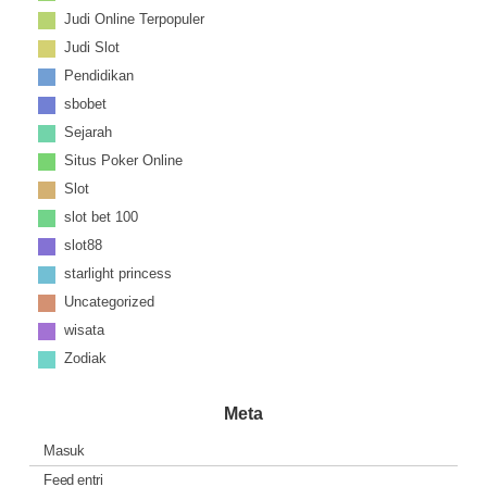
Judi Online Terpopuler
Judi Slot
Pendidikan
sbobet
Sejarah
Situs Poker Online
Slot
slot bet 100
slot88
starlight princess
Uncategorized
wisata
Zodiak
Meta
Masuk
Feed entri