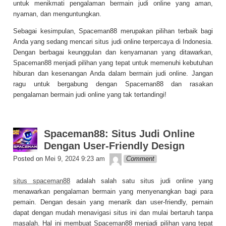
untuk menikmati pengalaman bermain judi online yang aman,
nyaman, dan menguntungkan.
Sebagai kesimpulan, Spaceman88 merupakan pilihan terbaik bagi
Anda yang sedang mencari situs judi online terpercaya di Indonesia.
Dengan berbagai keunggulan dan kenyamanan yang ditawarkan,
Spaceman88 menjadi pilihan yang tepat untuk memenuhi kebutuhan
hiburan dan kesenangan Anda dalam bermain judi online. Jangan
ragu untuk bergabung dengan Spaceman88 dan rasakan
pengalaman bermain judi online yang tak tertandingi!
Spaceman88: Situs Judi Online
Dengan User-Friendly Design
Getelon
Posted on
Mei 9, 2024 9:23 am
Comment
situs spaceman88
adalah salah satu situs judi online yang
menawarkan pengalaman bermain yang menyenangkan bagi para
pemain. Dengan desain yang menarik dan user-friendly, pemain
dapat dengan mudah menavigasi situs ini dan mulai bertaruh tanpa
masalah. Hal ini membuat Spaceman88 menjadi pilihan yang tepat