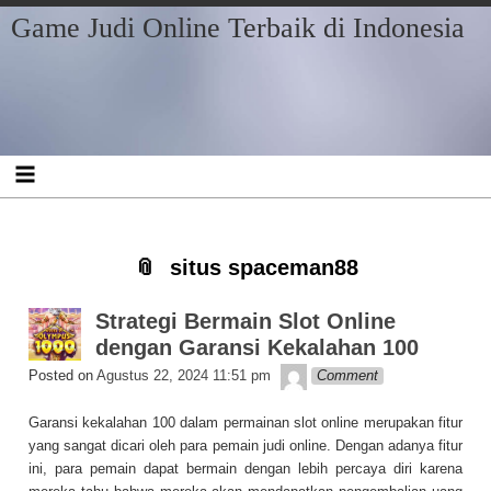
Skip
Skip
Skip
Skip
Skip
Skip
Skip
Game Judi Online Terbaik di Indonesia
to
to
to
to
to
to
to
content
RECENT-
BLOCK-
BLOCK-
ARCHIVES-
CATEGORIES-
META-
POSTS-
2
3
2
2
2
3
situs spaceman88
Strategi Bermain Slot Online
dengan Garansi Kekalahan 100
Getelon
Posted on
Agustus 22, 2024 11:51 pm
Comment
Garansi kekalahan 100 dalam permainan slot online merupakan fitur
yang sangat dicari oleh para pemain judi online. Dengan adanya fitur
ini, para pemain dapat bermain dengan lebih percaya diri karena