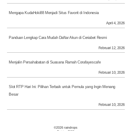
Mengapa KudaHoki88 Menjadi Situs Favorit di Indonesia
April 4, 2026
Panduan Lengkap Cara Mudah Daftar Akun di Ceriabet Resmi
Februari 12, 2026
Menjalin Persahabatan di Suasana Ramah Corafayescafe
Februari 10, 2026
Slot RTP Hari Ini: Pilihan Terbaik untuk Pemula yang Ingin Menang
Besar
Februari 10, 2026
©2026 raindrops