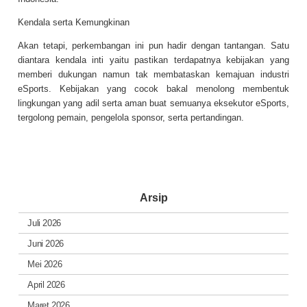
Kendala serta Kemungkinan
Akan tetapi, perkembangan ini pun hadir dengan tantangan. Satu
diantara kendala inti yaitu pastikan terdapatnya kebijakan yang
memberi dukungan namun tak membataskan kemajuan industri
eSports. Kebijakan yang cocok bakal menolong membentuk
lingkungan yang adil serta aman buat semuanya eksekutor eSports,
tergolong pemain, pengelola sponsor, serta pertandingan.
Arsip
Juli 2026
Juni 2026
Mei 2026
April 2026
Maret 2026