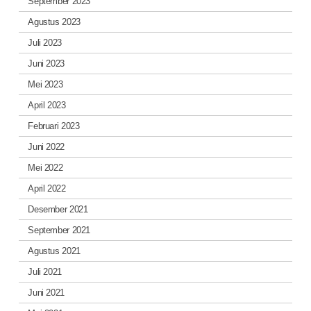
September 2023
Agustus 2023
Juli 2023
Juni 2023
Mei 2023
April 2023
Februari 2023
Juni 2022
Mei 2022
April 2022
Desember 2021
September 2021
Agustus 2021
Juli 2021
Juni 2021