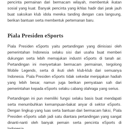
pencinta permainan dari bermacam wilayah, membentuk ikatan
sosial yang kuat. Banyak pencinta yang ikhlas hadir dari jarak jauh
buat saksikan klub idola mereka tanding dengan cara langsung,
berikan bantuan serta membentuk pertemanan baru.
Piala Presiden eSports
Piala Presiden eSports yaitu pertandingan yang diinisiasi oleh
pemerintahan Indonesia selaku sisi dari usaha buat memberi
dukungan serta lebih memajukan industri eSports di tanah air.
Pertandingan ini menyertakan bermacam permainan, tergolong
Mobile Legends, serta di ikuti oleh klub-klub dari semuanya
Indonesia. Piala Presiden eSports tidak sekedar menjajakan hadiah
yang lebih besar, namun juga berikan pernyataan sah dari
pemerintahan kepada eSports selaku cabang olahraga yang serius.
Pertandingan ini pun memiliki fungsi selaku basis buat mendapati
serta menumbuhkan kemampuan-bakat anyar di sektor eSports.
Dengan lingkup yang luas serta bantuan dari bermacam faksi, Piala
Presiden eSports udah jadi satu diantara pertandingan yang sangat
dinanti-nanti oleh banyak pemain serta pencinta eSports di
Indonesia.