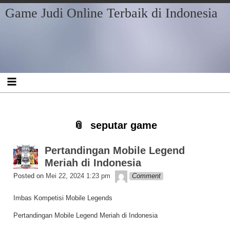
Skip
Skip
Skip
Skip
Skip
Skip
Skip
Game Judi Online Terbaik di Indonesia
to
to
to
to
to
to
to
content
RECENT-
BLOCK-
BLOCK-
ARCHIVES-
CATEGORIES-
META-
POSTS-
2
3
2
2
2
3
seputar game
Pertandingan Mobile Legend
Meriah di Indonesia
Getelon
Posted on
Mei 22, 2024 1:23 pm
Comment
Imbas Kompetisi Mobile Legends
Pertandingan Mobile Legend Meriah di Indonesia