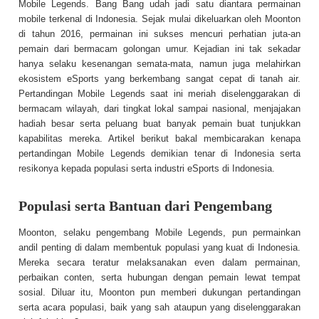
Mobile Legends. Bang Bang udah jadi satu diantara permainan
mobile terkenal di Indonesia. Sejak mulai dikeluarkan oleh Moonton
di tahun 2016, permainan ini sukses mencuri perhatian juta-an
pemain dari bermacam golongan umur. Kejadian ini tak sekadar
hanya selaku kesenangan semata-mata, namun juga melahirkan
ekosistem eSports yang berkembang sangat cepat di tanah air.
Pertandingan Mobile Legends saat ini meriah diselenggarakan di
bermacam wilayah, dari tingkat lokal sampai nasional, menjajakan
hadiah besar serta peluang buat banyak pemain buat tunjukkan
kapabilitas mereka. Artikel berikut bakal membicarakan kenapa
pertandingan Mobile Legends demikian tenar di Indonesia serta
resikonya kepada populasi serta industri eSports di Indonesia.
Populasi serta Bantuan dari Pengembang
Moonton, selaku pengembang Mobile Legends, pun permainkan
andil penting di dalam membentuk populasi yang kuat di Indonesia.
Mereka secara teratur melaksanakan even dalam permainan,
perbaikan conten, serta hubungan dengan pemain lewat tempat
sosial. Diluar itu, Moonton pun memberi dukungan pertandingan
serta acara populasi, baik yang sah ataupun yang diselenggarakan