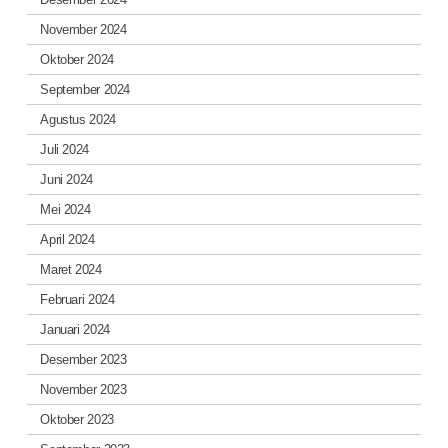
November 2024
Oktober 2024
September 2024
Agustus 2024
Juli 2024
Juni 2024
Mei 2024
April 2024
Maret 2024
Februari 2024
Januari 2024
Desember 2023
November 2023
Oktober 2023