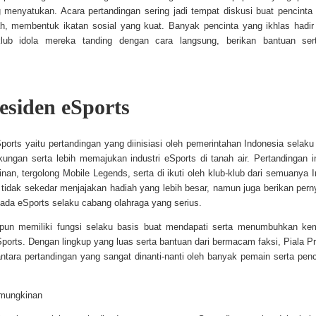
menyatukan. Acara pertandingan sering jadi tempat diskusi buat pencinta 
, membentuk ikatan sosial yang kuat. Banyak pencinta yang ikhlas hadir d
lub idola mereka tanding dengan cara langsung, berikan bantuan se
residen eSports
ports yaitu pertandingan yang diinisiasi oleh pemerintahan Indonesia selaku 
ungan serta lebih memajukan industri eSports di tanah air. Pertandingan 
n, tergolong Mobile Legends, serta di ikuti oleh klub-klub dari semuanya I
 tidak sekedar menjajakan hadiah yang lebih besar, namun juga berikan pern
ada eSports selaku cabang olahraga yang serius.
i pun memiliki fungsi selaku basis buat mendapati serta menumbuhkan k
Sports. Dengan lingkup yang luas serta bantuan dari bermacam faksi, Piala P
antara pertandingan yang sangat dinanti-nanti oleh banyak pemain serta penc
emungkinan