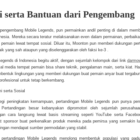
i serta Bantuan dari Pengembang
 pengembang Mobile Legends, pun permainkan andil penting di dalam memb
onesia. Mereka secara teratur melaksanakan even dalam permainan, perbaika
pemain lewat tempat sosial. Diluar itu, Moonton pun memberi dukungan per
aik yang sah ataupun yang diselenggarakan oleh faksi ke-3 .
egends di Indonesia begitu aktif, dengan sejumlah kelompok dari link
darmow
ial media tempat pemain bisa share teknik, pengalaman main, serta kiat. Ha
mbentuk lingkungan yang memberi dukungan buat pemain anyar buat tergabung
profesional untuk tetap berkembang.
 serta Sosial
segi peningkatan kemampuan, pertandingan Mobile Legends pun punya pe
. Pertandingan besar kebanyakan dipromotori oleh sejumlah perusahaa
gan cara langsung lewat basis streaming seperti YouTube serta Faceboo
t sponsor buat perkenalkan produk mereka pada pemirsa yang semakin l
dingan mendapat sumber permodalan yang stabil.
l, pertandingan Mobile Legends menolong membentuk populasi yang padu