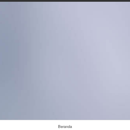
Skip
to
content
Beranda