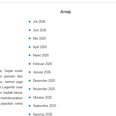
Arsip
Juli 2026
Juni 2026
Mei 2026
April 2026
Maret 2026
Februari 2026
a. Sejak mulai
Januari 2026
an pemain dari
Desember 2025
ta, namun juga
le Legends saat
November 2025
an hadiah besar
Oktober 2025
l membicarakan
populasi serta
September 2025
Agustus 2025