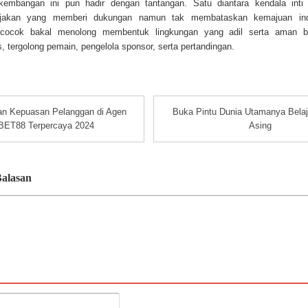
rkembangan ini pun hadir dengan tantangan. Satu diantara kendala inti 
bijakan yang memberi dukungan namun tak membataskan kemajuan indu
 cocok bakal menolong membentuk lingkungan yang adil serta aman 
, tergolong pemain, pengelola sponsor, serta pertandingan.
n Kepuasan Pelanggan di Agen
Buka Pintu Dunia Utamanya Bela
ET88 Terpercaya 2024
Asing
Balasan