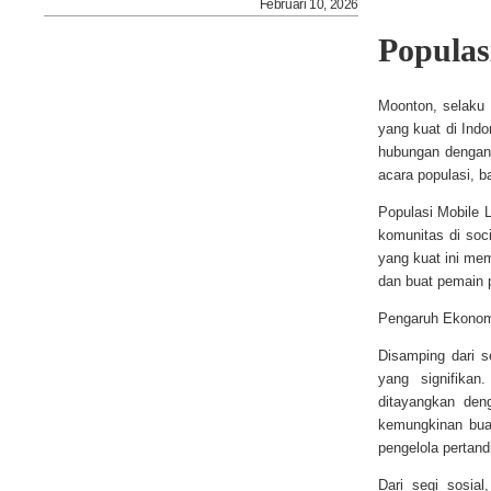
Februari 10, 2026
Populas
Moonton, selaku
yang kuat di Ind
hubungan dengan 
acara populasi, b
Populasi Mobile L
komunitas di soc
yang kuat ini me
dan buat pemain 
Pengaruh Ekonomi
Disamping dari 
yang signifikan
ditayangkan den
kemungkinan bua
pengelola pertan
Dari segi sosia