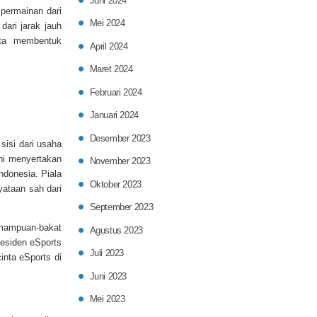
Juni 2024
permainan dari
Mei 2024
ari jarak jauh
rta membentuk
April 2024
Maret 2024
Februari 2024
Januari 2024
Desember 2023
sisi dari usaha
ini menyertakan
November 2023
ndonesia. Piala
Oktober 2023
yataan sah dari
September 2023
emampuan-bakat
Agustus 2023
residen eSports
Juli 2023
inta eSports di
Juni 2023
Mei 2023