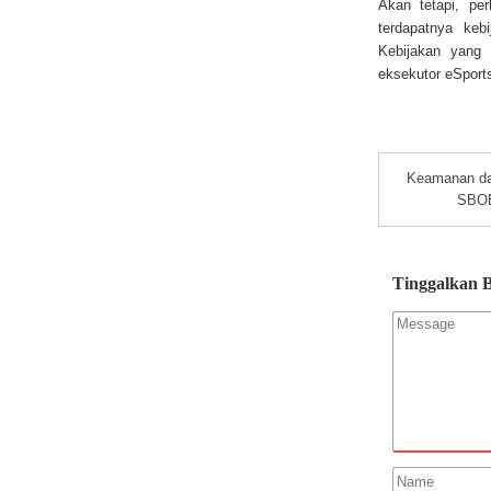
Akan tetapi, pe
terdapatnya ke
Kebijakan yang
eksekutor eSports
Keamanan da
SBOB
Tinggalkan 