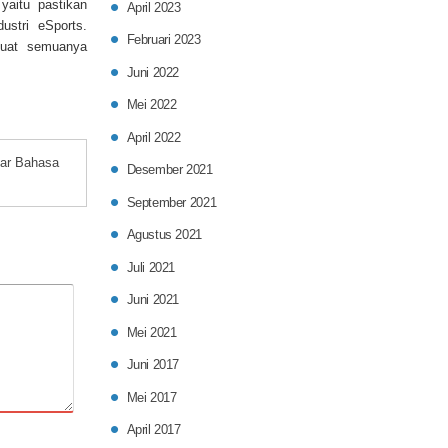
yaitu pastikan
April 2023
stri eSports.
Februari 2023
buat semuanya
Juni 2022
Mei 2022
April 2022
jar Bahasa
Desember 2021
September 2021
Agustus 2021
Juli 2021
Juni 2021
Mei 2021
Juni 2017
Mei 2017
April 2017