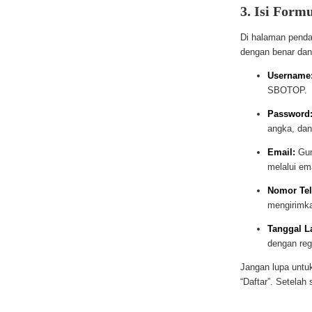
3. Isi Form
Di halaman penda
dengan benar dan
Username
SBOTOP.
Password
angka, da
Email:
Gun
melalui ema
Nomor Tel
mengirimka
Tanggal La
dengan reg
Jangan lupa un
“Daftar”. Setelah