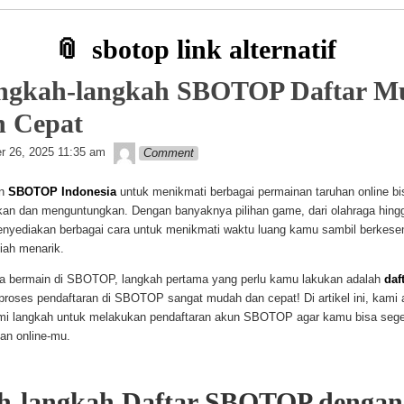
sbotop link alternatif
ngkah-langkah SBOTOP Daftar M
n Cepat
Getelon
r 26, 2025 11:35 am
Comment
an
SBOTOP Indonesia
untuk menikmati berbagai permainan taruhan online bis
n dan menguntungkan. Dengan banyaknya pilihan game, dari olahraga hing
yediakan berbagai cara untuk menikmati waktu luang kamu sambil berkes
iah menarik.
a bermain di SBOTOP, langkah pertama yang perlu kamu lakukan adalah
daf
 proses pendaftaran di SBOTOP sangat mudah dan cepat! Di artikel ini, kam
mi langkah untuk melakukan pendaftaran akun SBOTOP agar kamu bisa seg
an online-mu.
h-langkah Daftar SBOTOP dengan