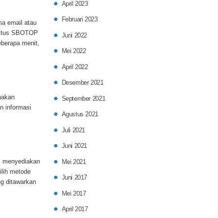
April 2023
Februari 2023
ma email atau
 situs SBOTOP
Juni 2022
berapa menit,
Mei 2022
April 2022
Desember 2021
nakan
September 2021
n informasi
Agustus 2021
Juli 2021
Juni 2021
OP menyediakan
Mei 2021
ilih metode
Juni 2017
g ditawarkan
Mei 2017
April 2017