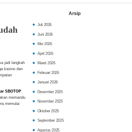
Arsip
Juli 2026
udah
Juni 2026
Mei 2026
April 2026
a jadi langkah
Maret 2026
ga kasino dan
Februari 2026
empatan
Januari 2026
tar SBOTOP
.
Desember 2025
i akan memandu
November 2025
era memulai
Oktober 2025
September 2025
Agustus 2025