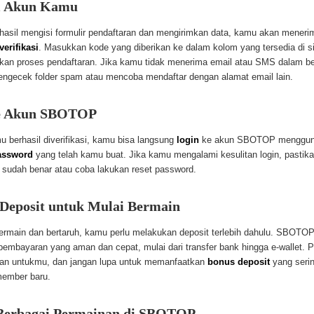
si Akun Kamu
hasil mengisi formulir pendaftaran dan mengirimkan data, kamu akan meneri
verifikasi
. Masukkan kode yang diberikan ke dalam kolom yang tersedia di
kan proses pendaftaran. Jika kamu tidak menerima email atau SMS dalam be
ngecek folder spam atau mencoba mendaftar dengan alamat email lain.
ke Akun SBOTOP
 berhasil diverifikasi, kamu bisa langsung
login
ke akun SBOTOP menggu
assword
yang telah kamu buat. Jika kamu mengalami kesulitan login, pastika
sudah benar atau coba lakukan reset password.
 Deposit untuk Mulai Bermain
bermain dan bertaruh, kamu perlu melakukan deposit terlebih dahulu. SBOT
embayaran yang aman dan cepat, mulai dari transfer bank hingga e-wallet. P
an untukmu, dan jangan lupa untuk memanfaatkan
bonus deposit
yang serin
ember baru.
 Berbagai Permainan di SBOTOP