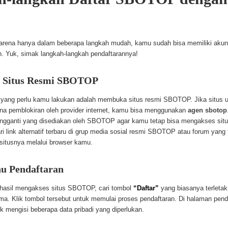
karena hanya dalam beberapa langkah mudah, kamu sudah bisa memiliki akun
n. Yuk, simak langkah-langkah pendaftarannya!
i Situs Resmi SBOTOP
yang perlu kamu lakukan adalah membuka situs resmi SBOTOP. Jika situs u
ena pemblokiran oleh provider internet, kamu bisa menggunakan
agen sbotop
engganti yang disediakan oleh SBOTOP agar kamu tetap bisa mengakses sit
ri link alternatif terbaru di grup media sosial resmi SBOTOP atau forum yang 
 situsnya melalui browser kamu.
nu Pendaftaran
hasil mengakses situs SBOTOP, cari tombol
“Daftar”
yang biasanya terletak
ma. Klik tombol tersebut untuk memulai proses pendaftaran. Di halaman pen
k mengisi beberapa data pribadi yang diperlukan.