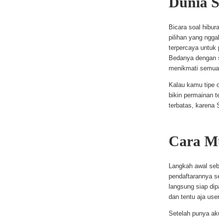
Dunia 
Bicara soal hibu
pilihan yang ngga
terpercaya untuk 
Bedanya dengan s
menikmati semua f
Kalau kamu tipe 
bikin permainan t
terbatas, karen
Cara M
Langkah awal seb
pendaftarannya se
langsung siap di
dan tentu aja user
Setelah punya aku