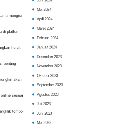
Juni 2024
Mei 2024
 kamu mengisi
April 2024
Maret 2024
 di platform
Februari 2024
Januari 2024
ngkan huruf,
Desember 2023
i penting
November 2023
Oktober 2023
mungkin akan
September 2023
Agustus 2023
online sesuai
Juli 2023
ngklik tombol
Juni 2023
Mei 2023