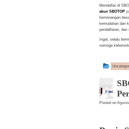
Mendaftar di SB
akun SBOTOP
ya
kemenangan besar
kemudahan dan k
pendaftaran, dan
Ingat, selalu be
semoga keberuntu
This
Uncategor
entry
SB
was
Pe
posted
in
Posted on
Agustu