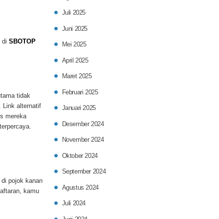
Juli 2025
Juni 2025
 di
SBOTOP
Mei 2025
April 2025
Maret 2025
Februari 2025
tama tidak
. Link alternatif
Januari 2025
us mereka
Desember 2024
terpercaya.
November 2024
Oktober 2024
September 2024
 di pojok kanan
Agustus 2024
daftaran, kamu
Juli 2024