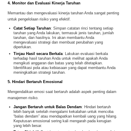
4. Monitor dan Evaluasi Kinerja Taruhan
Memantau dan mengevaluasi kinerja taruhan Anda sangat penting
untuk pengelolaan risiko yang efektif.
Catat Setiap Taruhan
: Simpan catatan rinci tentang setiap
taruhan yang Anda lakukan, termasuk jenis taruhan, jumlah
taruhan, dan hasilnya. Ini akan membantu Anda
mengevaluasi strategi dan membuat perubahan yang
diperlukan.
Tinjau Hasil secara Berkala
: Lakukan evaluasi berkala
terhadap hasil taruhan Anda untuk melihat apakah Anda
mengikuti anggaran dan batas yang telah ditetapkan.
Identifikasi pola atau kebiasaan yang dapat membantu Anda
meningkatkan strategi taruhan.
5. Hindari Bertaruh Emosional
Mengendalikan emosi saat bertaruh adalah aspek penting dalam
manajemen risiko.
Jangan Bertaruh untuk Balas Dendam
: Hindari bertaruh
lebih banyak setelah mengalami kekalahan untuk mencoba
“balas dendam” atau mendapatkan kembali uang yang hilang.
Keputusan emosional sering kali mengarah pada kerugian
yang lebih besar.