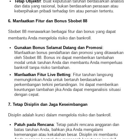
Tetap Objektif
: Buat keputusan taruhan berdasarkan analisis
dan data yang rasional, bukan berdasarkan perasaan atau
keberpihakan pribadi terhadap tim atau pemain tertentu.
6. Manfaatkan Fitur dan Bonus Sbobet 88
Sbobet 88 menawarkan berbagai fitur dan bonus yang dapat
membantu Anda mengelola risiko dan bankroll.
Gunakan Bonus Selamat Datang dan Promosi
:
Manfaatkan bonus pendaftaran dan promosi yang ditawarkan
oleh Sbobet 88. Bonus ini dapat memberikan tambahan
modal untuk taruhan Anda dan membantu Anda memperluas
bankroll tanpa risiko tambahan.
Manfaatkan Fitur Live Betting
: Fitur taruhan langsung
memungkinkan Anda untuk bertaruh berdasarkan
perkembangan terkini pertandingan. Ini dapat memberikan
keuntungan tambahan jika Anda dapat menganalisis situasi
dengan cepat.
7. Tetap Disiplin dan Jaga Keseimbangan
Disiplin adalah kunci dalam mengelola risiko dan bankroll.
Patuh pada Rencana
: Tetap patuhi rencana anggaran dan
batas taruhan Anda, bahkan jika Anda mengalami
kemenangan atau kekalahan besar. Disiplin ini membantu