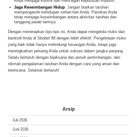
Anda menjaga kontrol dan mencegah keputusan impulsif.
Jaga Keseimbangan Hidup
: Jangan biarkan taruhan
mempengaruhi kehidupan sehari-hari Anda. Pastikan Anda
tetap menjaga keseimbangan antara aktivitas taruhan dan
tanggung jawab lainnya.
Dengan menerapkan tips-tips ini, Anda dapat mengelola risiko dan
bankroll Anda di Sbobet 88 dengan lebih efektif. Pengelolaan risiko
yang baik tidak hanya melindungi keuangan Anda, tetapi juga
meningkatkan peluang Anda untuk sukses dalam jangka panjang.
Selalu bertaruh dengan bijaksana dan penuh pertimbangan, dan
nikmati pengalaman taruhan Anda dengan cara yang aman dan
terencana. Selamat bertaruh!
Arsip
Juli 2026
Juni 2026