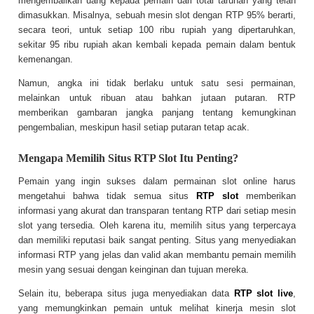
mengembalikan uang kepada pemain dari total taruhan yang telah
dimasukkan. Misalnya, sebuah mesin slot dengan RTP 95% berarti,
secara teori, untuk setiap 100 ribu rupiah yang dipertaruhkan,
sekitar 95 ribu rupiah akan kembali kepada pemain dalam bentuk
kemenangan.
Namun, angka ini tidak berlaku untuk satu sesi permainan,
melainkan untuk ribuan atau bahkan jutaan putaran. RTP
memberikan gambaran jangka panjang tentang kemungkinan
pengembalian, meskipun hasil setiap putaran tetap acak.
Mengapa Memilih Situs RTP Slot Itu Penting?
Pemain yang ingin sukses dalam permainan slot online harus
mengetahui bahwa tidak semua situs
RTP slot
memberikan
informasi yang akurat dan transparan tentang RTP dari setiap mesin
slot yang tersedia. Oleh karena itu, memilih situs yang terpercaya
dan memiliki reputasi baik sangat penting. Situs yang menyediakan
informasi RTP yang jelas dan valid akan membantu pemain memilih
mesin yang sesuai dengan keinginan dan tujuan mereka.
Selain itu, beberapa situs juga menyediakan data
RTP slot live
,
yang memungkinkan pemain untuk melihat kinerja mesin slot