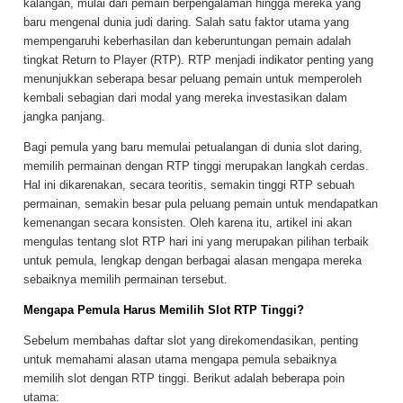
kalangan, mulai dari pemain berpengalaman hingga mereka yang
baru mengenal dunia judi daring. Salah satu faktor utama yang
mempengaruhi keberhasilan dan keberuntungan pemain adalah
tingkat Return to Player (RTP). RTP menjadi indikator penting yang
menunjukkan seberapa besar peluang pemain untuk memperoleh
kembali sebagian dari modal yang mereka investasikan dalam
jangka panjang.
Bagi pemula yang baru memulai petualangan di dunia slot daring,
memilih permainan dengan RTP tinggi merupakan langkah cerdas.
Hal ini dikarenakan, secara teoritis, semakin tinggi RTP sebuah
permainan, semakin besar pula peluang pemain untuk mendapatkan
kemenangan secara konsisten. Oleh karena itu, artikel ini akan
mengulas tentang slot RTP hari ini yang merupakan pilihan terbaik
untuk pemula, lengkap dengan berbagai alasan mengapa mereka
sebaiknya memilih permainan tersebut.
Mengapa Pemula Harus Memilih Slot RTP Tinggi?
Sebelum membahas daftar slot yang direkomendasikan, penting
untuk memahami alasan utama mengapa pemula sebaiknya
memilih slot dengan RTP tinggi. Berikut adalah beberapa poin
utama: