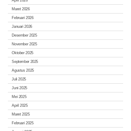
April 2026
Maret 2026
Februari 2026
Januari 2026
Desember 2025
November 2025
Oktober 2025
September 2025
Agustus 2025
Juli 2025
Juni 2025
Mei 2025
April 2025
Maret 2025
Februari 2025