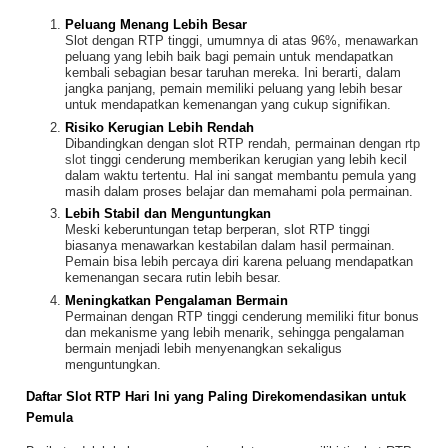
Peluang Menang Lebih Besar
Slot dengan RTP tinggi, umumnya di atas 96%, menawarkan
peluang yang lebih baik bagi pemain untuk mendapatkan
kembali sebagian besar taruhan mereka. Ini berarti, dalam
jangka panjang, pemain memiliki peluang yang lebih besar
untuk mendapatkan kemenangan yang cukup signifikan.
Risiko Kerugian Lebih Rendah
Dibandingkan dengan slot RTP rendah, permainan dengan
rtp
slot
tinggi cenderung memberikan kerugian yang lebih kecil
dalam waktu tertentu. Hal ini sangat membantu pemula yang
masih dalam proses belajar dan memahami pola permainan.
Lebih Stabil dan Menguntungkan
Meski keberuntungan tetap berperan, slot RTP tinggi
biasanya menawarkan kestabilan dalam hasil permainan.
Pemain bisa lebih percaya diri karena peluang mendapatkan
kemenangan secara rutin lebih besar.
Meningkatkan Pengalaman Bermain
Permainan dengan RTP tinggi cenderung memiliki fitur bonus
dan mekanisme yang lebih menarik, sehingga pengalaman
bermain menjadi lebih menyenangkan sekaligus
menguntungkan.
Daftar Slot RTP Hari Ini yang Paling Direkomendasikan untuk
Pemula