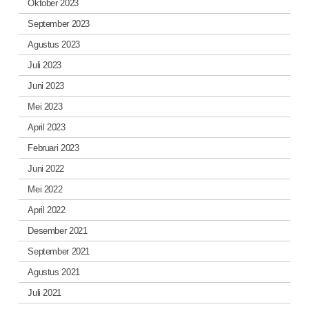
Oktober 2023
September 2023
Agustus 2023
Juli 2023
Juni 2023
Mei 2023
April 2023
Februari 2023
Juni 2022
Mei 2022
April 2022
Desember 2021
September 2021
Agustus 2021
Juli 2021