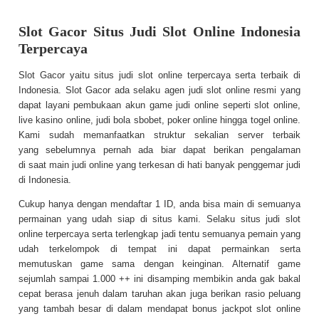
Slot Gacor Situs Judi Slot Online Indonesia
Terpercaya
Slot Gacor yaitu situs judi slot online terpercaya serta terbaik di
Indonesia. Slot Gacor ada selaku agen judi slot online resmi yang
dapat layani pembukaan akun game judi online seperti slot online,
live kasino online, judi bola sbobet, poker online hingga togel online.
Kami sudah memanfaatkan struktur sekalian server terbaik
yang sebelumnya pernah ada biar dapat berikan pengalaman
di saat main judi online yang terkesan di hati banyak penggemar judi
di Indonesia.
Cukup hanya dengan mendaftar 1 ID, anda bisa main di semuanya
permainan yang udah siap di situs kami. Selaku situs judi slot
online terpercaya serta terlengkap jadi tentu semuanya pemain yang
udah terkelompok di tempat ini dapat permainkan serta
memutuskan game sama dengan keinginan. Alternatif game
sejumlah sampai 1.000 ++ ini disamping membikin anda gak bakal
cepat berasa jenuh dalam taruhan akan juga berikan rasio peluang
yang tambah besar di dalam mendapat bonus jackpot slot online