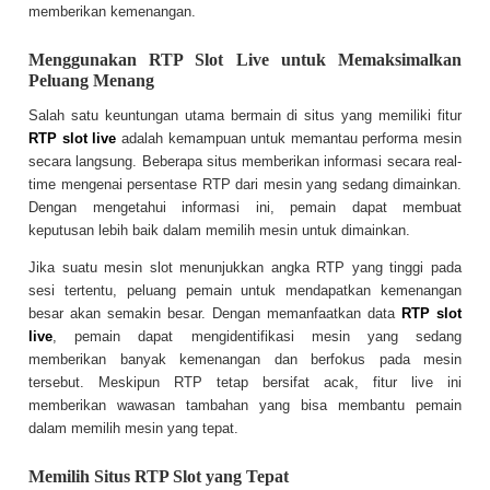
memberikan kemenangan.
Menggunakan RTP Slot Live untuk Memaksimalkan
Peluang Menang
Salah satu keuntungan utama bermain di situs yang memiliki fitur
RTP slot live
adalah kemampuan untuk memantau performa mesin
secara langsung. Beberapa situs memberikan informasi secara real-
time mengenai persentase RTP dari mesin yang sedang dimainkan.
Dengan mengetahui informasi ini, pemain dapat membuat
keputusan lebih baik dalam memilih mesin untuk dimainkan.
Jika suatu mesin slot menunjukkan angka RTP yang tinggi pada
sesi tertentu, peluang pemain untuk mendapatkan kemenangan
besar akan semakin besar. Dengan memanfaatkan data
RTP slot
live
, pemain dapat mengidentifikasi mesin yang sedang
memberikan banyak kemenangan dan berfokus pada mesin
tersebut. Meskipun RTP tetap bersifat acak, fitur live ini
memberikan wawasan tambahan yang bisa membantu pemain
dalam memilih mesin yang tepat.
Memilih Situs RTP Slot yang Tepat