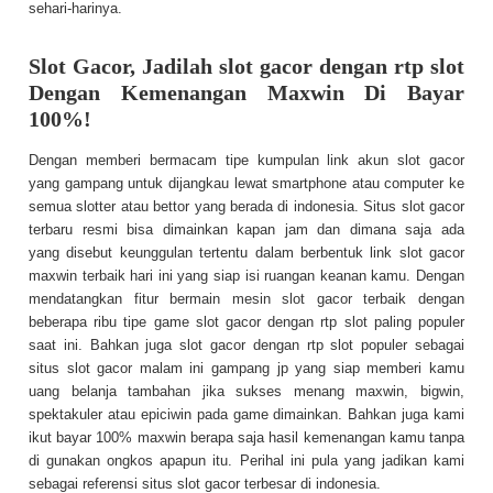
sehari-harinya.
Slot Gacor, Jadilah slot gacor dengan rtp slot
Dengan Kemenangan Maxwin Di Bayar
100%!
Dengan memberi bermacam tipe kumpulan link akun slot gacor
yang gampang untuk dijangkau lewat smartphone atau computer ke
semua slotter atau bettor yang berada di indonesia. Situs slot gacor
terbaru resmi bisa dimainkan kapan jam dan dimana saja ada
yang disebut keunggulan tertentu dalam berbentuk link slot gacor
maxwin terbaik hari ini yang siap isi ruangan keanan kamu. Dengan
mendatangkan fitur bermain mesin slot gacor terbaik dengan
beberapa ribu tipe game slot gacor dengan rtp slot paling populer
saat ini. Bahkan juga slot gacor dengan rtp slot populer sebagai
situs slot gacor malam ini gampang jp yang siap memberi kamu
uang belanja tambahan jika sukses menang maxwin, bigwin,
spektakuler atau epiciwin pada game dimainkan. Bahkan juga kami
ikut bayar 100% maxwin berapa saja hasil kemenangan kamu tanpa
di gunakan ongkos apapun itu. Perihal ini pula yang jadikan kami
sebagai referensi situs slot gacor terbesar di indonesia.