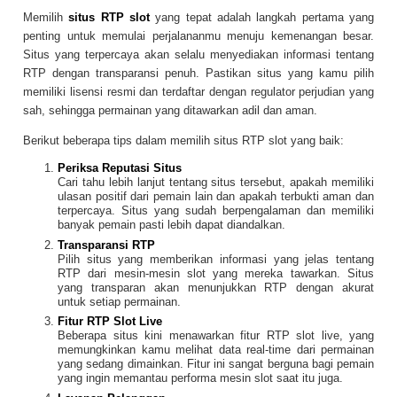
Memilih
situs RTP slot
yang tepat adalah langkah pertama yang
penting untuk memulai perjalananmu menuju kemenangan besar.
Situs yang terpercaya akan selalu menyediakan informasi tentang
RTP dengan transparansi penuh. Pastikan situs yang kamu pilih
memiliki lisensi resmi dan terdaftar dengan regulator perjudian yang
sah, sehingga permainan yang ditawarkan adil dan aman.
Berikut beberapa tips dalam memilih situs RTP slot yang baik:
Periksa Reputasi Situs
Cari tahu lebih lanjut tentang situs tersebut, apakah memiliki
ulasan positif dari pemain lain dan apakah terbukti aman dan
terpercaya. Situs yang sudah berpengalaman dan memiliki
banyak pemain pasti lebih dapat diandalkan.
Transparansi RTP
Pilih situs yang memberikan informasi yang jelas tentang
RTP dari mesin-mesin slot yang mereka tawarkan. Situs
yang transparan akan menunjukkan RTP dengan akurat
untuk setiap permainan.
Fitur RTP Slot Live
Beberapa situs kini menawarkan fitur RTP slot live, yang
memungkinkan kamu melihat data real-time dari permainan
yang sedang dimainkan. Fitur ini sangat berguna bagi pemain
yang ingin memantau performa mesin slot saat itu juga.