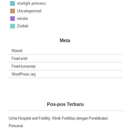
starlight princess
Uncategorized
wisata
Zodiak
Meta
Masuk
Feed entri
Feed komentar
WordPress.org
Pos-pos Terbaru
Usha Hospital and Fertility: Klinik Fertilitas dengan Pendekatan
Personal