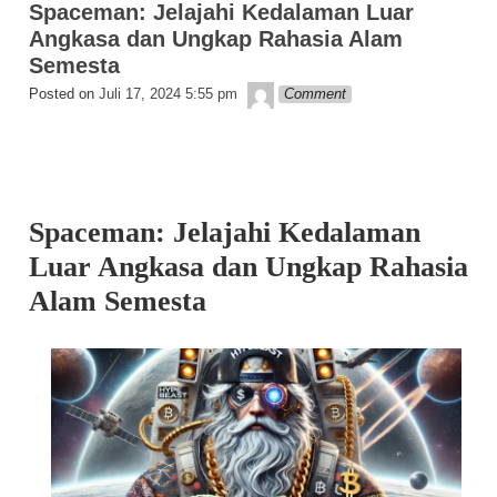
Spaceman: Jelajahi Kedalaman Luar
Angkasa dan Ungkap Rahasia Alam
Semesta
Getelon
Posted on
Juli 17, 2024 5:55 pm
Comment
Spaceman: Jelajahi Kedalaman
Luar Angkasa dan Ungkap Rahasia
Alam Semesta