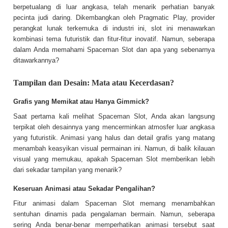
berpetualang di luar angkasa, telah menarik perhatian banyak
pecinta judi daring. Dikembangkan oleh Pragmatic Play, provider
perangkat lunak terkemuka di industri ini, slot ini menawarkan
kombinasi tema futuristik dan fitur-fitur inovatif. Namun, seberapa
dalam Anda memahami Spaceman Slot dan apa yang sebenarnya
ditawarkannya?
Tampilan dan Desain: Mata atau Kecerdasan?
Grafis yang Memikat atau Hanya Gimmick?
Saat pertama kali melihat Spaceman Slot, Anda akan langsung
terpikat oleh desainnya yang mencerminkan atmosfer luar angkasa
yang futuristik. Animasi yang halus dan detail grafis yang matang
menambah keasyikan visual permainan ini. Namun, di balik kilauan
visual yang memukau, apakah Spaceman Slot memberikan lebih
dari sekadar tampilan yang menarik?
Keseruan Animasi atau Sekadar Pengalihan?
Fitur animasi dalam Spaceman Slot memang menambahkan
sentuhan dinamis pada pengalaman bermain. Namun, seberapa
sering Anda benar-benar memperhatikan animasi tersebut saat