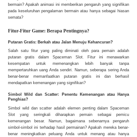
bermain? Apakah animasi ini memberikan pengaruh yang signifikan
pada keseluruhan pengalaman bermain atau hanya sebagai hiasan
semata?
Fitur-Fitur Game: Berapa Pentingnya?
Putaran Gratis: Berkah atau Jalan Menuju Kehancuran?
Salah satu fitur yang paling diminati oleh para pemain adalah
putaran gratis dalam Spaceman Slot. Fitur ini menawarkan
kesempatan untuk memenangkan lebih banyak tanpa
mempertaruhkan uang Anda sendiri. Namun, seberapa sering Anda
benar-benar memanfaatkan putaran gratis ini dan berhasil
mendapatkan kemenangan yang signifikan?
Simbol Wild dan Scatter: Penentu Kemenangan atau Hanya
Penghias?
Simbol wild dan scatter adalah elemen penting dalam Spaceman
Slot yang seringkali diharapkan pemain sebagai pemicu
kemenangan besar. Namun, bagaimana sebenarnya pengaruh
simbol-simbol ini terhadap hasil permainan? Apakah mereka benar-
benar meningkatkan peluang Anda untuk menang atau hanya