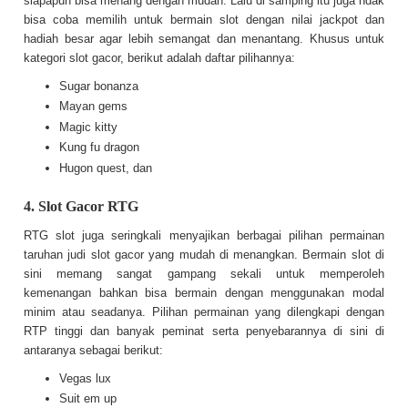
siapapun bisa menang dengan mudah. Lalu di samping itu juga ndak
bisa coba memilih untuk bermain slot dengan nilai jackpot dan
hadiah besar agar lebih semangat dan menantang. Khusus untuk
kategori slot gacor, berikut adalah daftar pilihannya:
Sugar bonanza
Mayan gems
Magic kitty
Kung fu dragon
Hugon quest, dan
4. Slot Gacor RTG
RTG slot juga seringkali menyajikan berbagai pilihan permainan
taruhan judi slot gacor yang mudah di menangkan. Bermain slot di
sini memang sangat gampang sekali untuk memperoleh
kemenangan bahkan bisa bermain dengan menggunakan modal
minim atau seadanya. Pilihan permainan yang dilengkapi dengan
RTP tinggi dan banyak peminat serta penyebarannya di sini di
antaranya sebagai berikut:
Vegas lux
Suit em up