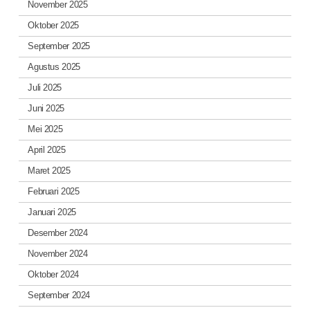
November 2025
Oktober 2025
September 2025
Agustus 2025
Juli 2025
Juni 2025
Mei 2025
April 2025
Maret 2025
Februari 2025
Januari 2025
Desember 2024
November 2024
Oktober 2024
September 2024