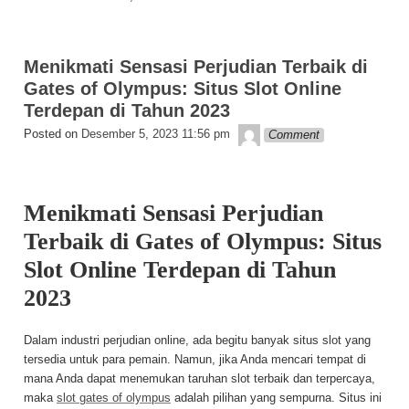
Menikmati Sensasi Perjudian Terbaik di
Gates of Olympus: Situs Slot Online
Terdepan di Tahun 2023
Getelon
Posted on
Desember 5, 2023 11:56 pm
Comment
Menikmati Sensasi Perjudian
Terbaik di Gates of Olympus: Situs
Slot Online Terdepan di Tahun
2023
Dalam industri perjudian online, ada begitu banyak situs slot yang
tersedia untuk para pemain. Namun, jika Anda mencari tempat di
mana Anda dapat menemukan taruhan slot terbaik dan terpercaya,
maka
slot gates of olympus
adalah pilihan yang sempurna. Situs ini