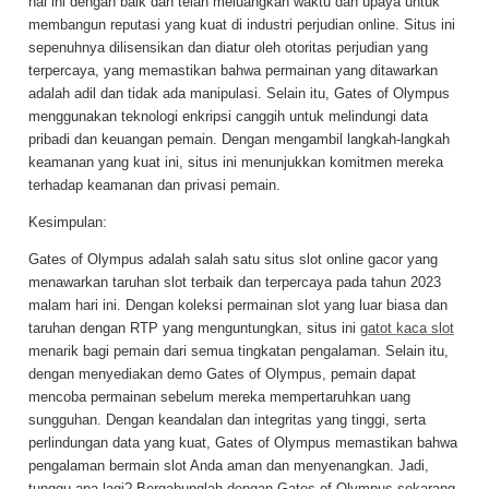
hal ini dengan baik dan telah meluangkan waktu dan upaya untuk
membangun reputasi yang kuat di industri perjudian online. Situs ini
sepenuhnya dilisensikan dan diatur oleh otoritas perjudian yang
terpercaya, yang memastikan bahwa permainan yang ditawarkan
adalah adil dan tidak ada manipulasi. Selain itu, Gates of Olympus
menggunakan teknologi enkripsi canggih untuk melindungi data
pribadi dan keuangan pemain. Dengan mengambil langkah-langkah
keamanan yang kuat ini, situs ini menunjukkan komitmen mereka
terhadap keamanan dan privasi pemain.
Kesimpulan:
Gates of Olympus adalah salah satu situs slot online gacor yang
menawarkan taruhan slot terbaik dan terpercaya pada tahun 2023
malam hari ini. Dengan koleksi permainan slot yang luar biasa dan
taruhan dengan RTP yang menguntungkan, situs ini
gatot kaca slot
menarik bagi pemain dari semua tingkatan pengalaman. Selain itu,
dengan menyediakan demo Gates of Olympus, pemain dapat
mencoba permainan sebelum mereka mempertaruhkan uang
sungguhan. Dengan keandalan dan integritas yang tinggi, serta
perlindungan data yang kuat, Gates of Olympus memastikan bahwa
pengalaman bermain slot Anda aman dan menyenangkan. Jadi,
tunggu apa lagi? Bergabunglah dengan Gates of Olympus sekarang