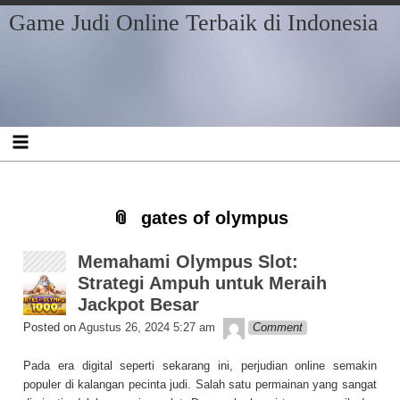
Skip
Skip
Skip
Skip
Skip
Skip
Skip
Game Judi Online Terbaik di Indonesia
to
to
to
to
to
to
to
content
RECENT-
BLOCK-
BLOCK-
ARCHIVES-
CATEGORIES-
META-
POSTS-
2
3
2
2
2
3
gates of olympus
Memahami Olympus Slot:
Strategi Ampuh untuk Meraih
Jackpot Besar
Getelon
Posted on
Agustus 26, 2024 5:27 am
Comment
Pada era digital seperti sekarang ini, perjudian online semakin
populer di kalangan pecinta judi. Salah satu permainan yang sangat