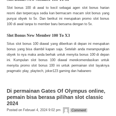
Slot bonus 100 di awal to kecil sebagai agen slot bonus harian
resmi dan terpercaya sedia kan bermacam macam slot bonus yang
punyai obyek to 5x. Dan berikut ini merupakan promo slot bonus
100 di awal tanpa to member baru bersama dengan to 5x.
Slot Bonus New Member 100 To X3
Situs slot bonus 100 diawal yang diberikan di depan ini merupakan
bonus yang bisa diambil kapan saja. Setelah anda merampungkan
obyek to nya maka anda berhak untuk menyita bonus 100 di depan
ini. Kumpulan slot bonus 100 diawal merekomendasikan untuk
menyita promo slot bonus 100 ini untuk permainan slot layaknya
pragmatic play, playtech, joker123 gaming dan habanero
Di permainan Gates Of Olympus online,
pemain bisa berasa pilihan slot classic
2024
Getelon
Posted on
Februari 4, 2024 9:02 pm
Comment