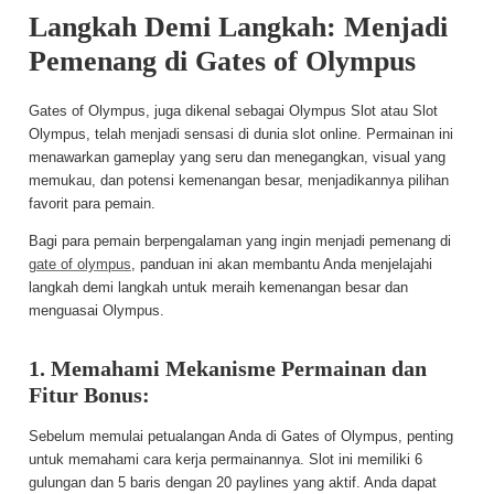
Langkah Demi Langkah: Menjadi
Pemenang di Gates of Olympus
Gates of Olympus, juga dikenal sebagai Olympus Slot atau Slot
Olympus, telah menjadi sensasi di dunia slot online. Permainan ini
menawarkan gameplay yang seru dan menegangkan, visual yang
memukau, dan potensi kemenangan besar, menjadikannya pilihan
favorit para pemain.
Bagi para pemain berpengalaman yang ingin menjadi pemenang di
gate of olympus
, panduan ini akan membantu Anda menjelajahi
langkah demi langkah untuk meraih kemenangan besar dan
menguasai Olympus.
1. Memahami Mekanisme Permainan dan
Fitur Bonus:
Sebelum memulai petualangan Anda di Gates of Olympus, penting
untuk memahami cara kerja permainannya. Slot ini memiliki 6
gulungan dan 5 baris dengan 20 paylines yang aktif. Anda dapat