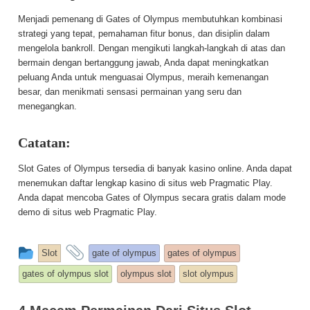
Menjadi pemenang di Gates of Olympus membutuhkan kombinasi
strategi yang tepat, pemahaman fitur bonus, dan disiplin dalam
mengelola bankroll. Dengan mengikuti langkah-langkah di atas dan
bermain dengan bertanggung jawab, Anda dapat meningkatkan
peluang Anda untuk menguasai Olympus, meraih kemenangan
besar, dan menikmati sensasi permainan yang seru dan
menegangkan.
Catatan:
Slot Gates of Olympus tersedia di banyak kasino online. Anda dapat
menemukan daftar lengkap kasino di situs web Pragmatic Play.
Anda dapat mencoba Gates of Olympus secara gratis dalam mode
demo di situs web Pragmatic Play.
This
and
Slot
gate of olympus
gates of olympus
entry
tagged
gates of olympus slot
olympus slot
slot olympus
was
posted