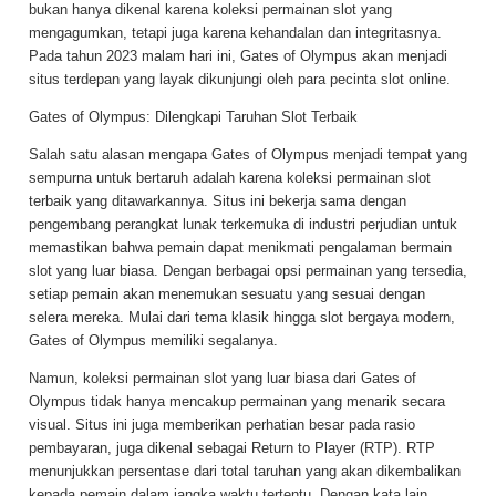
bukan hanya dikenal karena koleksi permainan slot yang
mengagumkan, tetapi juga karena kehandalan dan integritasnya.
Pada tahun 2023 malam hari ini, Gates of Olympus akan menjadi
situs terdepan yang layak dikunjungi oleh para pecinta slot online.
Gates of Olympus: Dilengkapi Taruhan Slot Terbaik
Salah satu alasan mengapa Gates of Olympus menjadi tempat yang
sempurna untuk bertaruh adalah karena koleksi permainan slot
terbaik yang ditawarkannya. Situs ini bekerja sama dengan
pengembang perangkat lunak terkemuka di industri perjudian untuk
memastikan bahwa pemain dapat menikmati pengalaman bermain
slot yang luar biasa. Dengan berbagai opsi permainan yang tersedia,
setiap pemain akan menemukan sesuatu yang sesuai dengan
selera mereka. Mulai dari tema klasik hingga slot bergaya modern,
Gates of Olympus memiliki segalanya.
Namun, koleksi permainan slot yang luar biasa dari Gates of
Olympus tidak hanya mencakup permainan yang menarik secara
visual. Situs ini juga memberikan perhatian besar pada rasio
pembayaran, juga dikenal sebagai Return to Player (RTP). RTP
menunjukkan persentase dari total taruhan yang akan dikembalikan
kepada pemain dalam jangka waktu tertentu. Dengan kata lain,