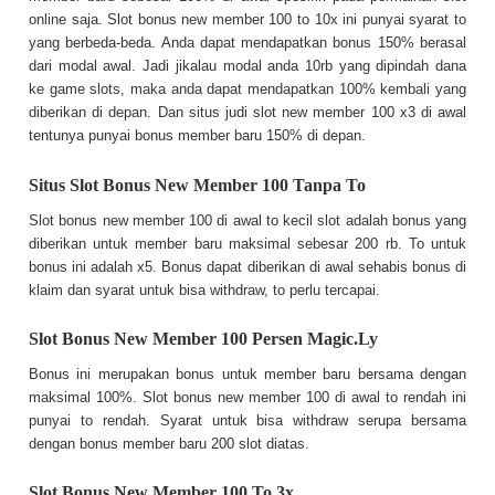
online saja. Slot bonus new member 100 to 10x ini punyai syarat to
yang berbeda-beda. Anda dapat mendapatkan bonus 150% berasal
dari modal awal. Jadi jikalau modal anda 10rb yang dipindah dana
ke game slots, maka anda dapat mendapatkan 100% kembali yang
diberikan di depan. Dan situs judi slot new member 100 x3 di awal
tentunya punyai bonus member baru 150% di depan.
Situs Slot Bonus New Member 100 Tanpa To
Slot bonus new member 100 di awal to kecil slot adalah bonus yang
diberikan untuk member baru maksimal sebesar 200 rb. To untuk
bonus ini adalah x5. Bonus dapat diberikan di awal sehabis bonus di
klaim dan syarat untuk bisa withdraw, to perlu tercapai.
Slot Bonus New Member 100 Persen Magic.Ly
Bonus ini merupakan bonus untuk member baru bersama dengan
maksimal 100%. Slot bonus new member 100 di awal to rendah ini
punyai to rendah. Syarat untuk bisa withdraw serupa bersama
dengan bonus member baru 200 slot diatas.
Slot Bonus New Member 100 To 3x