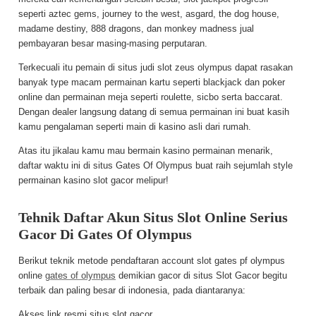
seperti aztec gems, journey to the west, asgard, the dog house,
madame destiny, 888 dragons, dan monkey madness jual
pembayaran besar masing-masing perputaran.
Terkecuali itu pemain di situs judi slot zeus olympus dapat rasakan
banyak type macam permainan kartu seperti blackjack dan poker
online dan permainan meja seperti roulette, sicbo serta baccarat.
Dengan dealer langsung datang di semua permainan ini buat kasih
kamu pengalaman seperti main di kasino asli dari rumah.
Atas itu jikalau kamu mau bermain kasino permainan menarik,
daftar waktu ini di situs Gates Of Olympus buat raih sejumlah style
permainan kasino slot gacor melipur!
Tehnik Daftar Akun Situs Slot Online Serius
Gacor Di Gates Of Olympus
Berikut teknik metode pendaftaran account slot gates pf olympus
online
gates of olympus
demikian gacor di situs Slot Gacor begitu
terbaik dan paling besar di indonesia, pada diantaranya:
Akses link resmi situs slot gacor