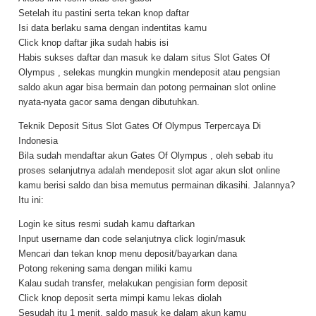
Setelah itu pastini serta tekan knop daftar
Isi data berlaku sama dengan indentitas kamu
Click knop daftar jika sudah habis isi
Habis sukses daftar dan masuk ke dalam situs Slot Gates Of
Olympus , selekas mungkin mungkin mendeposit atau pengsian
saldo akun agar bisa bermain dan potong permainan slot online
nyata-nyata gacor sama dengan dibutuhkan.
Teknik Deposit Situs Slot Gates Of Olympus Terpercaya Di
Indonesia
Bila sudah mendaftar akun Gates Of Olympus , oleh sebab itu
proses selanjutnya adalah mendeposit slot agar akun slot online
kamu berisi saldo dan bisa memutus permainan dikasihi. Jalannya?
Itu ini:
Login ke situs resmi sudah kamu daftarkan
Input username dan code selanjutnya click login/masuk
Mencari dan tekan knop menu deposit/bayarkan dana
Potong rekening sama dengan miliki kamu
Kalau sudah transfer, melakukan pengisian form deposit
Click knop deposit serta mimpi kamu lekas diolah
Sesudah itu 1 menit, saldo masuk ke dalam akun kamu