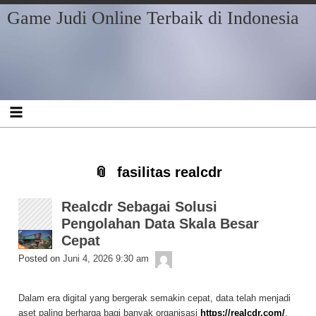
Skip
Skip
Skip
Skip
Skip
Skip
Skip
Game Judi Online Terbaik di Indonesia
to
to
to
to
to
to
to
content
RECENT-
BLOCK-
BLOCK-
ARCHIVES-
CATEGORIES-
META-
POSTS-
2
3
2
2
2
3
fasilitas realcdr
Realcdr Sebagai Solusi
Pengolahan Data Skala Besar
Cepat
Getelon
Posted on
Juni 4, 2026 9:30 am
Dalam era digital yang bergerak semakin cepat, data telah menjadi
aset paling berharga bagi banyak organisasi
https://realcdr.com/
.