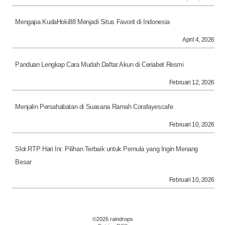
Mengapa KudaHoki88 Menjadi Situs Favorit di Indonesia
April 4, 2026
Panduan Lengkap Cara Mudah Daftar Akun di Ceriabet Resmi
Februari 12, 2026
Menjalin Persahabatan di Suasana Ramah Corafayescafe
Februari 10, 2026
Slot RTP Hari Ini: Pilihan Terbaik untuk Pemula yang Ingin Menang
Besar
Februari 10, 2026
©2026 raindrops