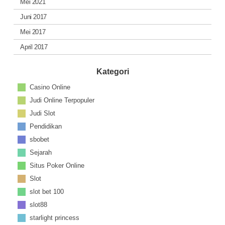
Mei 2021
Juni 2017
Mei 2017
April 2017
Kategori
Casino Online
Judi Online Terpopuler
Judi Slot
Pendidikan
sbobet
Sejarah
Situs Poker Online
Slot
slot bet 100
slot88
starlight princess