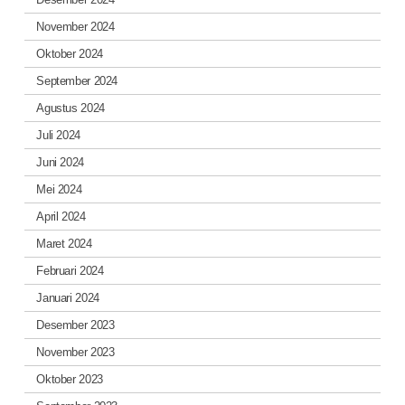
November 2024
Oktober 2024
September 2024
Agustus 2024
Juli 2024
Juni 2024
Mei 2024
April 2024
Maret 2024
Februari 2024
Januari 2024
Desember 2023
November 2023
Oktober 2023