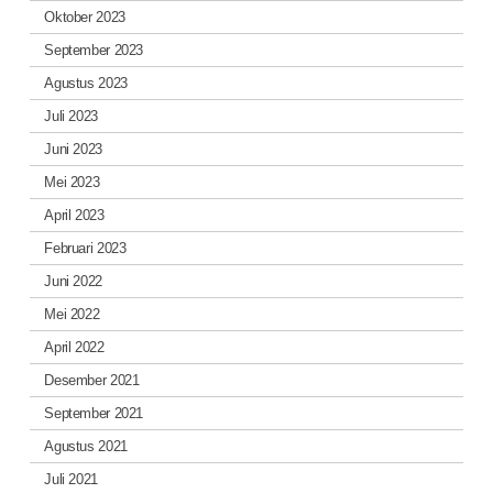
Oktober 2023
September 2023
Agustus 2023
Juli 2023
Juni 2023
Mei 2023
April 2023
Februari 2023
Juni 2022
Mei 2022
April 2022
Desember 2021
September 2021
Agustus 2021
Juli 2021