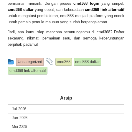
permainan menarik. Dengan proses
cmd368 login
yang simpel,
cmd368 daftar
yang cepat, dan keberadaan
cmd368 link alternatif
untuk mengatasi pemblokiran, cmd368 menjadi platform yang cocok
untuk pemain pemula maupun yang sudah berpengalaman.
Jadi, apa kamu siap mencoba peruntunganmu di cmd368? Daftar
sekarang, nikmati permainan seru, dan semoga keberuntungan
berpihak padamu!
This
and
Uncategorized
cmd368
cmd368 daftar
entry
tagged
cmd368 link alternatif
was
posted
in
Arsip
Juli 2026
Juni 2026
Mei 2026