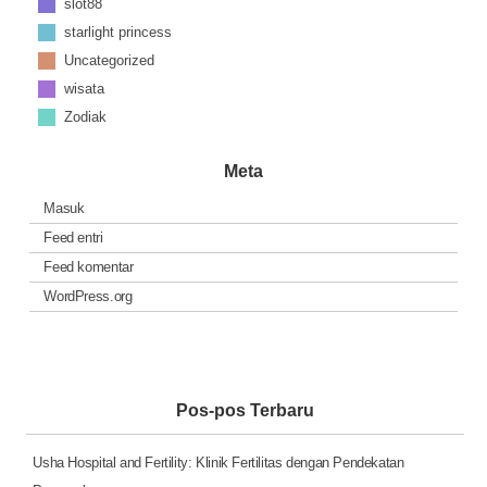
slot88
starlight princess
Uncategorized
wisata
Zodiak
Meta
Masuk
Feed entri
Feed komentar
WordPress.org
Pos-pos Terbaru
Usha Hospital and Fertility: Klinik Fertilitas dengan Pendekatan