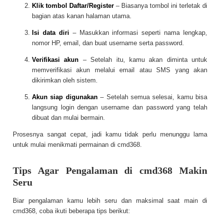
Klik tombol Daftar/Register
– Biasanya tombol ini terletak di
bagian atas kanan halaman utama.
Isi data diri
– Masukkan informasi seperti nama lengkap,
nomor HP, email, dan buat username serta password.
Verifikasi akun
– Setelah itu, kamu akan diminta untuk
memverifikasi akun melalui email atau SMS yang akan
dikirimkan oleh sistem.
Akun siap digunakan
– Setelah semua selesai, kamu bisa
langsung login dengan username dan password yang telah
dibuat dan mulai bermain.
Prosesnya sangat cepat, jadi kamu tidak perlu menunggu lama
untuk mulai menikmati permainan di cmd368.
Tips Agar Pengalaman di cmd368 Makin
Seru
Biar pengalaman kamu lebih seru dan maksimal saat main di
cmd368, coba ikuti beberapa tips berikut: