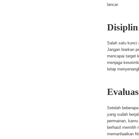
lancar.
Disipli
Salah satu kunci 
Jangan biarkan p
mencapai target 
menjaga keseimba
tetap menyenangk
Evaluas
Setelah beberapa
yang sudah berjal
permainan, kamu b
berhasil memilih
memanfaatkan fit