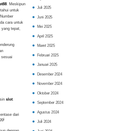
et88
. Meskipun
Juli 2025
tahui untuk
 Number
Juni 2025
ada cara untuk
Mei 2025
 yang tepat,
April 2025
enderung
Maret 2025
an
Februari 2025
 sesuai
Januari 2025
Desember 2024
November 2024
Oktober 2024
esin
slot
.
September 2024
Agustus 2024
ntase dari
ggi
Juli 2024
amun dengan