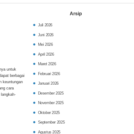
Arsip
Juli 2026
Juni 2026
Mei 2026
April 2026
Maret 2026
nya untuk
Februari 2026
rdapat berbagai
n keuntungan
Januari 2026
ang cara
Desember 2025
 langkah-
November 2025
Oktober 2025
September 2025
Agustus 2025