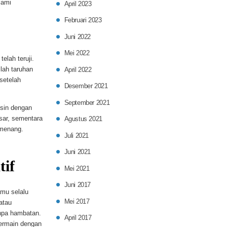
lami
April 2023
Februari 2023
Juni 2022
Mei 2022
elah teruji.
lah taruhan
April 2022
setelah
Desember 2021
September 2021
sin dengan
sar, sementara
Agustus 2021
 menang.
Juli 2021
Juni 2021
tif
Mei 2021
Juni 2017
amu selalu
Mei 2017
atau
npa hambatan.
April 2017
ermain dengan