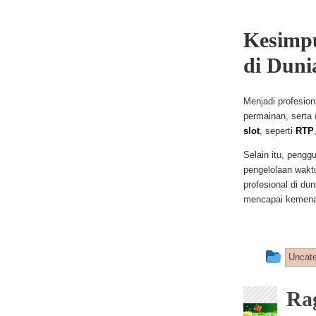
Kesimpu
di Dun
Menjadi profesion
permainan, serta 
slot
, seperti
RTP
Selain itu, peng
pengelolaan wakt
profesional di du
mencapai kemena
This
Uncate
entry
Ra
was