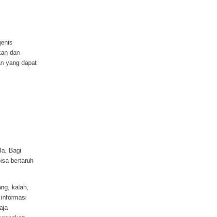
jenis
kan dan
an yang dapat
la. Bagi
isa bertaruh
ng, kalah,
 informasi
aja