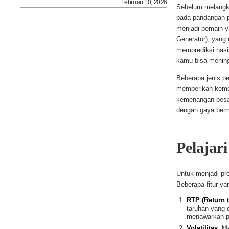
Februari 10, 2026
Sebelum melangka
pada pandangan p
menjadi pemain 
Generator), yang 
memprediksi hasi
kamu bisa menin
Beberapa jenis p
memberikan keme
kemenangan besar
dengan gaya berm
Pelajar
Untuk menjadi pro
Beberapa fitur y
RTP (Return t
taruhan yang 
menawarkan pe
Volatilitas
: M