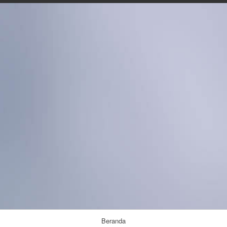
Skip
Skip
Skip
Skip
Skip
Skip
Skip
to
to
to
to
to
to
to
content
RECENT-
BLOCK-
BLOCK-
ARCHIVES-
CATEGORIES-
META-
POSTS-
2
3
2
2
2
3
Beranda