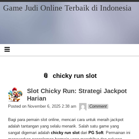
Skip
Skip
Skip
Skip
Skip
Skip
Skip
Game Judi Online Terbaik di Indonesia
to
to
to
to
to
to
to
content
RECENT-
BLOCK-
BLOCK-
ARCHIVES-
CATEGORIES-
META-
POSTS-
2
3
2
2
2
3
chicky run slot
Slot Chicky Run: Strategi Jackpot
Harian
Getelon
Posted on
November 6, 2025 2:38 am
Comment
Bagi para pemain slot online, mencari cara untuk meraih jackpot
adalah tantangan yang selalu menarik. Salah satu game yang
sangat digemari adalah
chicky run slot
dari
PG Soft
. Permainan ini