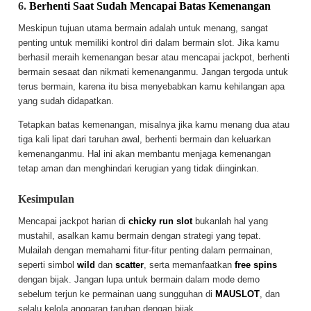
6.
Berhenti Saat Sudah Mencapai Batas Kemenangan
Meskipun tujuan utama bermain adalah untuk menang, sangat
penting untuk memiliki kontrol diri dalam bermain slot. Jika kamu
berhasil meraih kemenangan besar atau mencapai jackpot, berhenti
bermain sesaat dan nikmati kemenanganmu. Jangan tergoda untuk
terus bermain, karena itu bisa menyebabkan kamu kehilangan apa
yang sudah didapatkan.
Tetapkan batas kemenangan, misalnya jika kamu menang dua atau
tiga kali lipat dari taruhan awal, berhenti bermain dan keluarkan
kemenanganmu. Hal ini akan membantu menjaga kemenangan
tetap aman dan menghindari kerugian yang tidak diinginkan.
Kesimpulan
Mencapai jackpot harian di
chicky run slot
bukanlah hal yang
mustahil, asalkan kamu bermain dengan strategi yang tepat.
Mulailah dengan memahami fitur-fitur penting dalam permainan,
seperti simbol
wild
dan
scatter
, serta memanfaatkan
free spins
dengan bijak. Jangan lupa untuk bermain dalam mode demo
sebelum terjun ke permainan uang sungguhan di
MAUSLOT
, dan
selalu kelola anggaran taruhan dengan bijak.