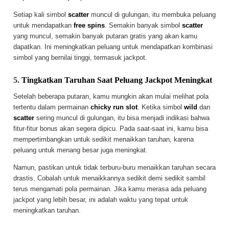
Setiap kali simbol
scatter
muncul di gulungan, itu membuka peluang
untuk mendapatkan
free spins
. Semakin banyak simbol
scatter
yang muncul, semakin banyak putaran gratis yang akan kamu
dapatkan. Ini meningkatkan peluang untuk mendapatkan kombinasi
simbol yang bernilai tinggi, termasuk jackpot.
5.
Tingkatkan Taruhan Saat Peluang Jackpot Meningkat
Setelah beberapa putaran, kamu mungkin akan mulai melihat pola
tertentu dalam permainan
chicky run slot
. Ketika simbol
wild
dan
scatter
sering muncul di gulungan, itu bisa menjadi indikasi bahwa
fitur-fitur bonus akan segera dipicu. Pada saat-saat ini, kamu bisa
mempertimbangkan untuk sedikit menaikkan taruhan, karena
peluang untuk menang besar juga meningkat.
Namun, pastikan untuk tidak terburu-buru menaikkan taruhan secara
drastis. Cobalah untuk menaikkannya sedikit demi sedikit sambil
terus mengamati pola permainan. Jika kamu merasa ada peluang
jackpot yang lebih besar, ini adalah waktu yang tepat untuk
meningkatkan taruhan.