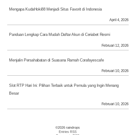
Mengapa KudaHoki88 Menjadi Situs Favorit di Indonesia
April 4, 2026
Panduan Lengkap Cara Mudah Daftar Akun di Ceriabet Resmi
Februari 12, 2026
Menjalin Persahabatan di Suasana Ramah Corafayescafe
Februari 10, 2026
Slot RTP Hari Ini: Pilihan Terbaik untuk Pemula yang Ingin Menang
Besar
Februari 10, 2026
©2026 raindrops
Entries RSS