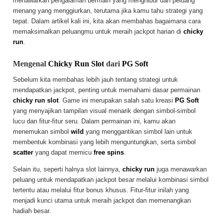
menawarkan pengalaman bermain yang menghibur dan peluang
menang yang menggiurkan, terutama jika kamu tahu strategi yang
tepat. Dalam artikel kali ini, kita akan membahas bagaimana cara
memaksimalkan peluangmu untuk meraih jackpot harian di
chicky
run
.
Mengenal
Chicky Run Slot
dari
PG Soft
Sebelum kita membahas lebih jauh tentang strategi untuk
mendapatkan jackpot, penting untuk memahami dasar permainan
chicky run slot
. Game ini merupakan salah satu kreasi
PG Soft
yang menyajikan tampilan visual menarik dengan simbol-simbol
lucu dan fitur-fitur seru. Dalam permainan ini, kamu akan
menemukan simbol
wild
yang menggantikan simbol lain untuk
membentuk kombinasi yang lebih menguntungkan, serta simbol
scatter
yang dapat memicu
free spins
.
Selain itu, seperti halnya slot lainnya,
chicky run
juga menawarkan
peluang untuk mendapatkan jackpot besar melalui kombinasi simbol
tertentu atau melalui fitur bonus khusus. Fitur-fitur inilah yang
menjadi kunci utama untuk meraih jackpot dan memenangkan
hadiah besar.