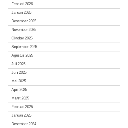
Februari 2026
Januari 2026
Desember 2025
November 2025
Oktober 2025
September 2025
Agustus 2025
Juli 2025
Juni 2025
Mei 2025
April 2025
Maret 2025
Februari 2025
Januari 2025
Desember 2024