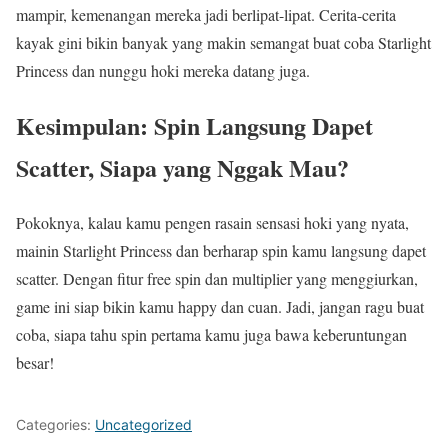
mampir, kemenangan mereka jadi berlipat-lipat. Cerita-cerita
kayak gini bikin banyak yang makin semangat buat coba Starlight
Princess dan nunggu hoki mereka datang juga.
Kesimpulan: Spin Langsung Dapet
Scatter, Siapa yang Nggak Mau?
Pokoknya, kalau kamu pengen rasain sensasi hoki yang nyata,
mainin Starlight Princess dan berharap spin kamu langsung dapet
scatter. Dengan fitur free spin dan multiplier yang menggiurkan,
game ini siap bikin kamu happy dan cuan. Jadi, jangan ragu buat
coba, siapa tahu spin pertama kamu juga bawa keberuntungan
besar!
Categories:
Uncategorized