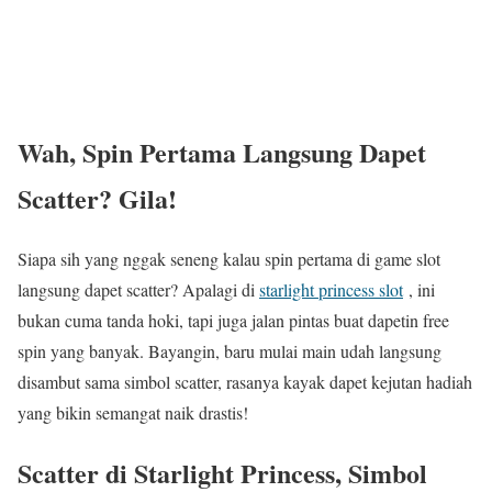
Wah, Spin Pertama Langsung Dapet
Scatter? Gila!
Siapa sih yang nggak seneng kalau spin pertama di game slot
langsung dapet scatter? Apalagi di
starlight princess slot
, ini
bukan cuma tanda hoki, tapi juga jalan pintas buat dapetin free
spin yang banyak. Bayangin, baru mulai main udah langsung
disambut sama simbol scatter, rasanya kayak dapet kejutan hadiah
yang bikin semangat naik drastis!
Scatter di Starlight Princess, Simbol