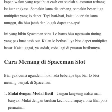
kapan waktu yang tepat buat cash out setelah si astronot terbang
ke luar angkasa. Semakin lama dia terbang, semakin besar juga
multiplier yang lo dapet. Tapi hati-hati, kalau lo terlalu lama
nunggu, dia bisa jatuh dan lo gak dapet apa-apa!
Ini yang bikin Spaceman seru. Lo harus bisa ngerasain timing
yang pas buat cash out. Kalau lo berhasil, ya bisa dapet multiplier
besar. Kalau gagal, ya sudah, coba lagi di putaran berikutnya.
Cara Menang di Spaceman Slot
Biar gak cuma ngandelin hoki, ada beberapa tips biar lo bisa
menang banyak di Spaceman:
Mulai dengan Modal Kecil
– Jangan langsung nafsu main
banyak. Mulai dengan taruhan kecil dulu supaya bisa lihat pola
permainan.