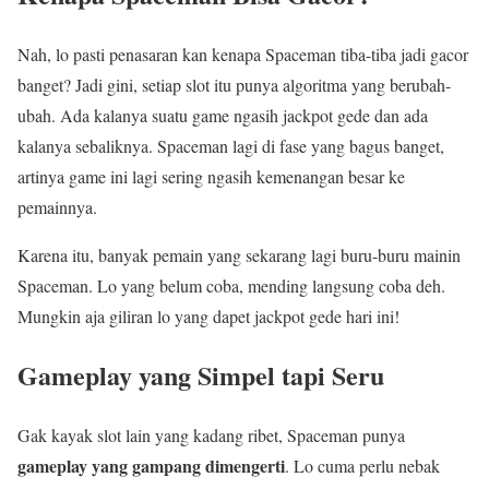
Nah, lo pasti penasaran kan kenapa Spaceman tiba-tiba jadi gacor
banget? Jadi gini, setiap slot itu punya algoritma yang berubah-
ubah. Ada kalanya suatu game ngasih jackpot gede dan ada
kalanya sebaliknya. Spaceman lagi di fase yang bagus banget,
artinya game ini lagi sering ngasih kemenangan besar ke
pemainnya.
Karena itu, banyak pemain yang sekarang lagi buru-buru mainin
Spaceman. Lo yang belum coba, mending langsung coba deh.
Mungkin aja giliran lo yang dapet jackpot gede hari ini!
Gameplay yang Simpel tapi Seru
Gak kayak slot lain yang kadang ribet, Spaceman punya
gameplay yang gampang dimengerti
. Lo cuma perlu nebak