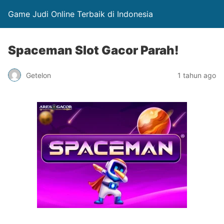
Game Judi Online Terbaik di Indonesia
Spaceman Slot Gacor Parah!
Getelon
1 tahun ago