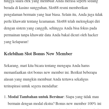
hingga suara efek yang membuat Anda merasa seperti sedang
berada di kasino sungguhan, Slot88 resmi memberikan
pengalaman bermain yang luar biasa. Selain itu, Anda juga tidak
perlu khawatir tentang keamanan. Slot88 telah melengkapi diri
dengan sistem yang canggih, sehingga Anda bisa fokus pada
permainan tanpa khawatir data Anda bakal dicuri oleh hacker
yang kelaparan!
Kelebihan Slot Bonus New Member
Sekarang, mari kita bicara tentang mengapa Anda harus
memanfaatkan slot bonus new member ini. Berikut beberapa
alasan yang mungkin membuat Anda tertawa sekaligus
terinspirasi untuk segera mendaftar:
Modal Tambahan untuk Bersinar
: Siapa yang tidak mau
bermain dengan modal ekstra? Bonus new member 100% ini