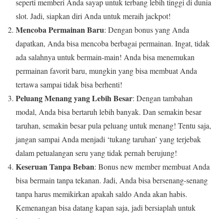
seperti memberi Anda sayap untuk terbang lebih tinggi di dunia
slot. Jadi, siapkan diri Anda untuk meraih jackpot!
Mencoba Permainan Baru
: Dengan bonus yang Anda
dapatkan, Anda bisa mencoba berbagai permainan. Ingat, tidak
ada salahnya untuk bermain-main! Anda bisa menemukan
permainan favorit baru, mungkin yang bisa membuat Anda
tertawa sampai tidak bisa berhenti!
Peluang Menang yang Lebih Besar
: Dengan tambahan
modal, Anda bisa bertaruh lebih banyak. Dan semakin besar
taruhan, semakin besar pula peluang untuk menang! Tentu saja,
jangan sampai Anda menjadi ‘tukang taruhan’ yang terjebak
dalam petualangan seru yang tidak pernah berujung!
Keseruan Tanpa Beban
: Bonus new member membuat Anda
bisa bermain tanpa tekanan. Jadi, Anda bisa bersenang-senang
tanpa harus memikirkan apakah saldo Anda akan habis.
Kemenangan bisa datang kapan saja, jadi bersiaplah untuk