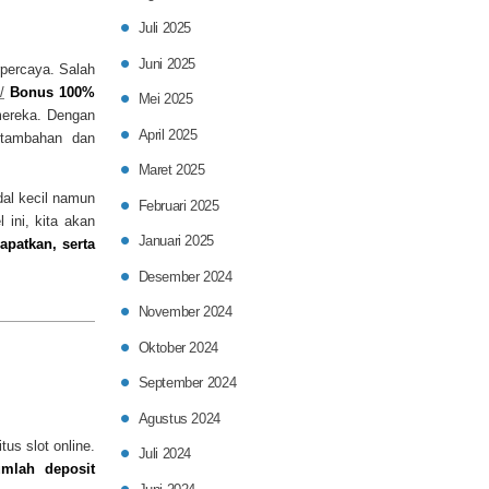
Juli 2025
Juni 2025
rpercaya. Salah
/
Bonus 100%
Mei 2025
 mereka. Dengan
April 2025
 tambahan dan
Maret 2025
al kecil namun
Februari 2025
 ini, kita akan
Januari 2025
patkan, serta
Desember 2024
November 2024
Oktober 2024
September 2024
Agustus 2024
us slot online.
Juli 2024
mlah deposit