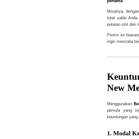
pertama
.
Misalnya, denga
total saldo And
putaran slot dan
Promo ini biasan
ingin mencoba be
Keuntu
New M
Menggunakan
Bo
pemula yang ing
keuntungan yang 
1. Modal Ke