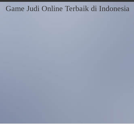
Game Judi Online Terbaik di Indonesia
Primary