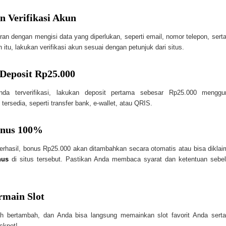
an Verifikasi Akun
ran dengan mengisi data yang diperlukan, seperti email, nomor telepon, ser
 itu, lakukan verifikasi akun sesuai dengan petunjuk dari situs.
Deposit Rp25.000
nda terverifikasi, lakukan deposit pertama sebesar Rp25.000 mengg
ersedia, seperti transfer bank, e-wallet, atau QRIS.
onus 100%
berhasil, bonus Rp25.000 akan ditambahkan secara otomatis atau bisa dikla
nus
di situs tersebut. Pastikan Anda membaca syarat dan ketentuan seb
rmain Slot
h bertambah, dan Anda bisa langsung memainkan slot favorit Anda sert
ckpot!