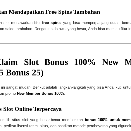
tan Mendapatkan Free Spins Tambahan
n slot menawarkan fitur
free spins
, yang bisa memperpanjang durasi berm
 saldo tambahan. Dengan saldo awal yang besar, Anda bisa memicu fitur ini 
Klaim Slot Bonus 100% New 
5 Bonus 25)
ini sangat mudah. Berikut adalah langkah-langkah yang bisa Anda ikuti un
dari promo
New Member Bonus 100%
:
us Slot Online Terpercaya
emilih situs slot yang benar-benar memberikan
bonus 100% untuk mem
in, periksa lisensi resmi situs, dan pastikan metode pembayaran yang digun