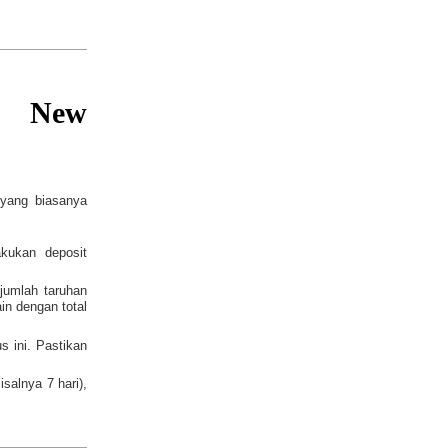
% New
yang biasanya
kukan deposit
umlah taruhan
in dengan total
 ini. Pastikan
salnya 7 hari),