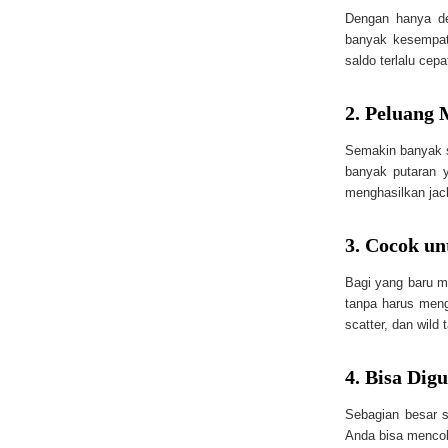
Dengan hanya de
banyak kesempat
saldo terlalu cepa
2. Peluang
Semakin banyak s
banyak putaran 
menghasilkan jac
3. Cocok u
Bagi yang baru m
tanpa harus menge
scatter, dan wild
4. Bisa Di
Sebagian besar s
Anda bisa mencoba