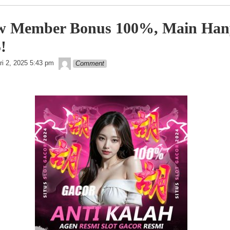
ew Member Bonus 100%, Main Han
!
Getelon
ri 2, 2025 5:43 pm
Comment