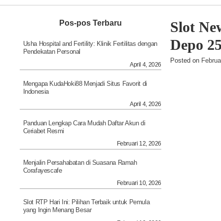
Navigation
Pos-pos Terbaru
Slot N
Depo 25
Usha Hospital and Fertility: Klinik Fertilitas dengan
Pendekatan Personal
Posted on
Februa
April 4, 2026
Mengapa KudaHoki88 Menjadi Situs Favorit di
Indonesia
April 4, 2026
Panduan Lengkap Cara Mudah Daftar Akun di
Ceriabet Resmi
Februari 12, 2026
Menjalin Persahabatan di Suasana Ramah
Corafayescafe
Februari 10, 2026
Slot RTP Hari Ini: Pilihan Terbaik untuk Pemula
yang Ingin Menang Besar