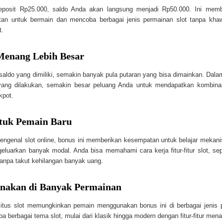
posit Rp25.000, saldo Anda akan langsung menjadi Rp50.000. Ini memb
an untuk bermain dan mencoba berbagai jenis permainan slot tanpa khaw
t.
 Menang Lebih Besar
aldo yang dimiliki, semakin banyak pula putaran yang bisa dimainkan. Dala
yang dilakukan, semakin besar peluang Anda untuk mendapatkan kombina
kpot.
ntuk Pemain Baru
engenal slot online, bonus ini memberikan kesempatan untuk belajar mekan
luarkan banyak modal. Anda bisa memahami cara kerja fitur-fitur slot, sepe
 tanpa takut kehilangan banyak uang.
gunakan di Banyak Permainan
itus slot memungkinkan pemain menggunakan bonus ini di berbagai jenis p
 berbagai tema slot, mulai dari klasik hingga modern dengan fitur-fitur mena