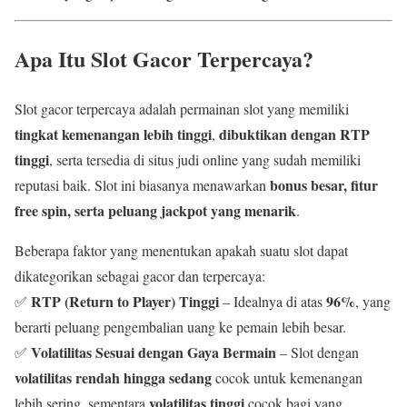
Apa Itu Slot Gacor Terpercaya?
Slot gacor terpercaya adalah permainan slot yang memiliki
tingkat kemenangan lebih tinggi
dibuktikan dengan RTP
,
tinggi
, serta tersedia di situs judi online yang sudah memiliki
bonus besar, fitur
reputasi baik. Slot ini biasanya menawarkan
free spin, serta peluang jackpot yang menarik
.
Beberapa faktor yang menentukan apakah suatu slot dapat
dikategorikan sebagai gacor dan terpercaya:
RTP (Return to Player) Tinggi
96%
✅
– Idealnya di atas
, yang
berarti peluang pengembalian uang ke pemain lebih besar.
Volatilitas Sesuai dengan Gaya Bermain
✅
– Slot dengan
volatilitas rendah hingga sedang
cocok untuk kemenangan
volatilitas tinggi
lebih sering, sementara
cocok bagi yang