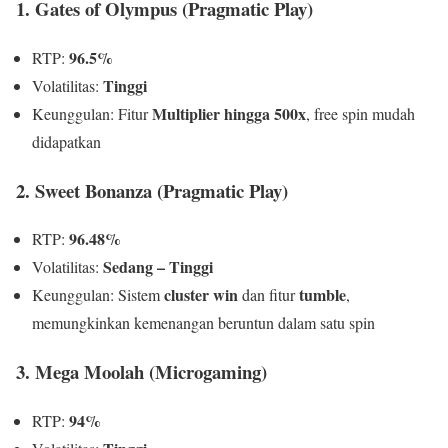
1. Gates of Olympus (Pragmatic Play)
96.5%
RTP:
Tinggi
Volatilitas:
Multiplier hingga 500x
Keunggulan: Fitur
, free spin mudah
didapatkan
2. Sweet Bonanza (Pragmatic Play)
96.48%
RTP:
Sedang – Tinggi
Volatilitas:
cluster win
tumble
Keunggulan: Sistem
dan fitur
,
memungkinkan kemenangan beruntun dalam satu spin
3. Mega Moolah (Microgaming)
94%
RTP: