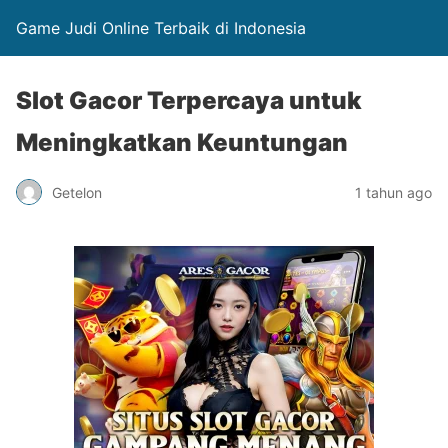
Game Judi Online Terbaik di Indonesia
Slot Gacor Terpercaya untuk
Meningkatkan Keuntungan
Getelon
1 tahun ago