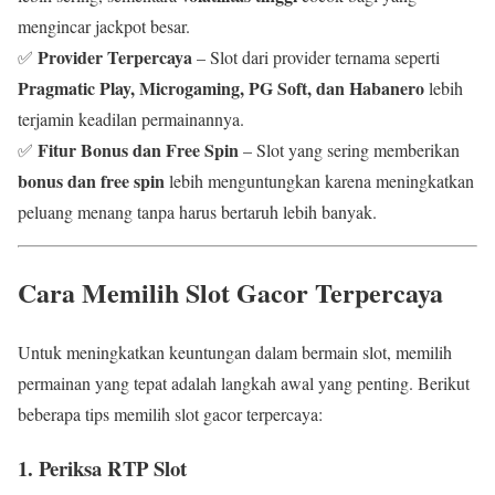
mengincar jackpot besar.
Provider Terpercaya
✅
– Slot dari provider ternama seperti
Pragmatic Play, Microgaming, PG Soft, dan Habanero
lebih
terjamin keadilan permainannya.
Fitur Bonus dan Free Spin
✅
– Slot yang sering memberikan
bonus dan free spin
lebih menguntungkan karena meningkatkan
peluang menang tanpa harus bertaruh lebih banyak.
Cara Memilih Slot Gacor Terpercaya
Untuk meningkatkan keuntungan dalam bermain slot, memilih
permainan yang tepat adalah langkah awal yang penting. Berikut
beberapa tips memilih slot gacor terpercaya:
1. Periksa RTP Slot