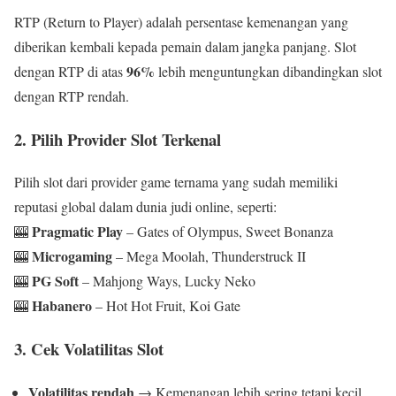
RTP (Return to Player) adalah persentase kemenangan yang
diberikan kembali kepada pemain dalam jangka panjang. Slot
96%
dengan RTP di atas
lebih menguntungkan dibandingkan slot
dengan RTP rendah.
2. Pilih Provider Slot Terkenal
Pilih slot dari provider game ternama yang sudah memiliki
reputasi global dalam dunia judi online, seperti:
Pragmatic Play
🎰
– Gates of Olympus, Sweet Bonanza
Microgaming
🎰
– Mega Moolah, Thunderstruck II
PG Soft
🎰
– Mahjong Ways, Lucky Neko
Habanero
🎰
– Hot Hot Fruit, Koi Gate
3. Cek Volatilitas Slot
Volatilitas rendah
→ Kemenangan lebih sering tetapi kecil.