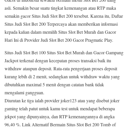
asli. Semakin besar suatu tingkat kemenangan atau RTP maka
semakin gacor Situs Judi Slot Bet 200 tersebut. Karena itu, Daftar
Situs Judi Slot Bet 200 Terpercaya akan memberikan informasi
kepada kalian dalam memilih Situs Slot Bet Murah dan Gacor
Hari Ini di Provider Judi Slot Bet 200 Gacor Pragmatic Play.
Situs Judi Slot Bet 100 Situs Slot Bet Murah dan Gacor Gampang
Jackpot terkenal dengan kecepatan proses transaksi baik itu
withdraw ataupun deposit. Rata-rata pengerjaan proses deposit
kurang lebih di 2 menit, sedangkan untuk withdraw waktu yang
dibutuhkan maximal 5 menit dengan catatan bank tidak
mengalami gangguan.
Diurutan ke tiga ialah provider joker123 atau yang disebut joker
gaming telah patut untuk kamu test untuk mendapat beberapa
jekpot yang dipunyainya, dan RTP kemenangannya di angka
96,40 %. Link Alternatif Bermain Situs Slot Bet 200 Tomb of