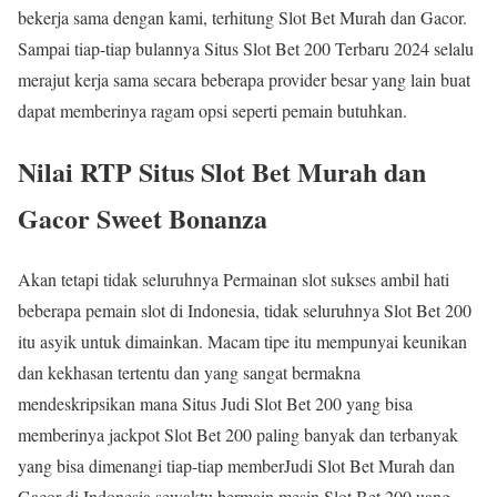
bekerja sama dengan kami, terhitung Slot Bet Murah dan Gacor.
Sampai tiap-tiap bulannya Situs Slot Bet 200 Terbaru 2024 selalu
merajut kerja sama secara beberapa provider besar yang lain buat
dapat memberinya ragam opsi seperti pemain butuhkan.
Nilai RTP Situs Slot Bet Murah dan
Gacor Sweet Bonanza
Akan tetapi tidak seluruhnya Permainan slot sukses ambil hati
beberapa pemain slot di Indonesia, tidak seluruhnya Slot Bet 200
itu asyik untuk dimainkan. Macam tipe itu mempunyai keunikan
dan kekhasan tertentu dan yang sangat bermakna
mendeskripsikan mana Situs Judi Slot Bet 200 yang bisa
memberinya jackpot Slot Bet 200 paling banyak dan terbanyak
yang bisa dimenangi tiap-tiap memberJudi Slot Bet Murah dan
Gacor di Indonesia sewaktu bermain mesin Slot Bet 200 uang