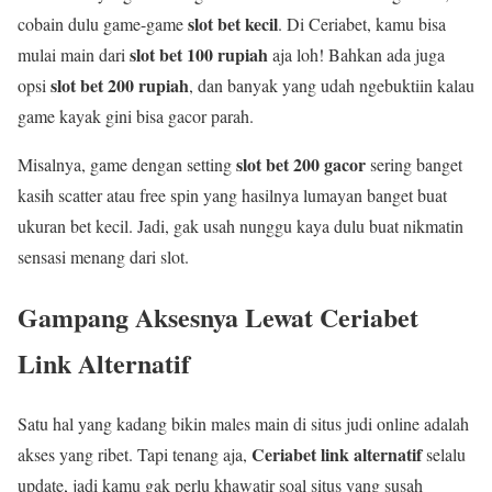
slot bet kecil
cobain dulu game-game
. Di Ceriabet, kamu bisa
slot bet 100 rupiah
mulai main dari
aja loh! Bahkan ada juga
slot bet 200 rupiah
opsi
, dan banyak yang udah ngebuktiin kalau
game kayak gini bisa gacor parah.
slot bet 200 gacor
Misalnya, game dengan setting
sering banget
kasih scatter atau free spin yang hasilnya lumayan banget buat
ukuran bet kecil. Jadi, gak usah nunggu kaya dulu buat nikmatin
sensasi menang dari slot.
Gampang Aksesnya Lewat Ceriabet
Link Alternatif
Satu hal yang kadang bikin males main di situs judi online adalah
Ceriabet link alternatif
akses yang ribet. Tapi tenang aja,
selalu
update, jadi kamu gak perlu khawatir soal situs yang susah