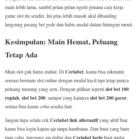
main lebih lama, sambil pelan-pelan ngerti gimana cara kerja
game slot itu sendiri. Ini jelas lebih masuk akal dibanding
langsung pasang bet gede dan habis modal dalam hitungan menit.
Kesimpulan: Main Hemat, Peluang
Tetap Ada
Ceriabet
Main slot gak harus mahal. Di
, kamu bisa nikmatin
sensasi bermain slot online dengan modal kecil tapi tetap punya
slot bet 100
peluang menang yang seru. Dengan pilihan seperti
rupiah
slot bet 200
slot bet 200 gacor
,
, sampai yang katanya
,
semua bisa kamu coba sesuka hati.
Ceriabet link alternatif
Jangan lupa selalu cek
yang aktif biar
kamu bisa login kapan aja tanpa hambatan. Dan buat yang baru
Ceriabet login
mau coba, langsung aja daftar dan
buat mulai