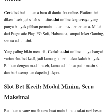
Ceriabet
bukan nama baru di dunia slot online. Platform ini
slot online terpercaya
dikenal sebagai salah satu situs
yang
punya banyak pilihan permainan dari provider ternama. Mulai
dari Pragmatic Play, PG Soft, Habanero, sampai Joker Gaming,
semua ada di sini.
Ceriabet slot online
Yang paling bikin menarik,
punya banyak
slot bet kecil
varian
, jadi kamu gak perlu takut kalah banyak.
Bahkan dengan modal receh, kamu udah bisa putar mesin slot
dan berkesempatan dapetin jackpot.
Slot Bet Kecil: Modal Minim, Seru
Maksimal
Buat kamu yang masih ragu buat main karena takut rugi besar,