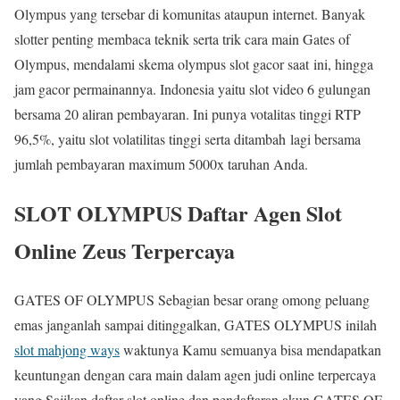
Olympus yang tersebar di komunitas ataupun internet. Banyak
slotter penting membaca teknik serta trik cara main Gates of
Olympus, mendalami skema olympus slot gacor saat ini, hingga
jam gacor permainannya. Indonesia yaitu slot video 6 gulungan
bersama 20 aliran pembayaran. Ini punya votalitas tinggi RTP
96,5%, yaitu slot volatilitas tinggi serta ditambah lagi bersama
jumlah pembayaran maximum 5000x taruhan Anda.
SLOT OLYMPUS Daftar Agen Slot
Online Zeus Terpercaya
GATES OF OLYMPUS Sebagian besar orang omong peluang
emas janganlah sampai ditinggalkan, GATES OLYMPUS inilah
slot mahjong ways
waktunya Kamu semuanya bisa mendapatkan
keuntungan dengan cara main dalam agen judi online terpercaya
yang Sajikan daftar slot online dan pendaftaran akun GATES OF