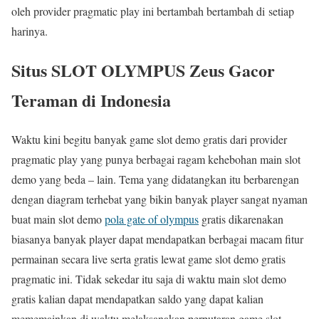
oleh provider pragmatic play ini bertambah bertambah di setiap
harinya.
Situs SLOT OLYMPUS Zeus Gacor
Teraman di Indonesia
Waktu kini begitu banyak game slot demo gratis dari provider
pragmatic play yang punya berbagai ragam kehebohan main slot
demo yang beda – lain. Tema yang didatangkan itu berbarengan
dengan diagram terhebat yang bikin banyak player sangat nyaman
buat main slot demo
pola gate of olympus
gratis dikarenakan
biasanya banyak player dapat mendapatkan berbagai macam fitur
permainan secara live serta gratis lewat game slot demo gratis
pragmatic ini. Tidak sekedar itu saja di waktu main slot demo
gratis kalian dapat mendapatkan saldo yang dapat kalian
mememainkan di waktu melaksanakan perputaran game slot