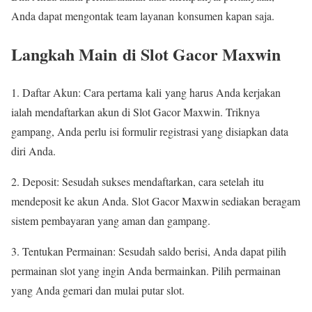
Anda dapat mengontak team layanan konsumen kapan saja.
Langkah Main di Slot Gacor Maxwin
1. Daftar Akun: Cara pertama kali yang harus Anda kerjakan
ialah mendaftarkan akun di Slot Gacor Maxwin. Triknya
gampang, Anda perlu isi formulir registrasi yang disiapkan data
diri Anda.
2. Deposit: Sesudah sukses mendaftarkan, cara setelah itu
mendeposit ke akun Anda. Slot Gacor Maxwin sediakan beragam
sistem pembayaran yang aman dan gampang.
3. Tentukan Permainan: Sesudah saldo berisi, Anda dapat pilih
permainan slot yang ingin Anda bermainkan. Pilih permainan
yang Anda gemari dan mulai putar slot.