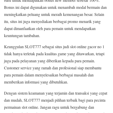
baru untuk mendapatkan bonus new member sebesar 100%.
Bonus ini dapat digunakan untuk menambah modal bermain dan
meningkatkan peluang untuk meraih kemenangan besar. Selain
itu, situs ini juga menyediakan berbagai promo menarik yang
dapat dimanfaatkan oleh para pemain untuk mendapatkan
keuntungan tambahan.
Keunggulan SLOT777 sebagai situs judi slot online gacor no 1
tidak hanya terletak pada kualitas game yang ditawarkan, tetapi
juga pada pelayanan yang diberikan kepada para pemain.
Customer service yang ramah dan profesional siap membantu
para pemain dalam menyelesaikan berbagai masalah dan
memberikan informasi yang dibutuhkan.
Dengan sistem keamanan yang terjamin dan transaksi yang cepat
dan mudah, SLOT777 menjadi pilihan terbaik bagi para pecinta
permainan slot online. Jangan ragu untuk bergabung dan