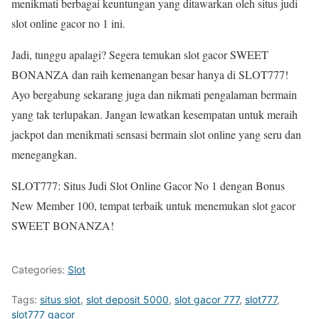
menikmati berbagai keuntungan yang ditawarkan oleh situs judi
slot online gacor no 1 ini.
Jadi, tunggu apalagi? Segera temukan slot gacor SWEET
BONANZA dan raih kemenangan besar hanya di SLOT777!
Ayo bergabung sekarang juga dan nikmati pengalaman bermain
yang tak terlupakan. Jangan lewatkan kesempatan untuk meraih
jackpot dan menikmati sensasi bermain slot online yang seru dan
menegangkan.
SLOT777: Situs Judi Slot Online Gacor No 1 dengan Bonus
New Member 100, tempat terbaik untuk menemukan slot gacor
SWEET BONANZA!
Categories:
Slot
Tags:
situs slot
,
slot deposit 5000
,
slot gacor 777
,
slot777
,
slot777 gacor