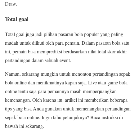
Draw.
Total goal
Total goal juga jadi pilihan pasaran bola populer yang paling
mudah untuk diikuti oleh para pemain. Dalam pasaran bola satu
ini, pemain bisa memprediksi berdasarkan nilai total skor akhir
pertandingan dalam sebuah event.
Namun, sekarang mungkin untuk menonton pertandingan sepak
bola online dan menikmatinya kapan saja. Live atau game bola
online tentu saja para pemainnya masih memperjuangkan
kemenangan. Oleh karena itu, artikel ini memberikan beberapa
tips yang bisa Anda gunakan untuk memenangkan pertandingan
sepak bola online. Ingin tahu petunjuknya? Baca instruksi di
bawah ini sekarang.