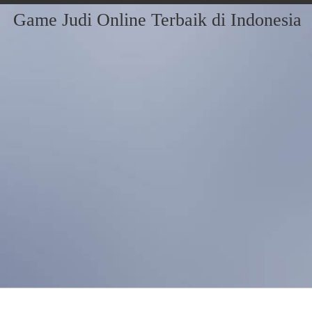
Game Judi Online Terbaik di Indonesia
Primary