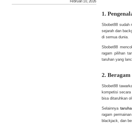
Februari 10, 2026
1. Pengenal
Sbobet88 sudah m
sejarah dan back
di semua dunia.
Sbobet88 mencolo
ragam pilihan t
taruhan yang lanc
2. Beragam 
Sbobet88 tawarkan
kompetisi secara 
bisa ditaruhkan ol
Selainnya
taruha
ragam permainan c
blackjack, dan b