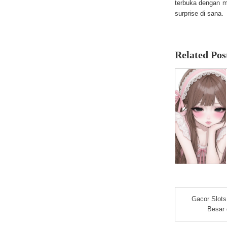
terbuka dengan m
surprise di sana.
Related Pos
Gacor Slot
Besar 