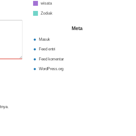
wisata
Zodiak
Meta
Masuk
Feed entri
Feed komentar
WordPress.org
tnya.