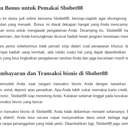
an Bonus untuk Pemakai Sbobet88
ke dunia judi online bersama Sbobet88, bersiap-siaplah agar disongsong 
tan yang menarik. Bonus ini ibarat dekapan hangat yang Anda mencarin
han extra untuk mengawali pengalaman Anda. Disamping itu, Sbobet88 har
 bermain, dan Anda kemungkinan dicecar hadiah lewat program kesetiaan mer
ara pesta sebelumnya tidak pernah stop dalam soal penawaran khusus d
ampai hadiah uang kembali, ada selalu suatu hal yang dapat diperebutkan
 yang bisa tingkatkan pengalaman taruhan Anda dan jaga keceriaan masih t
embayaran dan Transaksi bisnis di Sbobet88
rmudah Anda saat tangani transaksi bisnis Anda dengan tawarkan
 untuk deposit atau penarikan. Apa Anda lebih sukai memakai kartu credit,
tronic, Sbobet88 siap menolong Anda. Katakan selamat tinggal pada kesuka
nsaksi bisnis yang lancar.
n transaksi bisnis di Sbobet88, Anda tidak didiamkan menanti selamanya.
 efektif, Anda bisa secara cepat menyerahkan dana untuk berlaga lag
tanpa penangguhan yang tidak perlu. Ditambahkan lagi, Sbobet88 jaga sem