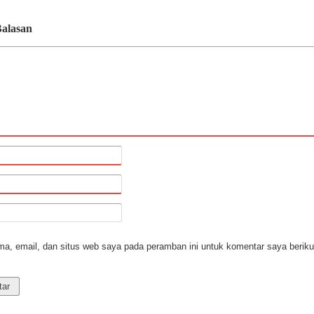
Balasan
a, email, dan situs web saya pada peramban ini untuk komentar saya beriku