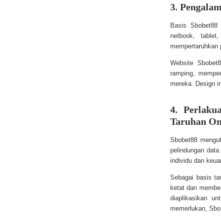
3. Pengala
Basis Sbobet88 
netbook, table
mempertaruhkan 
Website Sbobet8
ramping, memper
mereka. Design i
4. Perlak
Taruhan On
Sbobet88 mengut
pelindungan data 
individu dan keu
Sebagai basis ta
ketat dan member
diaplikasikan u
memerlukan, Sbo