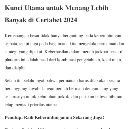
Kunci Utama untuk Menang Lebih
Banyak di Ceriabet 2024
Kemenangan besar tidak hanya bergantung pada keberuntungan
semata, tetapi juga pada bagaimana kita mengelola permainan dan
strategi yang dipakai. Keberhasilan dalam meraih jackpot besar di
platform ini adalah hasil dari kombinasi pengetahuan, ketekunan,
dan disiplin.
Selain itu, selalu ingat bahwa permainan harus dilakukan secara
bertanggung jawab. Jangan pernah bermain dengan uang yang
seharusnya untuk kebutuhan pokok, dan pastikan bahwa hiburan
tetap menjadi prioritas utama.
Penutup: Raih Keberuntunganmu Sekarang Juga!