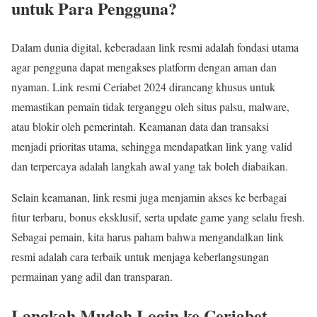
untuk Para Pengguna?
Dalam dunia digital, keberadaan link resmi adalah fondasi utama
agar pengguna dapat mengakses platform dengan aman dan
nyaman. Link resmi Ceriabet 2024 dirancang khusus untuk
memastikan pemain tidak terganggu oleh situs palsu, malware,
atau blokir oleh pemerintah. Keamanan data dan transaksi
menjadi prioritas utama, sehingga mendapatkan link yang valid
dan terpercaya adalah langkah awal yang tak boleh diabaikan.
Selain keamanan, link resmi juga menjamin akses ke berbagai
fitur terbaru, bonus eksklusif, serta update game yang selalu fresh.
Sebagai pemain, kita harus paham bahwa mengandalkan link
resmi adalah cara terbaik untuk menjaga keberlangsungan
permainan yang adil dan transparan.
Langkah Mudah Login ke Ceriabet