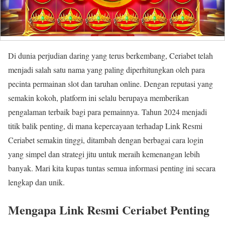
Di dunia perjudian daring yang terus berkembang, Ceriabet telah
menjadi salah satu nama yang paling diperhitungkan oleh para
pecinta permainan slot dan taruhan online. Dengan reputasi yang
semakin kokoh, platform ini selalu berupaya memberikan
pengalaman terbaik bagi para pemainnya. Tahun 2024 menjadi
titik balik penting, di mana kepercayaan terhadap Link Resmi
Ceriabet semakin tinggi, ditambah dengan berbagai cara login
yang simpel dan strategi jitu untuk meraih kemenangan lebih
banyak. Mari kita kupas tuntas semua informasi penting ini secara
lengkap dan unik.
Mengapa Link Resmi Ceriabet Penting