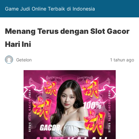
Game Judi Online Terbaik di Indonesia
Menang Terus dengan Slot Gacor
Hari Ini
Getelon
1 tahun ago