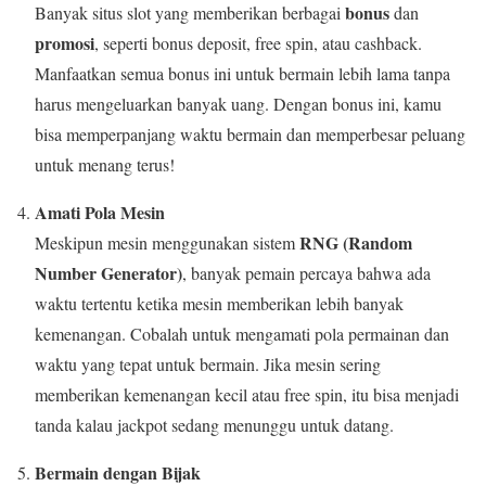
bonus
Banyak situs slot yang memberikan berbagai
dan
promosi
, seperti bonus deposit, free spin, atau cashback.
Manfaatkan semua bonus ini untuk bermain lebih lama tanpa
harus mengeluarkan banyak uang. Dengan bonus ini, kamu
bisa memperpanjang waktu bermain dan memperbesar peluang
untuk menang terus!
Amati Pola Mesin
RNG (Random
Meskipun mesin menggunakan sistem
Number Generator)
, banyak pemain percaya bahwa ada
waktu tertentu ketika mesin memberikan lebih banyak
kemenangan. Cobalah untuk mengamati pola permainan dan
waktu yang tepat untuk bermain. Jika mesin sering
memberikan kemenangan kecil atau free spin, itu bisa menjadi
tanda kalau jackpot sedang menunggu untuk datang.
Bermain dengan Bijak