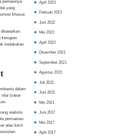
a pemainnya.
April 2023
dal yang
Februari 2023
promosi khusus
Juni 2022
 ditawarkan.
Mei 2022
 kerugian
April 2022
tuk melakukan
Desember 2021
September 2021
t
Agustus 2021
Juli 2021
membantu dalam
Juni 2021
nilai (value
kan.
Mei 2021
ang realistis
Juni 2017
ola permainan
Mei 2017
r atau kecil.
onsisten.
April 2017