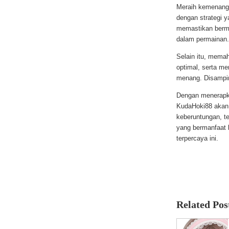
Meraih kemenanga
dengan strategi 
memastikan berma
dalam permainan.
Selain itu, mema
optimal, serta me
menang. Disamping
Dengan menerapka
KudaHoki88 akan 
keberuntungan, te
yang bermanfaat 
terpercaya ini.
Related Pos