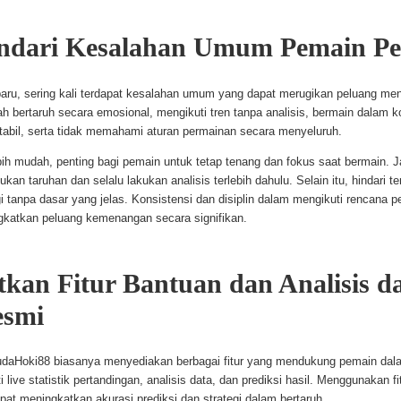
ndari Kesalahan Umum Pemain P
aru, sering kali terdapat kesalahan umum yang dapat merugikan peluang me
ah bertaruh secara emosional, mengikuti tren tanpa analisis, bermain dalam k
stabil, serta tidak memahami aturan permainan secara menyeluruh.
ih mudah, penting bagi pemain untuk tetap tenang dan fokus saat bermain. J
an taruhan dan selalu lakukan analisis terlebih dahulu. Selain itu, hindari ter
i tanpa dasar yang jelas. Konsistensi dan disiplin dalam mengikuti rencana 
atkan peluang kemenangan secara signifikan.
kan Fitur Bantuan dan Analisis da
esmi
udaHoki88 biasanya menyediakan berbagai fitur yang mendukung pemain da
 live statistik pertandingan, analisis data, dan prediksi hasil. Menggunakan fitu
pat meningkatkan akurasi prediksi dan strategi dalam bertaruh.