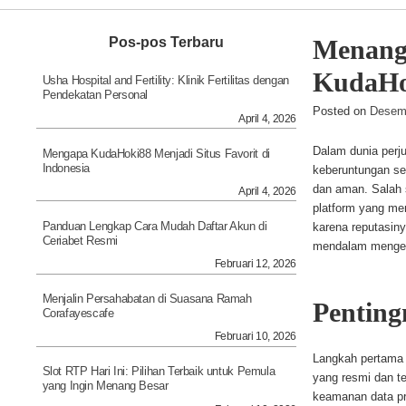
Navigation
Pos-pos Terbaru
Menang 
KudaHo
Usha Hospital and Fertility: Klinik Fertilitas dengan
Pendekatan Personal
Posted on
Desemb
April 4, 2026
Dalam dunia perj
Mengapa KudaHoki88 Menjadi Situs Favorit di
Indonesia
keberuntungan se
dan aman. Salah s
April 4, 2026
platform yang me
Panduan Lengkap Cara Mudah Daftar Akun di
karena reputasiny
Ceriabet Resmi
mendalam mengena
Februari 12, 2026
Menjalin Persahabatan di Suasana Ramah
Penting
Corafayescafe
Februari 10, 2026
Langkah pertama 
Slot RTP Hari Ini: Pilihan Terbaik untuk Pemula
yang resmi dan t
yang Ingin Menang Besar
keamanan data pri