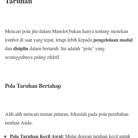
Taruhan
Mencari pola jitu dalam Mauslot bukan hanya tentang menekan
pengelolaan modal
tombol di saat yang tepat, tetapi lebih kepada
disiplin
dan
dalam bertaruh. Ini adalah “pola” yang
sesungguhnya paling efektif.
Pola Taruhan Bertahap
Alih-alih mencari urutan putaran, fokuslah pada pola perubahan
taruhan Anda:
Pola Taruhan Kecil Awal:
Mulai dengan taruhan kecil untuk