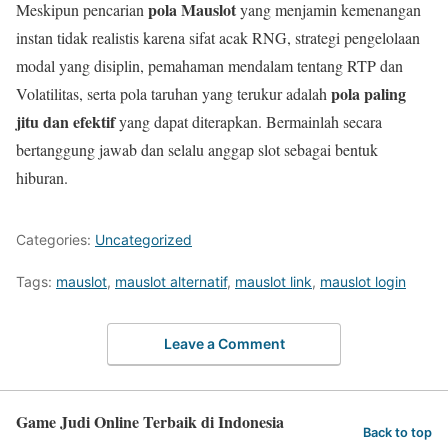
pola Mauslot
Meskipun pencarian
yang menjamin kemenangan
instan tidak realistis karena sifat acak RNG, strategi pengelolaan
modal yang disiplin, pemahaman mendalam tentang RTP dan
pola paling
Volatilitas, serta pola taruhan yang terukur adalah
jitu dan efektif
yang dapat diterapkan. Bermainlah secara
bertanggung jawab dan selalu anggap slot sebagai bentuk
hiburan.
Categories:
Uncategorized
Tags:
mauslot
,
mauslot alternatif
,
mauslot link
,
mauslot login
Leave a Comment
Game Judi Online Terbaik di Indonesia
Back to top