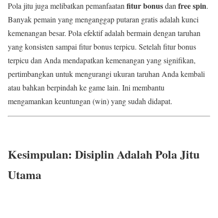
fitur bonus
free spin
Pola jitu juga melibatkan pemanfaatan
dan
.
Banyak pemain yang menganggap putaran gratis adalah kunci
kemenangan besar. Pola efektif adalah bermain dengan taruhan
yang konsisten sampai fitur bonus terpicu. Setelah fitur bonus
terpicu dan Anda mendapatkan kemenangan yang signifikan,
pertimbangkan untuk mengurangi ukuran taruhan Anda kembali
atau bahkan berpindah ke game lain. Ini membantu
mengamankan keuntungan (win) yang sudah didapat.
Kesimpulan: Disiplin Adalah Pola Jitu
Utama