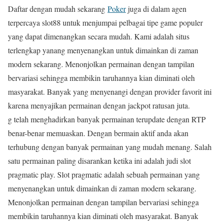
Daftar dengan mudah sekarang
Poker
juga di dalam agen
terpercaya slot88 untuk menjumpai pelbagai tipe game populer
yang dapat dimenangkan secara mudah. Kami adalah situs
terlengkap yanang menyenangkan untuk dimainkan di zaman
modern sekarang. Menonjolkan permainan dengan tampilan
bervariasi sehingga membikin taruhannya kian diminati oleh
masyarakat. Banyak yang menyenangi dengan provider favorit ini
karena menyajikan permainan dengan jackpot ratusan juta.
g telah menghadirkan banyak permainan terupdate dengan RTP
benar-benar memuaskan. Dengan bermain aktif anda akan
terhubung dengan banyak permainan yang mudah menang. Salah
satu permainan paling disarankan ketika ini adalah judi slot
pragmatic play. Slot pragmatic adalah sebuah permainan yang
menyenangkan untuk dimainkan di zaman modern sekarang.
Menonjolkan permainan dengan tampilan bervariasi sehingga
membikin taruhannya kian diminati oleh masyarakat. Banyak