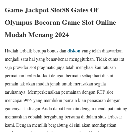
Game Jackpot Slot88 Gates Of
Olympus Bocoran Game Slot Online
Mudah Menang 2024
diskon
Hadiah terbaik berupa bonus dan
yang telah ditawarkan
menjadi satu hal yang benar-benar menggiurkan. Tidak cuma itu
saja provider slot pragmatic juga telah menghasilkan ratusan
permainan berbeda. Jadi dengan bermain setiap hari di sini
pemain tak akan mudah jenuh untuk merasakan segala
taruhannya. Memperkenalkan permainan dengan RTP slot
mencapai 99% yang membikin pemain kian penasaran dengan
gamenya. Jadi agar Anda dapat bermain dengan mendapat untung
memuaskan cobalah bergabung bersama di dalam situs terbesar
kami. Dengan memilih bergabung di sini akan mendapatkan