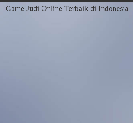
Game Judi Online Terbaik di Indonesia
Primary