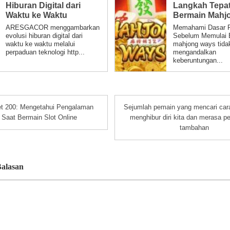
Hiburan Digital dari
Langkah Tepat
Waktu ke Waktu
Bermain Mahj
ARESGACOR menggambarkan
Memahami Dasar 
evolusi hiburan digital dari
Sebelum Memulai 
waktu ke waktu melalui
mahjong ways tida
perpaduan teknologi http...
mengandalkan
keberuntungan...
Bet 200: Mengetahui Pengalaman
Sejumlah pemain yang mencari cara
 Saat Bermain Slot Online
menghibur diri kita dan merasa p
tambahan
Balasan