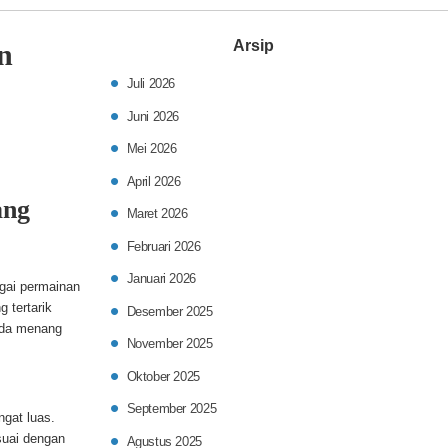
Arsip
n
Juli 2026
Juni 2026
Mei 2026
April 2026
ang
Maret 2026
Februari 2026
Januari 2026
agai permainan
 tertarik
Desember 2025
nda menang
November 2025
Oktober 2025
September 2025
ngat luas.
suai dengan
Agustus 2025