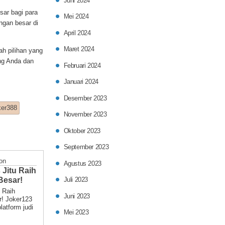
Juni 2024
ar bagi para
Mei 2024
ngan besar di
April 2024
Maret 2024
ah pilihan yang
ng Anda dan
Februari 2024
Januari 2024
Desember 2023
ker388
November 2023
Oktober 2023
September 2023
on
Agustus 2023
 Jitu Raih
esar!
Juli 2023
u Raih
Juni 2023
! Joker123
latform judi
Mei 2023