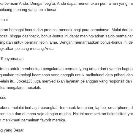
aya bermain Anda. Dengan begitu, Anda dapat menemukan permainan yang m
eluang menang yang lebih besar.
omosi
kan berbagai bonus dan promosi menarik bagi para pemainnya. Mulai dari b
posit, hingga cashback, bonus-bonus ini dapat meningkatkan saldo permaina
patan untuk bermain lebih lama. Dengan memanfaatkan bonus-bonus ini den
ngkatkan peluang menang Anda.
n Kenyamanan
itmen untuk memberikan pengalaman bermain yang aman dan nyaman bagi p
ggunakan teknologi keamanan yang canggih untuk melindungi data pribadi dan
elain itu, Joker123 juga menyediakan layanan pelanggan yang responsif dan 
ika mengalami masalah.
kses
akses melalui berbagai perangkat, termasuk komputer, laptop, smartphone, d
an saja dan di mana saja dengan mudah. Hal ini memberikan fleksibilitas yan
k menikmati permainan favorit mereka.
ng yang Besar