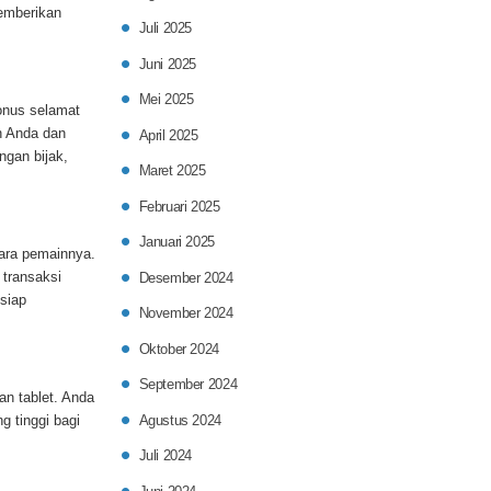
emberikan
Juli 2025
Juni 2025
Mei 2025
onus selamat
n Anda dan
April 2025
gan bijak,
Maret 2025
Februari 2025
Januari 2025
ara pemainnya.
 transaksi
Desember 2024
siap
November 2024
Oktober 2024
September 2024
an tablet. Anda
g tinggi bagi
Agustus 2024
Juli 2024