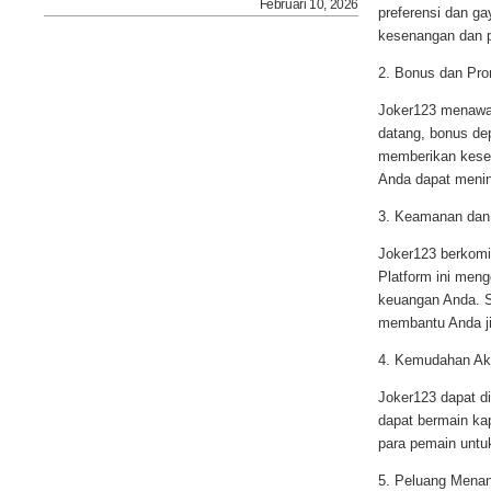
Februari 10, 2026
preferensi dan g
kesenangan dan p
2. Bonus dan Pr
Joker123 menawar
datang, bonus de
memberikan kesem
Anda dapat meni
3. Keamanan da
Joker123 berkom
Platform ini men
keuangan Anda. S
membantu Anda j
4. Kemudahan A
Joker123 dapat di
dapat bermain kap
para pemain untu
5. Peluang Mena