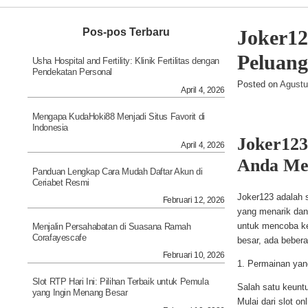
Navigation
Pos-pos Terbaru
Joker1
Peluang
Usha Hospital and Fertility: Klinik Fertilitas dengan
Pendekatan Personal
Posted on
Agustu
April 4, 2026
Mengapa KudaHoki88 Menjadi Situs Favorit di
Indonesia
Joker123
April 4, 2026
Anda Me
Panduan Lengkap Cara Mudah Daftar Akun di
Ceriabet Resmi
Joker123 adalah s
Februari 12, 2026
yang menarik da
untuk mencoba ke
Menjalin Persahabatan di Suasana Ramah
Corafayescafe
besar, ada beber
Februari 10, 2026
1. Permainan ya
Slot RTP Hari Ini: Pilihan Terbaik untuk Pemula
Salah satu keunt
yang Ingin Menang Besar
Mulai dari slot o