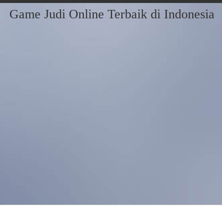
Game Judi Online Terbaik di Indonesia
Primary