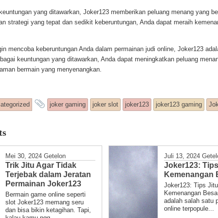
keuntungan yang ditawarkan, Joker123 memberikan peluang menang yang bes
n strategi yang tepat dan sedikit keberuntungan, Anda dapat meraih kemena
ngin mencoba keberuntungan Anda dalam permainan judi online, Joker123 adal
rbagai keuntungan yang ditawarkan, Anda dapat meningkatkan peluang mena
laman bermain yang menyenangkan.
s
and
ategorized
joker gaming
joker slot
joker123
joker123 gaming
Jo
ry
tagged
ts
s
sted
Mei 30, 2024
Getelon
Juli 13, 2024
Getel
Trik Jitu Agar Tidak
Joker123: Tips
Terjebak dalam Jeratan
Kemenangan B
Permainan Joker123
Joker123: Tips Jit
Kemenangan Besar
Bermain game online seperti
adalah salah satu p
slot Joker123 memang seru
online terpopule...
dan bisa bikin ketagihan. Tapi,
kalau kamu ngg...