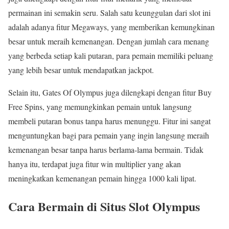
permainan ini semakin seru. Salah satu keunggulan dari slot ini
adalah adanya fitur Megaways, yang memberikan kemungkinan
besar untuk meraih kemenangan. Dengan jumlah cara menang
yang berbeda setiap kali putaran, para pemain memiliki peluang
yang lebih besar untuk mendapatkan jackpot.
Selain itu, Gates Of Olympus juga dilengkapi dengan fitur Buy
Free Spins, yang memungkinkan pemain untuk langsung
membeli putaran bonus tanpa harus menunggu. Fitur ini sangat
menguntungkan bagi para pemain yang ingin langsung meraih
kemenangan besar tanpa harus berlama-lama bermain. Tidak
hanya itu, terdapat juga fitur win multiplier yang akan
meningkatkan kemenangan pemain hingga 1000 kali lipat.
Cara Bermain di Situs Slot Olympus