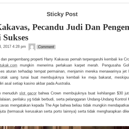
Sticky Post
Kakavas, Pecandu Judi Dan Penge
i Sukses
Getelon
24, 2017 4:28 pm
Comment
i dan pengembang properti Harry Kakavas pernah terpengaruhi kembali ke Cr
atukak.com
mungkin menerima perlakuan karpet merah. Pengusaha Gol
es aturan terhadap tempat permainan, menjamin mereka menawarinya jet l
kotak uang tunai buat membujuknya kembali ke meja bakarat, meskip
iri asal setiap kasino akbar pada Australia.
itu menuduh
slot gacor
bahwa Crown membujuknya buat kehilangan $30 juta
alaian, perilaku yg tidak berbudi, serta pelanggaran Undang-Undang Kontrol 
kavas mengatakan kepada The Age bahwa beliau tidak mungkin mendapatka
juta (termasuk kerusakan serta porto lainnya) serta tidak mengharapkan dilem