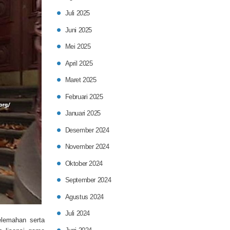
Juli 2025
Juni 2025
Mei 2025
April 2025
Maret 2025
Februari 2025
Januari 2025
Desember 2024
November 2024
Oktober 2024
September 2024
Agustus 2024
Juli 2024
elemahan serta