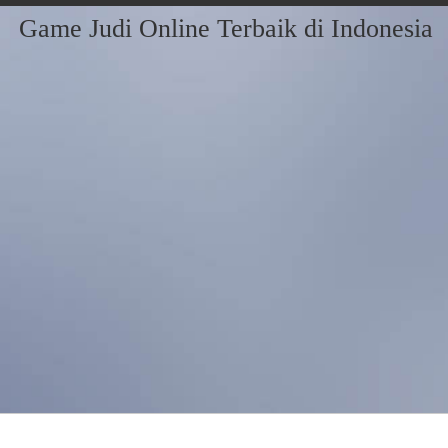
Game Judi Online Terbaik di Indonesia
Primary