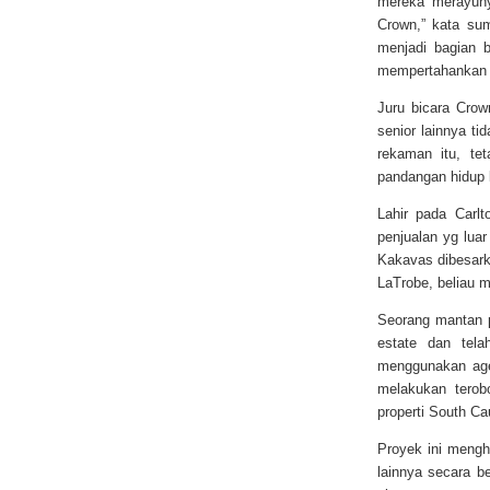
mereka merayuny
Crown,” kata sum
menjadi bagian 
mempertahankan 
Juru bicara Cro
senior lainnya ti
rekaman itu, te
pandangan hidup 
Lahir pada Carlt
penjualan yg luar
Kakavas dibesarka
LaTrobe, beliau m
Seorang mantan 
estate dan tel
menggunakan agen
melakukan tero
properti South Cau
Proyek ini meng
lainnya secara b