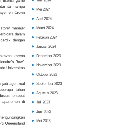
Juni 2024
n lisensi game
ntar itu mampu
Mei 2024
anajemen Crown
April 2024
Maret 2024
.store/
manajer
berbicara dalam
Februari 2024
cerdik dengan
Januari 2024
Desember 2023
Kakavas karena
ionaire’s Row”.
November 2023
ada Universitas
Oktober 2023
njadi agen real
September 2023
eberapa tahun
Agustus 2023
bisius tersebut
 apartemen di
Juli 2023
Juni 2023
 menguntungkan
Mei 2023
erti Queensland