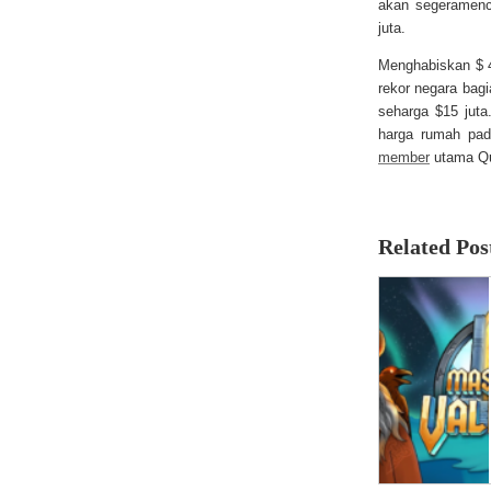
akan segeramenc
juta.
Menghabiskan $ 4
rekor negara bagi
seharga $15 juta
harga rumah pa
member
utama Qu
Related Pos