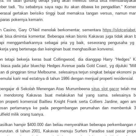
a. Ini ialah gunung berapi yang akan meletus serta bisa membahayaka
ber tadi. “Itu sebabnya saya ragu itu akan dibawa ke pengadilan.” Kome
berasal gertakan berisiko tinggi buat memaksa tangan versus, namun m
paras pokernya kemarin.
wn Casino, Gary O’Neil menolak berkomentar, sementara
https://slotceriabet
dak bisa dimintai komentar. Beberapa rekan bisnis Kakavas juga tidak akan 
tapi menggambarkannya sebagai pria yg baik, seseorang pengusaha yg 
kerja yang bertenaga dan keinginan buat menghasilkan konvensi.
on tetapi bekerja keras buat Collingwood, dia dianggap Harry “Hedges” 
 biasa pada jalur bluechip Hedges Avenue pada Gold Coast, yg dijuluki “Mill
n di pinggiran timur Melbourne. selesainya terjun singkat belajar ekonomi p
emulai karir real estatnya di tahun 1986 dengan menjual properti residensial.
pengajar di Sekolah Menengan Atas Murrumbeena
situs slot gacor
telah me
ah mendorong Kakavas buat melakukan hal yang sama. selesainya b
 properti komersial Baillieu Knight Frank serta Colliers Jardine, agen am
bosan pertamanya ke pada pengembangan perumahan dan membentuk 3
lfield milik orang tuanya.
hasilkan hampir $400.000 dan beliau menyerahkan beberapa perkembangan
erurutan. di tahun 2001, Kakavas menuju Surfers Paradise saat pasar prop