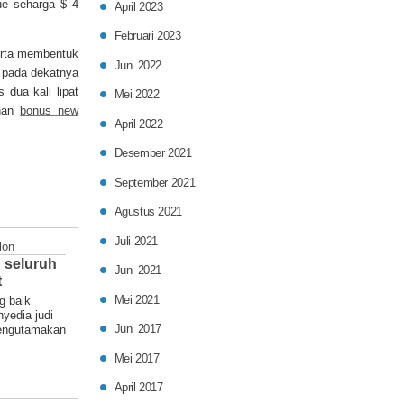
ue seharga $ 4
April 2023
Februari 2023
serta membentuk
Juni 2022
i pada dekatnya
dua kali lipat
Mei 2022
ahan
bonus new
April 2022
Desember 2021
September 2021
Agustus 2021
Juli 2021
lon
seluruh
Juni 2021
t
Mei 2021
ng baik
yedia judi
Juni 2017
mengutamakan
Mei 2017
April 2017