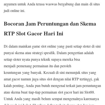
argumen untuk Anda terasa waswas bergabung dan main di situs
judi online ini.
Bocoran Jam Peruntungan dan Skema
RTP Slot Gacor Hari Ini
Di dalam mainkan game slot online yang pasti setiap sloter di sini
punyai skema atau strategi spesifik. Dalam pengertian adalah
setiap sloter nyata punya teknik supaya mereka bisa
menjadi pemenang permainan itu dan peroleh
keuntungan yang banyak. Kecuali di sini menunjuk situs yang
amat gacor namun juga situs slot dengan nilai RTP tertinggi, gak
kalah penting, Anda pun butuh mengenal terkait jam peruntungan
atau skema buat tiap-tiap permainan slot gacor hari ini Slot88.
Untuk Anda yang masih belum sempat mengenalnya karenanya