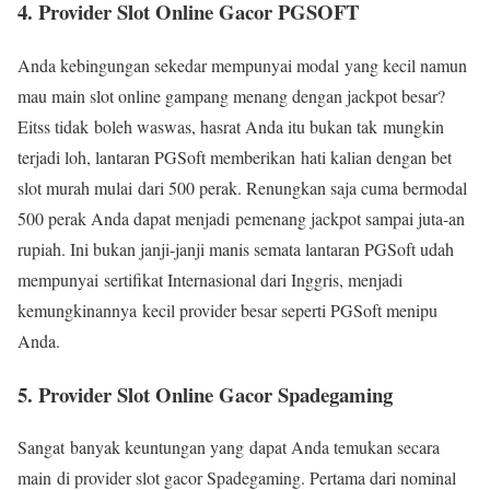
4. Provider Slot Online Gacor PGSOFT
Anda kebingungan sekedar mempunyai modal yang kecil namun
mau main slot online gampang menang dengan jackpot besar?
Eitss tidak boleh waswas, hasrat Anda itu bukan tak mungkin
terjadi loh, lantaran PGSoft memberikan hati kalian dengan bet
slot murah mulai dari 500 perak. Renungkan saja cuma bermodal
500 perak Anda dapat menjadi pemenang jackpot sampai juta-an
rupiah. Ini bukan janji-janji manis semata lantaran PGSoft udah
mempunyai sertifikat Internasional dari Inggris, menjadi
kemungkinannya kecil provider besar seperti PGSoft menipu
Anda.
5. Provider Slot Online Gacor Spadegaming
Sangat banyak keuntungan yang dapat Anda temukan secara
main di provider slot gacor Spadegaming. Pertama dari nominal