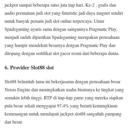
jackpot sampai beberapa ratus juta tiap hari. Ke-2 , grafis dan
audio permainan judi slot yang futuristic jadi daya magnet sendiri
untuk banyak pemain judi slot online terpercaya. Umur
Spadegaming nyaris sama dengan saingannya Pragmatic Play,
menjadi sudah dipastikan Spadegaming merupakan perusahaan
yang hampir mendekati besarnya dengan Pragmatic Play dan
ditopang dengan sertifikat slot gacor resmi dari beberapa dunia.
6. Provider Slot88 slot
Slot88 belumlah lama ini bekerjasama dengan perusahaan besar
Nexus Engine dan meningkatkan usaha bisnisnya ke tingkat yang
semakin lebih tinggi. RTP di tiap-tiap game yang mereka siapkan
pula besar sekali menggapai 97.4% yang berarti kemungkinan
kemenangan untuk mendapati jackpot slot88 sangatlah gampang
dan besar.