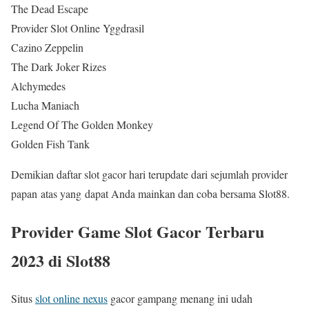
The Dead Escape
Provider Slot Online Yggdrasil
Cazino Zeppelin
The Dark Joker Rizes
Alchymedes
Lucha Maniach
Legend Of The Golden Monkey
Golden Fish Tank
Demikian daftar slot gacor hari terupdate dari sejumlah provider
papan atas yang dapat Anda mainkan dan coba bersama Slot88.
Provider Game Slot Gacor Terbaru
2023 di Slot88
Situs
slot online nexus
gacor gampang menang ini udah