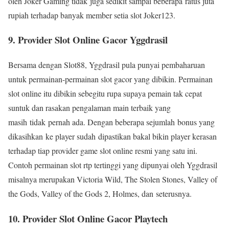
oleh Joker Gaming tidak juga sedikit sampai beberapa ratus juta
rupiah terhadap banyak member setia slot Joker123.
9. Provider Slot Online Gacor Yggdrasil
Bersama dengan Slot88, Yggdrasil pula punyai pembaharuan
untuk permainan-permainan slot gacor yang dibikin. Permainan
slot online itu dibikin sebegitu rupa supaya pemain tak cepat
suntuk dan rasakan pengalaman main terbaik yang
masih tidak pernah ada. Dengan beberapa sejumlah bonus yang
dikasihkan ke player sudah dipastikan bakal bikin player kerasan
terhadap tiap provider game slot online resmi yang satu ini.
Contoh permainan slot rtp tertinggi yang dipunyai oleh Yggdrasil
misalnya merupakan Victoria Wild, The Stolen Stones, Valley of
the Gods, Valley of the Gods 2, Holmes, dan seterusnya.
10. Provider Slot Online Gacor Playtech