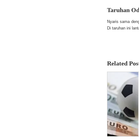
Taruhan O
Nyaris sama deng
Di taruhan ini la
Related Pos