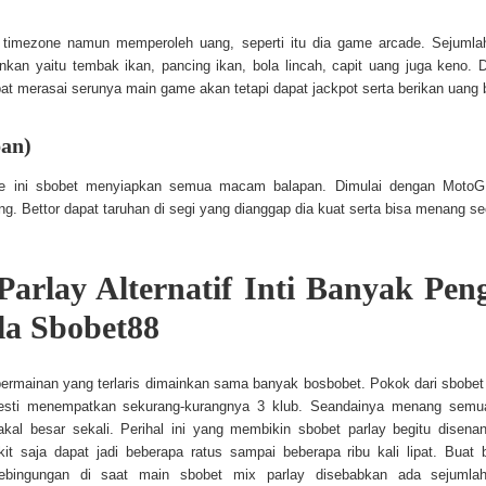
imezone namun memperoleh uang, seperti itu dia game arcade. Sejumla
nkan yaitu tembak ikan, pancing ikan, bola lincah, capit uang juga keno.
at merasai serunya main game akan tetapi dapat jackpot serta berikan uang 
pan)
 ini sbobet menyiapkan semua macam balapan. Dimulai dengan MotoGP
ng. Bettor dapat taruhan di segi yang dianggap dia kuat serta bisa menang se
Parlay Alternatif Inti Banyak Pe
la Sbobet88
permainan yang terlaris dimainkan sama banyak bosbobet. Pokok dari sbobet p
esti menempatkan sekurang-kurangnya 3 klub. Seandainya menang semua
akal besar sekali. Perihal ini yang membikin sbobet parlay begitu disena
it saja dapat jadi beberapa ratus sampai beberapa ribu kali lipat. Buat
ebingungan di saat main sbobet mix parlay disebabkan ada sejumlah