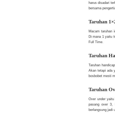
harus disadari te
bersama pengerti
Taruhan 1×
Macam taruhan i
Di mana 1 yaitu t
Full Time.
Taruhan Ha
Taruhan handicap
Akan tetapi ada 
bosbobet mesti m
Taruhan Ov
Over under yait
pasang over 3, 
berlangsung jadi