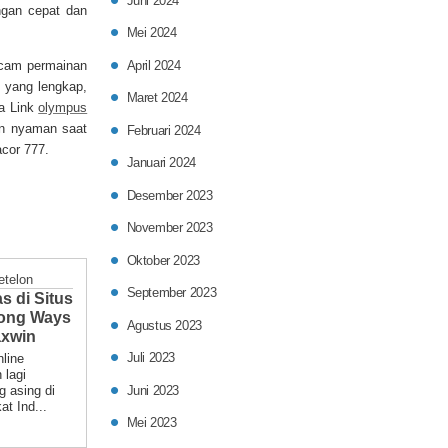
Juni 2024
gan cepat dan
Mei 2024
April 2024
acam permainan
r yang lengkap,
Maret 2024
ya Link
olympus
in nyaman saat
Februari 2024
acor 777.
Januari 2024
Desember 2023
November 2023
Oktober 2023
etelon
September 2023
s di Situs
jong Ways
Agustus 2023
axwin
Juli 2023
nline
 lagi
Juni 2023
 asing di
t Ind...
Mei 2023