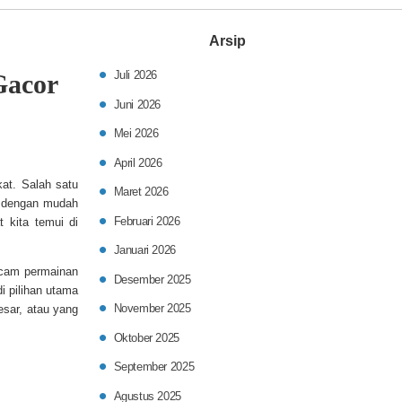
Arsip
Juli 2026
Gacor
Juni 2026
Mei 2026
April 2026
kat. Salah satu
Maret 2026
n dengan mudah
Februari 2026
 kita temui di
Januari 2026
acam permainan
Desember 2025
i pilihan utama
November 2025
esar, atau yang
Oktober 2025
September 2025
Agustus 2025