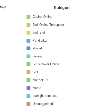
tnya.
Kategori
Casino Online
Judi Online Terpopuler
Judi Slot
Pendidikan
sbobet
Sejarah
Situs Poker Online
Slot
slot bet 100
slot88
starlight princess
Uncategorized