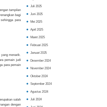
Juli 2025
Dengan tampilan
Juni 2025
yenangkan bagi
 sehingga para
Mei 2025
April 2025
Maret 2025
Februari 2025
Januari 2025
e yang menarik.
ara pemain judi
Desember 2024
gga para pemain
November 2024
Oktober 2024
September 2024
Agustus 2024
Juli 2024
merupakan salah
enangan dengan