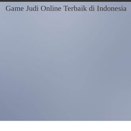
Game Judi Online Terbaik di Indonesia
Primary