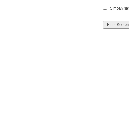
Simpan nam