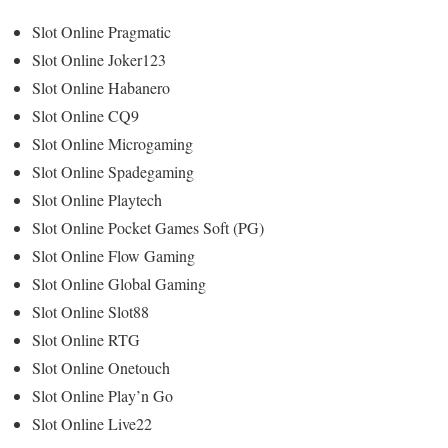
Slot Online Pragmatic
Slot Online Joker123
Slot Online Habanero
Slot Online CQ9
Slot Online Microgaming
Slot Online Spadegaming
Slot Online Playtech
Slot Online Pocket Games Soft (PG)
Slot Online Flow Gaming
Slot Online Global Gaming
Slot Online Slot88
Slot Online RTG
Slot Online Onetouch
Slot Online Play’n Go
Slot Online Live22