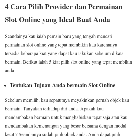
4 Cara Pilih Provider dan Permainan
Slot Online yang Ideal Buat Anda
Seandainya kau ialah pemain baru yang tengah mencari
permainan slot online yang tepat membikin kau karenanya
tersedia beberapa kiat yang dapat kau lakukan sebelum dikala
bermain. Berikut ialah 5 kiat pilih slot online yang tepat membikin
anda
Tentukan Tujuan Anda bermain Slot Online
Sebelum memilih, kau sepatutnya meyakinkan pernah objek kau
bermain. Tanyakan terhadap diri anda. Apakah kau
mendambakan bermain untuk menghabiskan tepat saja atau kau
mendambakan kemenangan yang besar bersama dengan modal
kecil ? Seandainya sudah pilih objek anda. Anda dapat pilih