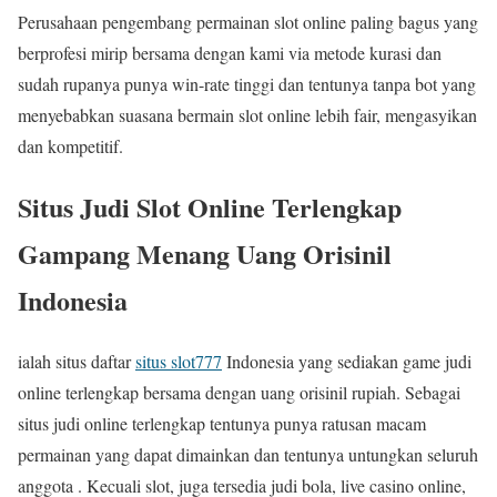
Perusahaan pengembang permainan slot online paling bagus yang
berprofesi mirip bersama dengan kami via metode kurasi dan
sudah rupanya punya win-rate tinggi dan tentunya tanpa bot yang
menyebabkan suasana bermain slot online lebih fair, mengasyikan
dan kompetitif.
Situs Judi Slot Online Terlengkap
Gampang Menang Uang Orisinil
Indonesia
ialah situs daftar
situs slot777
Indonesia yang sediakan game judi
online terlengkap bersama dengan uang orisinil rupiah. Sebagai
situs judi online terlengkap tentunya punya ratusan macam
permainan yang dapat dimainkan dan tentunya untungkan seluruh
anggota . Kecuali slot, juga tersedia judi bola, live casino online,