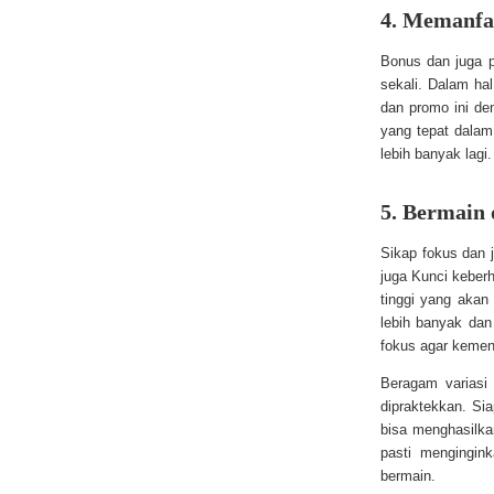
4. Memanfa
Bonus dan juga p
sekali. Dalam ha
dan promo ini de
yang tepat dala
lebih banyak lagi.
5. Bermain 
Sikap fokus dan 
juga Kunci keberh
tinggi yang aka
lebih banyak dan
fokus agar kemen
Beragam variasi 
dipraktekkan. Si
bisa menghasilka
pasti mengingink
bermain.