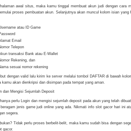
 halaman awal situs, maka kamu tinggal membuat akun judi dengan cara m
ulai proses pembuatan akun. Selanjutnya akan muncul kolom isian yang h
Username atau ID Game
Password
Alamat Email
Nomor Telepon
Akun transaksi Bank atau E-Wallet
Nomor Rekening, dan
Nama sesuai nomor rekening
ebut dengan valid lalu kirim ke server melalui tombol DAFTAR di bawah kolo
ta kamu akan dienkripsi dan disimpan pada tempat yang aman.
n dan Mengisi Sejumlah Deposit
hanya perlu Login dan mengisi sejumlah deposit pada akun yang telah dibuat
eragam jenis game judi online yang ada. Nikmati info slot gacor hari ini at
ngan segera.
ukan? Tidak perlu proses berbelit-belit, maka kamu sudah bisa dengan sege
t gacor.