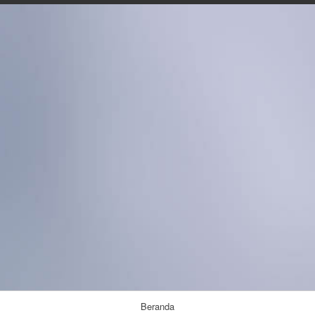
Skip
to
content
Beranda