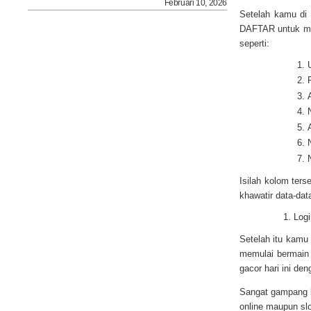
Februari 10, 2026
Setelah kamu di
DAFTAR untuk mem
seperti:
Isilah kolom ters
khawatir data-da
Logi
Setelah itu kamu 
memulai bermain b
gacor hari ini de
Sangat gampang b
online maupun slo