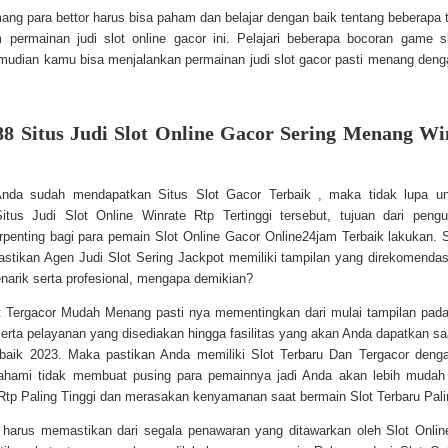
ng para bettor harus bisa paham dan belajar dengan baik tentang beberapa tr
permainan judi slot online gacor ini. Pelajari beberapa bocoran game s
emudian kamu bisa menjalankan permainan judi slot gacor pasti menang den
t88 Situs Judi Slot Online Gacor Sering Menang W
 Anda sudah mendapatkan Situs Slot Gacor Terbaik , maka tidak lupa 
itus Judi Slot Online Winrate Rtp Tertinggi tersebut, tujuan dari pengu
rpenting bagi para pemain Slot Online Gacor Online24jam Terbaik lakukan. S
tikan Agen Judi Slot Sering Jackpot memiliki tampilan yang direkomendas
narik serta profesional, mengapa demikian?
t Tergacor Mudah Menang pasti nya mementingkan dari mulai tampilan pada 
rta pelayanan yang disediakan hingga fasilitas yang akan Anda dapatkan sa
rbaik 2023. Maka pastikan Anda memiliki Slot Terbaru Dan Tergacor deng
ahami tidak membuat pusing para pemainnya jadi Anda akan lebih mudah
 Rtp Paling Tinggi dan merasakan kenyamanan saat bermain Slot Terbaru Pali
a harus memastikan dari segala penawaran yang ditawarkan oleh Slot Onli