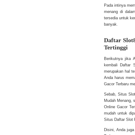
Pada intinya mema
menang di dalam 
tersedia untuk k
banyak.
Daftar Slo
Tertinggi
Berikutnya jika
kembali Daftar S
merupakan hal te
Anda harus memas
Gacor Terbaru me
Sebab, Situs Slo
Mudah Menang, se
Online Gacor Te
mudah untuk dip
Situs Daftar Slot
Disini, Anda jug