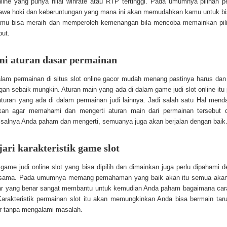
nline yang punya nilai winrate atau RTP tertinggi. Pada umumnya pilihan p
wa hoki dan keberuntungan yang mana ini akan memudahkan kamu untuk bis
kamu bisa meraih dan memperoleh kemenangan bila mencoba memainkan pil
but.
i aturan dasar permainan
alam permainan di situs slot online gacor mudah menang pastinya harus dan
ngan sebaik mungkin. Aturan main yang ada di dalam game judi slot online itu 
turan yang ada di dalam permainan judi lainnya. Jadi salah satu Hal mend
ukan agar memahami dan mengerti aturan main dari permainan tersebut 
isalnya Anda paham dan mengerti, semuanya juga akan berjalan dengan baik
ari karakteristik game slot
i game judi online slot yang bisa dipilih dan dimainkan juga perlu dipahami 
eksama. Pada umumnya memang pemahaman yang baik akan itu semua akan
ar yang benar sangat membantu untuk kemudian Anda paham bagaimana car
Karakteristik permainan slot itu akan memungkinkan Anda bisa bermain taru
ar tanpa mengalami masalah.