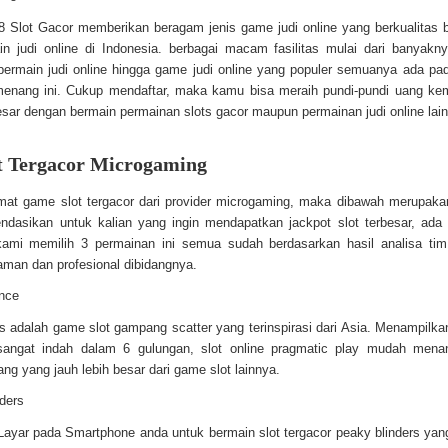
88 Slot Gacor memberikan beragam jenis game judi online yang berkualitas b
n judi online di Indonesia. berbagai macam fasilitas mulai dari banyakny
a bermain judi online hingga game judi online yang populer semuanya ada pa
enang ini. Cukup mendaftar, maka kamu bisa meraih pundi-pundi uang k
esar dengan bermain permainan slots gacor maupun permainan judi online lai
t Tergacor Microgaming
kmat game slot tergacor dari provider microgaming, maka dibawah merupak
ndasikan untuk kalian yang ingin mendapatkan jackpot slot terbesar, ada 
kami memilih 3 permainan ini semua sudah berdasarkan hasil analisa ti
aman dan profesional dibidangnya.
nce
 adalah game slot gampang scatter yang terinspirasi dari Asia. Menampilk
sangat indah dalam 6 gulungan, slot online pragmatic play mudah menan
g yang jauh lebih besar dari game slot lainnya.
ders
Layar pada Smartphone anda untuk bermain slot tergacor peaky blinders ya