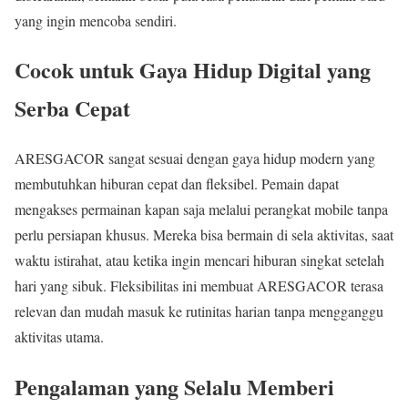
yang ingin mencoba sendiri.
Cocok untuk Gaya Hidup Digital yang
Serba Cepat
ARESGACOR sangat sesuai dengan gaya hidup modern yang
membutuhkan hiburan cepat dan fleksibel. Pemain dapat
mengakses permainan kapan saja melalui perangkat mobile tanpa
perlu persiapan khusus. Mereka bisa bermain di sela aktivitas, saat
waktu istirahat, atau ketika ingin mencari hiburan singkat setelah
hari yang sibuk. Fleksibilitas ini membuat ARESGACOR terasa
relevan dan mudah masuk ke rutinitas harian tanpa mengganggu
aktivitas utama.
Pengalaman yang Selalu Memberi