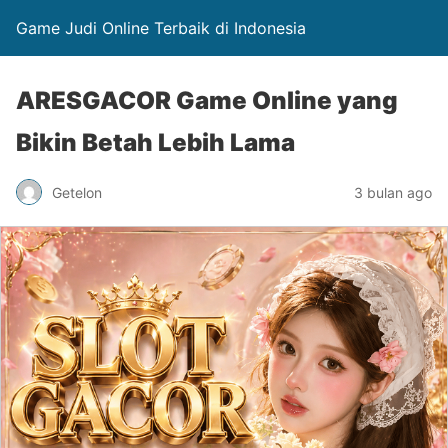
Game Judi Online Terbaik di Indonesia
ARESGACOR Game Online yang
Bikin Betah Lebih Lama
Getelon
3 bulan ago