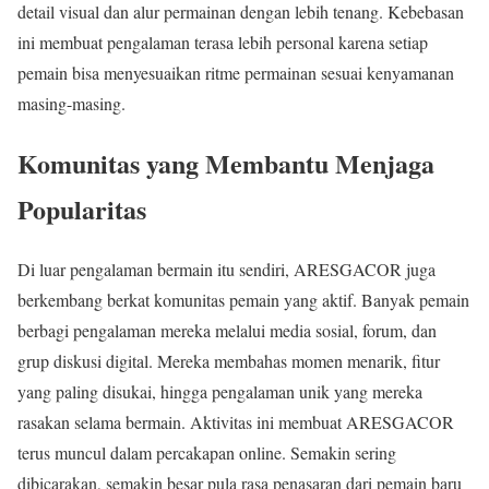
detail visual dan alur permainan dengan lebih tenang. Kebebasan
ini membuat pengalaman terasa lebih personal karena setiap
pemain bisa menyesuaikan ritme permainan sesuai kenyamanan
masing-masing.
Komunitas yang Membantu Menjaga
Popularitas
Di luar pengalaman bermain itu sendiri, ARESGACOR juga
berkembang berkat komunitas pemain yang aktif. Banyak pemain
berbagi pengalaman mereka melalui media sosial, forum, dan
grup diskusi digital. Mereka membahas momen menarik, fitur
yang paling disukai, hingga pengalaman unik yang mereka
rasakan selama bermain. Aktivitas ini membuat ARESGACOR
terus muncul dalam percakapan online. Semakin sering
dibicarakan, semakin besar pula rasa penasaran dari pemain baru