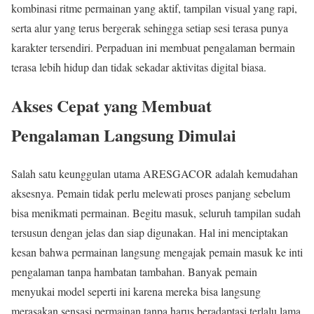
kombinasi ritme permainan yang aktif, tampilan visual yang rapi,
serta alur yang terus bergerak sehingga setiap sesi terasa punya
karakter tersendiri. Perpaduan ini membuat pengalaman bermain
terasa lebih hidup dan tidak sekadar aktivitas digital biasa.
Akses Cepat yang Membuat
Pengalaman Langsung Dimulai
Salah satu keunggulan utama ARESGACOR adalah kemudahan
aksesnya. Pemain tidak perlu melewati proses panjang sebelum
bisa menikmati permainan. Begitu masuk, seluruh tampilan sudah
tersusun dengan jelas dan siap digunakan. Hal ini menciptakan
kesan bahwa permainan langsung mengajak pemain masuk ke inti
pengalaman tanpa hambatan tambahan. Banyak pemain
menyukai model seperti ini karena mereka bisa langsung
merasakan sensasi permainan tanpa harus beradaptasi terlalu lama