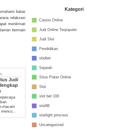
Kategori
memahami batas
rana relaksasi
Casino Online
dapat menikmati
Judi Online Terpopuler
alaman bermain
Judi Slot
Pendidikan
sbobet
Sejarah
n
Situs Poker Online
tus Judi
rlengkap
Slot
a
slot bet 100
erpercaya
akan
slot88
m-macam
a mencu...
starlight princess
Uncategorized