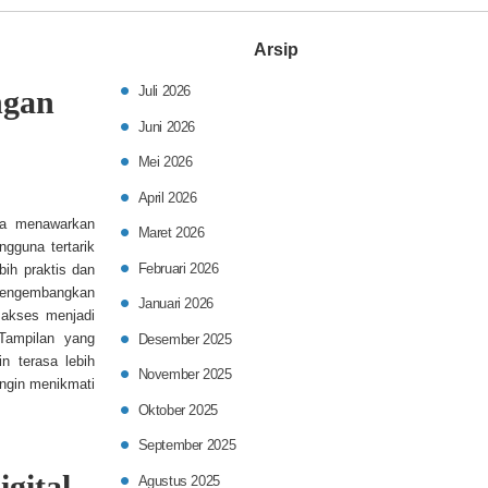
Arsip
Juli 2026
ngan
Juni 2026
Mei 2026
April 2026
ena menawarkan
Maret 2026
gguna tertarik
Februari 2026
ih praktis dan
 mengembangkan
Januari 2026
 akses menjadi
Tampilan yang
Desember 2025
n terasa lebih
November 2025
ngin menikmati
Oktober 2025
September 2025
gital
Agustus 2025