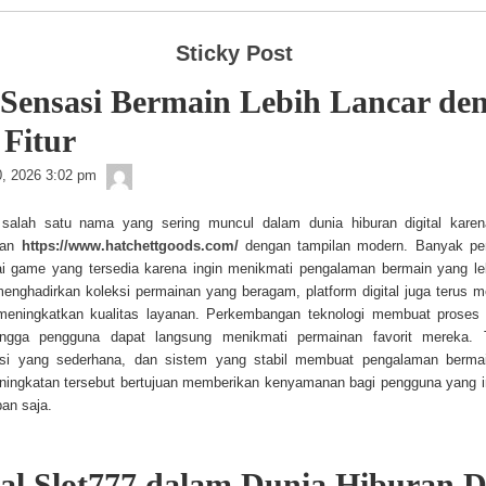
Sticky Post
 Sensasi Bermain Lebih Lancar de
Fitur
Getelon
0, 2026 3:02 pm
 salah satu nama yang sering muncul dalam dunia hiburan digital kar
nan
https://www.hatchettgoods.com/
dengan tampilan modern. Banyak pen
 game yang tersedia karena ingin menikmati pengalaman bermain yang leb
enghadirkan koleksi permainan yang beragam, platform digital juga terus
k meningkatkan kualitas layanan. Perkembangan teknologi membuat proses
ingga pengguna dapat langsung menikmati permainan favorit mereka. 
gasi yang sederhana, dan sistem yang stabil membuat pengalaman bermai
ningkatan tersebut bertujuan memberikan kenyamanan bagi pengguna yang i
pan saja.
l Slot777 dalam Dunia Hiburan Di