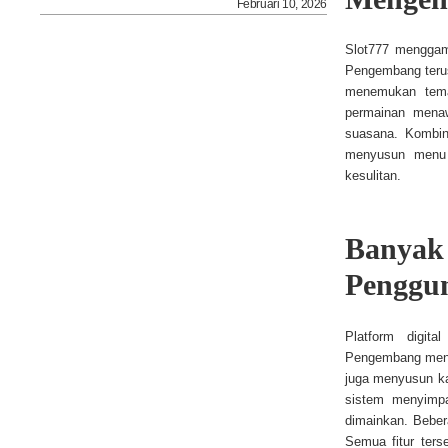
Februari 10, 2026
Slot777 menggamb
Pengembang terus
menemukan tema 
permainan menaw
suasana. Kombina
menyusun menu 
kesulitan.
Banya
Penggu
Platform digit
Pengembang meny
juga menyusun kat
sistem menyimpa
dimainkan. Beber
Semua fitur ter