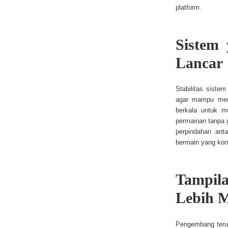
platform.
Sistem
Lancar
Stabilitas sist
agar mampu men
berkala untuk m
permainan tanpa 
perpindahan ant
bermain yang kon
Tampi
Lebih 
Pengembang terus