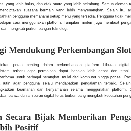
masi yang lebih halus, dan efek suara yang lebih seimbang. Semua elemen t
enciptakan suasana bermain yang lebih menyenangkan. Selain itu, a
ahkan pengguna memahami setiap menu yang tersedia. Pengguna tidak me
elajari cara menggunakan platform. Tampilan modern juga membuat peng
r dan mengikuti perkembangan teknologi.
ogi Mendukung Perkembangan Slo
inkan peran penting dalam perkembangan platform hiburan digita
stem terbaru agar permainan dapat berjalan lebih cepat dan stabil
erforma untuk berbagai perangkat, mulai dari komputer hingga ponsel. Pr
a rutin agar pengguna selalu mendapatkan pengalaman terbaik. Selain 
gkatkan keamanan dan kenyamanan selama menggunakan platform. 
kkan bahwa dunia hiburan digital terus berkembang mengikuti kebutuhan pen
n Secara Bijak Memberikan Peng
bih Positif