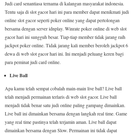
Judi card senantiasa ternama di kalangan masyarakat indonesia.
Tentu saja di slot gacor hari ini para member dapat menikmati judi
online slot gacor seperti poker online yang dapat pertolongan
bersama dengan server idnplay. Winrate poker online di web slot
gacor hari ini sungguh besar. Tiap-tiap member tidak jarang raih
jackpot poker online. Tidak jarang kali member beroleh jackpot 6
dewa di web slot gacor hari ini. Ini menjadi peluang keren bagi
para peminat judi card online.
Live Ball
Apa kamu telah sempat cobalah main-main live ball? Live ball
telah menjadi permainan terlaris di web slot gacor. Live ball
menjadi tidak benar satu judi online paling gampang dimainkan.
Live ball ini dimainkan bersama dengan langkah real time. Game
yang real time pastinya telah terjamin aman. Live ball dapat
dimainkan bersama dengan Slow. Permainan ini tidak dapat