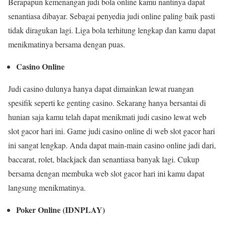
Berapapun kemenangan judi bola online kamu nantinya dapat
senantiasa dibayar. Sebagai penyedia judi online paling baik pasti
tidak diragukan lagi. Liga bola terhitung lengkap dan kamu dapat
menikmatinya bersama dengan puas.
Casino Online
Judi casino dulunya hanya dapat dimainkan lewat ruangan
spesifik seperti ke genting casino. Sekarang hanya bersantai di
hunian saja kamu telah dapat menikmati judi casino lewat web
slot gacor hari ini. Game judi casino online di web slot gacor hari
ini sangat lengkap. Anda dapat main-main casino online jadi dari,
baccarat, rolet, blackjack dan senantiasa banyak lagi. Cukup
bersama dengan membuka web slot gacor hari ini kamu dapat
langsung menikmatinya.
Poker Online (IDNPLAY)