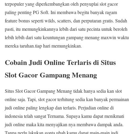
terpopuler yang diperkembangkan oleh penyuplai slot gacor
paling penting PG Soft. Ini membawa begitu banyak ragam
feature bonus seperti wilds, scatters, dan perputaran gratis. Sudah
pasti, itu memungkinkannya lebih dari satu pecinta untuk beroleh
lebih lebih dari satu keuntungan gampang menang maxwin waktu
mereka taruhan.tiap hari memungkinkan.
Cobain Judi Online Terlaris di Situs
Slot Gacor Gampang Menang
Situs Slot Gacor Gampang Menang tidak hanya sedia kan slot
online saja. Tapi, slot gacor terhitung sedia kan banyak permainan
judi online paling lengkap dan terlaris. Perjudian online di
indonesia telah sangat Ternama. Supaya kamu dapat menikmati
judi online maka kita menyajikan nya membawa dampak anda.
Tanpa perlu lakukan gonta ubah kamu dapat main-main judi