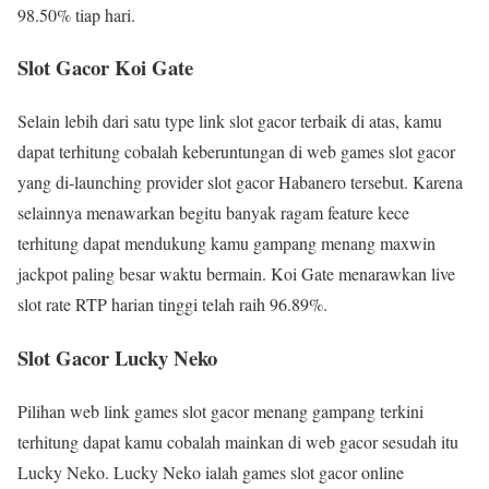
98.50% tiap hari.
Slot Gacor Koi Gate
Selain lebih dari satu type link slot gacor terbaik di atas, kamu
dapat terhitung cobalah keberuntungan di web games slot gacor
yang di-launching provider slot gacor Habanero tersebut. Karena
selainnya menawarkan begitu banyak ragam feature kece
terhitung dapat mendukung kamu gampang menang maxwin
jackpot paling besar waktu bermain. Koi Gate menarawkan live
slot rate RTP harian tinggi telah raih 96.89%.
Slot Gacor Lucky Neko
Pilihan web link games slot gacor menang gampang terkini
terhitung dapat kamu cobalah mainkan di web gacor sesudah itu
Lucky Neko. Lucky Neko ialah games slot gacor online