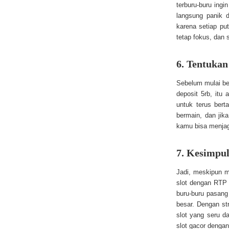
terburu-buru ingi
langsung panik 
karena setiap p
tetap fokus, dan 
6. Tentuka
Sebelum mulai be
deposit 5rb, it
untuk terus bert
bermain, dan jik
kamu bisa menjag
7. Kesimpul
Jadi, meskipun m
slot dengan RTP 
buru-buru pasang
besar. Dengan st
slot yang seru 
slot gacor denga