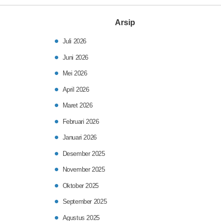
Arsip
Juli 2026
Juni 2026
Mei 2026
April 2026
Maret 2026
Februari 2026
Januari 2026
Desember 2025
November 2025
Oktober 2025
September 2025
Agustus 2025