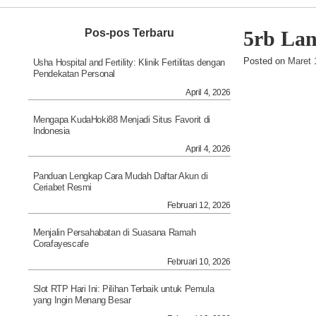
Navigation
Pos-pos Terbaru
5rb Lan
Posted on
Maret 
Usha Hospital and Fertility: Klinik Fertilitas dengan
Pendekatan Personal
April 4, 2026
Mengapa KudaHoki88 Menjadi Situs Favorit di
Indonesia
April 4, 2026
Panduan Lengkap Cara Mudah Daftar Akun di
Ceriabet Resmi
Februari 12, 2026
Menjalin Persahabatan di Suasana Ramah
Corafayescafe
Februari 10, 2026
Slot RTP Hari Ini: Pilihan Terbaik untuk Pemula
yang Ingin Menang Besar