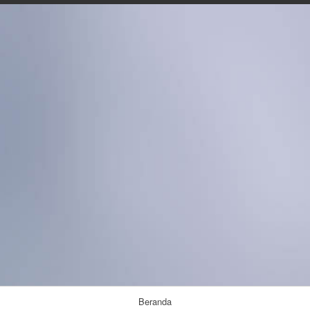
Skip
to
content
Beranda