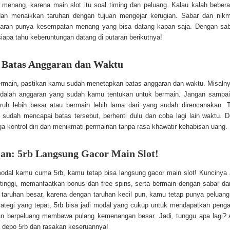
n menang, karena main slot itu soal timing dan peluang. Kalau kalah bebera
dan menaikkan taruhan dengan tujuan mengejar kerugian. Sabar dan nikm
utaran punya kesempatan menang yang bisa datang kapan saja. Dengan sa
siapa tahu keberuntungan datang di putaran berikutnya!
n Batas Anggaran dan Waktu
rmain, pastikan kamu sudah menetapkan batas anggaran dan waktu. Misaln
u adalah anggaran yang sudah kamu tentukan untuk bermain. Jangan sampa
aruh lebih besar atau bermain lebih lama dari yang sudah direncanakan. 
a sudah mencapai batas tersebut, berhenti dulu dan coba lagi lain waktu. D
a kontrol diri dan menikmati permainan tanpa rasa khawatir kehabisan uang.
an: 5rb Langsung Gacor Main Slot!
odal kamu cuma 5rb, kamu tetap bisa langsung gacor main slot! Kuncinya 
tinggi, memanfaatkan bonus dan free spins, serta bermain dengan sabar da
 taruhan besar, karena dengan taruhan kecil pun, kamu tetap punya peluan
rategi yang tepat, 5rb bisa jadi modal yang cukup untuk mendapatkan peng
dan berpeluang membawa pulang kemenangan besar. Jadi, tunggu apa lagi?
n depo 5rb dan rasakan keseruannya!