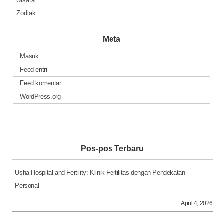
wisata
Zodiak
Meta
Masuk
Feed entri
Feed komentar
WordPress.org
Pos-pos Terbaru
Usha Hospital and Fertility: Klinik Fertilitas dengan Pendekatan
Personal
April 4, 2026