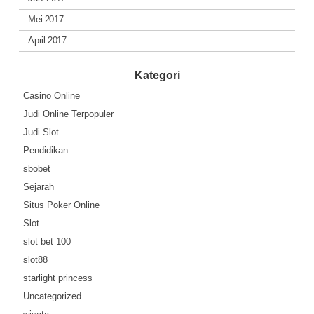
Mei 2017
April 2017
Kategori
Casino Online
Judi Online Terpopuler
Judi Slot
Pendidikan
sbobet
Sejarah
Situs Poker Online
Slot
slot bet 100
slot88
starlight princess
Uncategorized