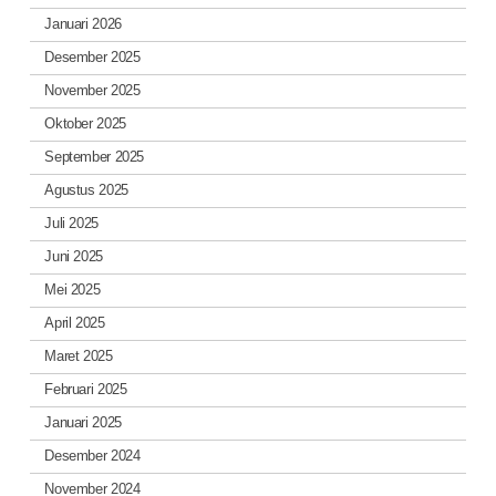
Januari 2026
Desember 2025
November 2025
Oktober 2025
September 2025
Agustus 2025
Juli 2025
Juni 2025
Mei 2025
April 2025
Maret 2025
Februari 2025
Januari 2025
Desember 2024
November 2024