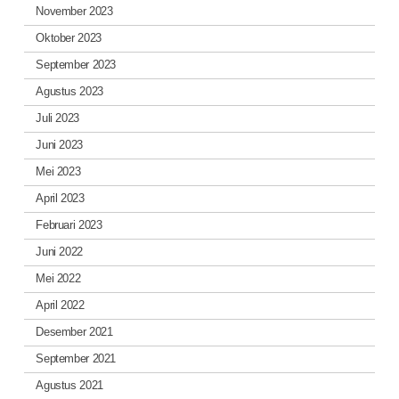
November 2023
Oktober 2023
September 2023
Agustus 2023
Juli 2023
Juni 2023
Mei 2023
April 2023
Februari 2023
Juni 2022
Mei 2022
April 2022
Desember 2021
September 2021
Agustus 2021