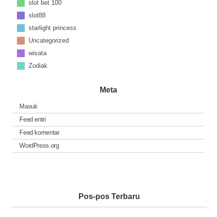
slot bet 100
slot88
starlight princess
Uncategorized
wisata
Zodiak
Meta
Masuk
Feed entri
Feed komentar
WordPress.org
Pos-pos Terbaru