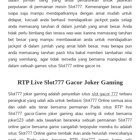
dalam jumlah uang yang anda pertaruhkan untuk jalankan
perputaran di permainan mesin Slot777. Kemenangan besar pasti
siapa saja mampu mendapatkannya dengan amat mudah untuk
didapat, kecuali anda berhasil mendapatkan jackpot pada selagi
anda memasang taruhan di dalam jumlah yang amat besar. Anda
tidak perlu bimbang dan terasa was-was karena memasang taruhan
bet besar yang mampu membawakan anda untuk mendapatkan
jackpot di dalam jumlah yang amat lebih besar, mau berapa pun
anda memasang taruhan pasti kita bakal memberi tambahan nilai
yang seimbang, agar tidak tersedia yang bernama manipulasi di
dalam sebuah games situs Slot777 online gacor ini.
RTP Live Slot777 Gacor Joker Gaming
Slot777 joker gaming adalah penyedian situs
slot gacor 777
terbaru
perangkat yang udah ada untuk berbasis Slot777 Online semua asia
dan udah ada tenar bersama permainan Pada situs RTP live
Slot777 gacor.Game joker gaming atau sering di sebut bersama
joker123 udah ada tawarkan beraneka sebuah permainan Slot777
online gacor bersama game sangatlah terpopuler mereka itu adalah
situs Slot777 Online game tembak ikan.anda heruslah mencobanya
saat ini Pada situs bocoran RTP Slot777 gacor karna ada