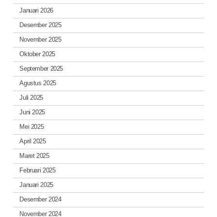
Januari 2026
Desember 2025
November 2025
Oktober 2025
September 2025
Agustus 2025
Juli 2025
Juni 2025
Mei 2025
April 2025
Maret 2025
Februari 2025
Januari 2025
Desember 2024
November 2024