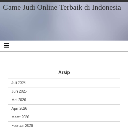
Skip
Skip
Skip
Skip
Skip
Skip
Skip
Game Judi Online Terbaik di Indonesia
to
to
to
to
to
to
to
content
RECENT-
BLOCK-
BLOCK-
ARCHIVES-
CATEGORIES-
META-
POSTS-
2
3
2
2
2
3
Arsip
Juli 2026
Juni 2026
Mei 2026
April 2026
Maret 2026
Februari 2026