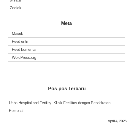
wisata
Zodiak
Meta
Masuk
Feed entri
Feed komentar
WordPress.org
Pos-pos Terbaru
Usha Hospital and Fertility: Klinik Fertilitas dengan Pendekatan
Personal
April 4, 2026