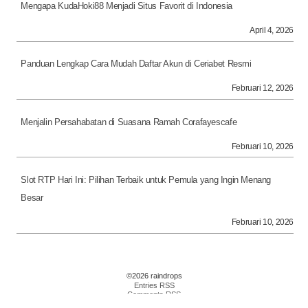
Mengapa KudaHoki88 Menjadi Situs Favorit di Indonesia
April 4, 2026
Panduan Lengkap Cara Mudah Daftar Akun di Ceriabet Resmi
Februari 12, 2026
Menjalin Persahabatan di Suasana Ramah Corafayescafe
Februari 10, 2026
Slot RTP Hari Ini: Pilihan Terbaik untuk Pemula yang Ingin Menang
Besar
Februari 10, 2026
©2026 raindrops
Entries RSS
Comments RSS
Raindrops Theme
Logo-Psikologi