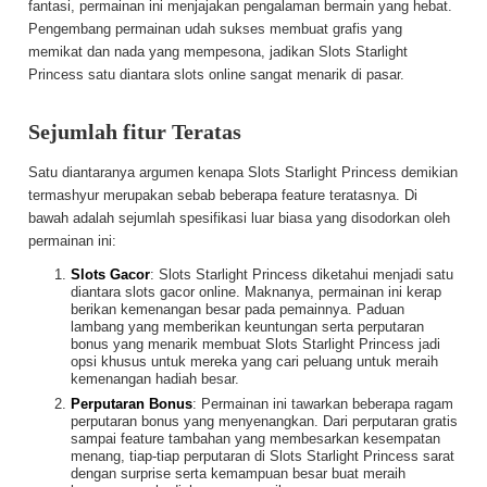
fantasi, permainan ini menjajakan pengalaman bermain yang hebat.
Pengembang permainan udah sukses membuat grafis yang
memikat dan nada yang mempesona, jadikan Slots Starlight
Princess satu diantara slots online sangat menarik di pasar.
Sejumlah fitur Teratas
Satu diantaranya argumen kenapa Slots Starlight Princess demikian
termashyur merupakan sebab beberapa feature teratasnya. Di
bawah adalah sejumlah spesifikasi luar biasa yang disodorkan oleh
permainan ini:
Slots Gacor
: Slots Starlight Princess diketahui menjadi satu
diantara slots gacor online. Maknanya, permainan ini kerap
berikan kemenangan besar pada pemainnya. Paduan
lambang yang memberikan keuntungan serta perputaran
bonus yang menarik membuat Slots Starlight Princess jadi
opsi khusus untuk mereka yang cari peluang untuk meraih
kemenangan hadiah besar.
Perputaran Bonus
: Permainan ini tawarkan beberapa ragam
perputaran bonus yang menyenangkan. Dari perputaran gratis
sampai feature tambahan yang membesarkan kesempatan
menang, tiap-tiap perputaran di Slots Starlight Princess sarat
dengan surprise serta kemampuan besar buat meraih