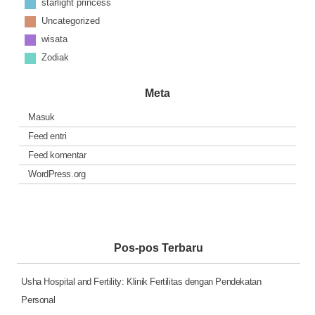
starlight princess
Uncategorized
wisata
Zodiak
Meta
Masuk
Feed entri
Feed komentar
WordPress.org
Pos-pos Terbaru
Usha Hospital and Fertility: Klinik Fertilitas dengan Pendekatan
Personal