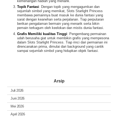
kemenangan hadiah yang menarik.
Topik Fantasi
: Dengan topik yang mengagumkan dan
sejumlah simbol yang memikat, Slots Starlight Princess
membawa pemainnya buat masuk ke dunia fantasi yang
sarat dengan keanehan serta perjalanan. Tiap perputaran
berikan pengalaman bermain yang menarik serta bikin
pemain terkagum oleh keelokan dan mistis dunia fantasi.
Grafis Memiliki kualitas Tinggi
: Pengembang permainan
udah berusaha giat untuk membikin grafis yang mempesona
dalam Slots Starlight Princess. Tiap rinci dari permainan ini
direncanakan prima, dimulai dari background yang cantik
sampai sejumlah simbol yang hidupkan objek fantasi.
Arsip
Juli 2026
Juni 2026
Mei 2026
April 2026