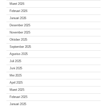
Maret 2026
Februari 2026
Januari 2026
Desember 2025
November 2025
Oktober 2025
September 2025
Agustus 2025
Juli 2025
Juni 2025
Mei 2025
April 2025
Maret 2025
Februari 2025
Januari 2025