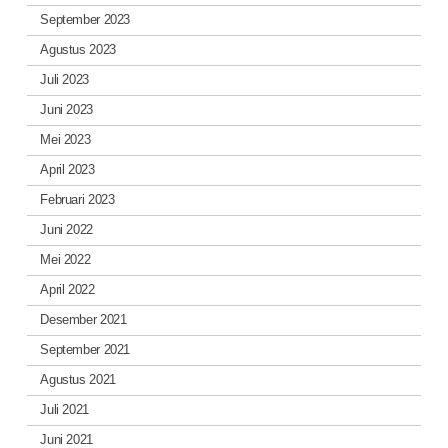
September 2023
Agustus 2023
Juli 2023
Juni 2023
Mei 2023
April 2023
Februari 2023
Juni 2022
Mei 2022
April 2022
Desember 2021
September 2021
Agustus 2021
Juli 2021
Juni 2021