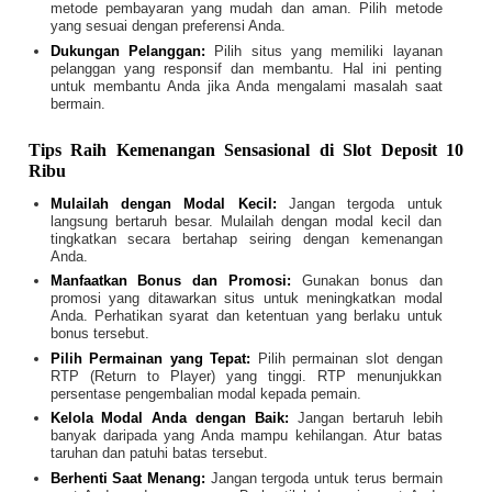
metode pembayaran yang mudah dan aman. Pilih metode
yang sesuai dengan preferensi Anda.
Dukungan Pelanggan:
Pilih situs yang memiliki layanan
pelanggan yang responsif dan membantu. Hal ini penting
untuk membantu Anda jika Anda mengalami masalah saat
bermain.
Tips Raih Kemenangan Sensasional di Slot Deposit 10
Ribu
Mulailah dengan Modal Kecil:
Jangan tergoda untuk
langsung bertaruh besar. Mulailah dengan modal kecil dan
tingkatkan secara bertahap seiring dengan kemenangan
Anda.
Manfaatkan Bonus dan Promosi:
Gunakan bonus dan
promosi yang ditawarkan situs untuk meningkatkan modal
Anda. Perhatikan syarat dan ketentuan yang berlaku untuk
bonus tersebut.
Pilih Permainan yang Tepat:
Pilih permainan slot dengan
RTP (Return to Player) yang tinggi. RTP menunjukkan
persentase pengembalian modal kepada pemain.
Kelola Modal Anda dengan Baik:
Jangan bertaruh lebih
banyak daripada yang Anda mampu kehilangan. Atur batas
taruhan dan patuhi batas tersebut.
Berhenti Saat Menang:
Jangan tergoda untuk terus bermain