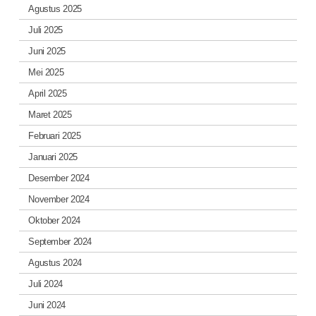
Agustus 2025
Juli 2025
Juni 2025
Mei 2025
April 2025
Maret 2025
Februari 2025
Januari 2025
Desember 2024
November 2024
Oktober 2024
September 2024
Agustus 2024
Juli 2024
Juni 2024