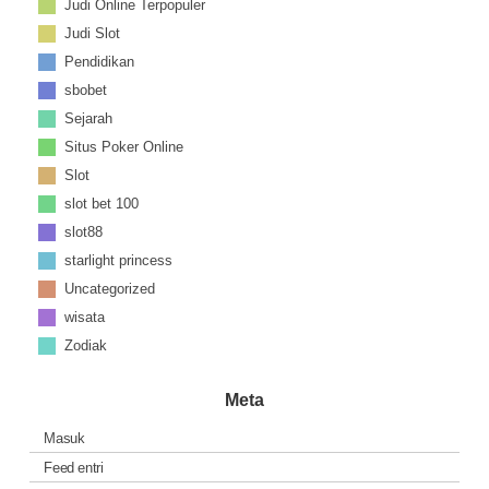
Judi Online Terpopuler
Judi Slot
Pendidikan
sbobet
Sejarah
Situs Poker Online
Slot
slot bet 100
slot88
starlight princess
Uncategorized
wisata
Zodiak
Meta
Masuk
Feed entri