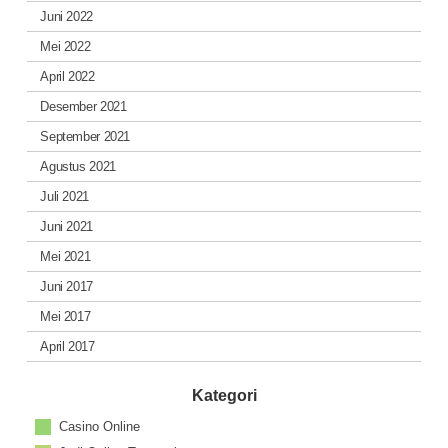
Juni 2022
Mei 2022
April 2022
Desember 2021
September 2021
Agustus 2021
Juli 2021
Juni 2021
Mei 2021
Juni 2017
Mei 2017
April 2017
Kategori
Casino Online