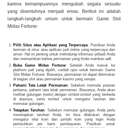
karena kemampuannya mengubah segala sesuatu
yang disentuhnya menjadi emas. Berikut ini adalah
langkah-langkah umum untuk bermain Game Slot
Midas Fortune:
Pilih Situs atau Aplikasi yang Terpercaya
: Pastikan Anda
bermain di situs atau aplikasi judi online yang terpercaya dan
aman. Hal ini penting untuk melindungi informasi pribadi Anda
dan memastikan bahwa permainan yang Anda mainkan adil.
Buka Game Midas Fortune
: Setelah Anda masuk ke
platform judi yang dipilih, carilah opsi untuk bermain Game
Slot Midas Fortune. Biasanya, permainan ini dapat ditemukan
di bagian slot atau permainan kasino yang serupa.
Pahami Tata Letak Permainan
: Sebelum memulai putaran
pertama, pahami tata letak permainan. Biasanya, Anda akan
melihat gulungan (reels) dengan simbol-simbol yang berbeda
di atasnya, serta tombol untuk mengatur taruhan dan
memutar gulungan.
Tetapkan Taruhan
: Sebelum memutar gulungan, Anda perlu
menetapkan taruhan Anda. Ini bisa dilakukan dengan
mengatur nilai koin dan jumlah koin yang ingin Anda
pertaruhkan per baris pembayaran. Pastikan untuk