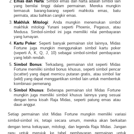
Emas dan Harta
: Simbol emas dan harta adalah simbol lain
yang bernilai tinggi dalam permainan. Mereka mungkin
termasuk barang-barang seperti mahkota emas, batu
permata, atau bahkan cangkir emas.
Makhluk Mitologi
: Anda mungkin menemukan simbol
makhluk mitologi Yunani seperti Phoenix, Pegasus, atau
Medusa. Simbol-simbol ini juga memiliki nilai pembayaran
yang lumayan.
Kartu Poker
: Seperti banyak permainan slot lainnya, Midas
Fortune juga mungkin menggunakan simbol kartu poker
(seperti A, K, Q, J, 10) sebagai simbol-simbol pembayaran
yang lebih rendah.
Simbol Bonus
: Terkadang, permainan slot seperti Midas
Fortune memiliki simbol bonus khusus, seperti simbol pencar
(scatter) yang dapat memicu putaran gratis, atau simbol liar
(wild) yang dapat menggantikan simbol lain untuk membentuk
kombinasi pemenang.
Simbol Khusus
: Beberapa permainan slot Midas Fortune
mungkin juga memiliki simbol khusus lainnya yang sesuai
dengan tema kisah Raja Midas, seperti patung emas atau
daun anggur.
Setiap permainan slot Midas Fortune mungkin memiliki variasi
simbol-simbol ini, tetapi secara umum, mereka akan berkaitan
dengan tema kekayaan, mitologi, dan legenda Raja Midas. Jangan
ragu untuk merujuk ke tabel pembayaran permainan untuk