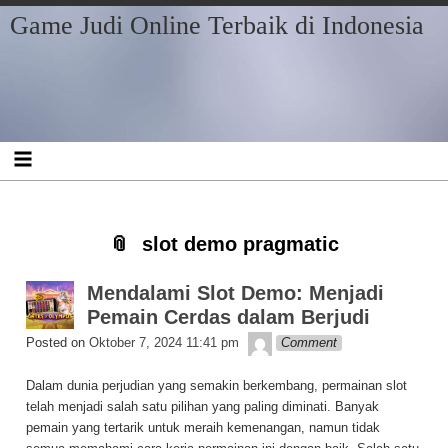
Skip
Skip
Skip
Skip
Skip
Skip
Skip
Game Judi Online Terbaik di Indonesia
to
to
to
to
to
to
to
content
RECENT-
BLOCK-
BLOCK-
ARCHIVES-
CATEGORIES-
META-
POSTS-
2
3
2
2
2
3
slot demo pragmatic
Mendalami Slot Demo: Menjadi
Pemain Cerdas dalam Berjudi
Getelon
Posted on
Oktober 7, 2024 11:41 pm
Comment
Dalam dunia perjudian yang semakin berkembang, permainan slot
telah menjadi salah satu pilihan yang paling diminati. Banyak
pemain yang tertarik untuk meraih kemenangan, namun tidak