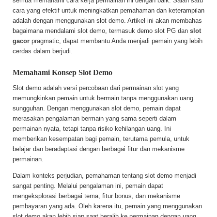
semua memahami cara kerja permainan ini dengan baik. Salah satu
cara yang efektif untuk meningkatkan pemahaman dan keterampilan
adalah dengan menggunakan slot demo. Artikel ini akan membahas
bagaimana mendalami slot demo, termasuk demo slot PG dan
slot
gacor
pragmatic, dapat membantu Anda menjadi pemain yang lebih
cerdas dalam berjudi.
Memahami Konsep Slot Demo
Slot demo adalah versi percobaan dari permainan slot yang
memungkinkan pemain untuk bermain tanpa menggunakan uang
sungguhan. Dengan menggunakan slot demo, pemain dapat
merasakan pengalaman bermain yang sama seperti dalam
permainan nyata, tetapi tanpa risiko kehilangan uang. Ini
memberikan kesempatan bagi pemain, terutama pemula, untuk
belajar dan beradaptasi dengan berbagai fitur dan mekanisme
permainan.
Dalam konteks perjudian, pemahaman tentang slot demo menjadi
sangat penting. Melalui pengalaman ini, pemain dapat
mengeksplorasi berbagai tema, fitur bonus, dan mekanisme
pembayaran yang ada. Oleh karena itu, pemain yang menggunakan
slot demo akan lebih siap saat beralih ke permainan dengan uang