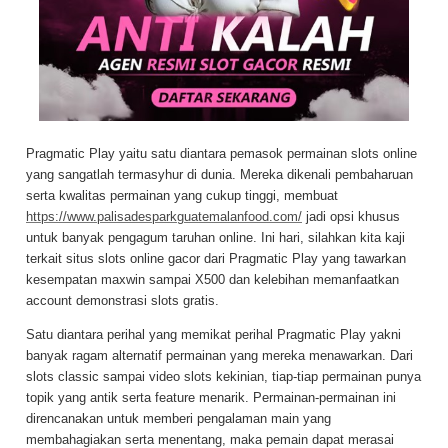
Pragmatic Play yaitu satu diantara pemasok permainan slots online
yang sangatlah termasyhur di dunia. Mereka dikenali pembaharuan
serta kwalitas permainan yang cukup tinggi, membuat
https://www.palisadesparkguatemalanfood.com/
jadi opsi khusus
untuk banyak pengagum taruhan online. Ini hari, silahkan kita kaji
terkait situs slots online gacor dari Pragmatic Play yang tawarkan
kesempatan maxwin sampai X500 dan kelebihan memanfaatkan
account demonstrasi slots gratis.
Satu diantara perihal yang memikat perihal Pragmatic Play yakni
banyak ragam alternatif permainan yang mereka menawarkan. Dari
slots classic sampai video slots kekinian, tiap-tiap permainan punya
topik yang antik serta feature menarik. Permainan-permainan ini
direncanakan untuk memberi pengalaman main yang
membahagiakan serta menentang, maka pemain dapat merasai