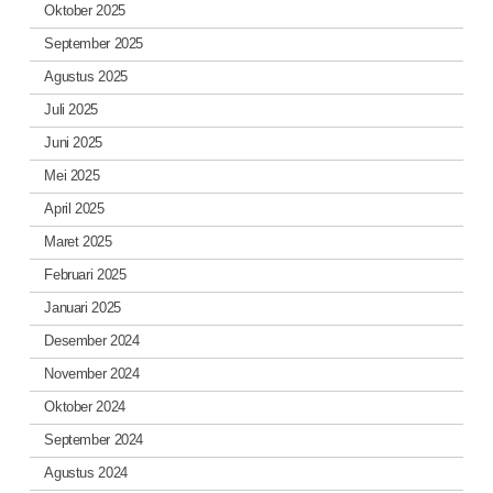
Oktober 2025
September 2025
Agustus 2025
Juli 2025
Juni 2025
Mei 2025
April 2025
Maret 2025
Februari 2025
Januari 2025
Desember 2024
November 2024
Oktober 2024
September 2024
Agustus 2024