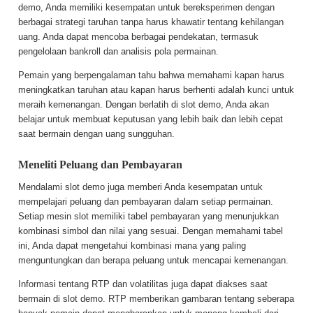
demo, Anda memiliki kesempatan untuk bereksperimen dengan
berbagai strategi taruhan tanpa harus khawatir tentang kehilangan
uang. Anda dapat mencoba berbagai pendekatan, termasuk
pengelolaan bankroll dan analisis pola permainan.
Pemain yang berpengalaman tahu bahwa memahami kapan harus
meningkatkan taruhan atau kapan harus berhenti adalah kunci untuk
meraih kemenangan. Dengan berlatih di slot demo, Anda akan
belajar untuk membuat keputusan yang lebih baik dan lebih cepat
saat bermain dengan uang sungguhan.
Meneliti Peluang dan Pembayaran
Mendalami slot demo juga memberi Anda kesempatan untuk
mempelajari peluang dan pembayaran dalam setiap permainan.
Setiap mesin slot memiliki tabel pembayaran yang menunjukkan
kombinasi simbol dan nilai yang sesuai. Dengan memahami tabel
ini, Anda dapat mengetahui kombinasi mana yang paling
menguntungkan dan berapa peluang untuk mencapai kemenangan.
Informasi tentang RTP dan volatilitas juga dapat diakses saat
bermain di slot demo. RTP memberikan gambaran tentang seberapa